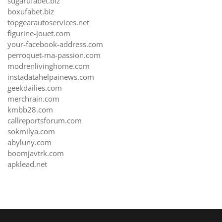
sugarufabet.biz
boxufabet.biz
topgearautoservices.net
figurine-jouet.com
your-facebook-address.com
perroquet-ma-passion.com
modrenlivinghome.com
instadatahelpainews.com
geekdailies.com
merchrain.com
kmbb28.com
callreportsforum.com
sokmilya.com
abyluny.com
boomjavtrk.com
apklead.net