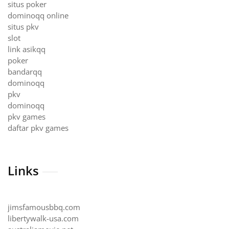
situs poker
dominoqq online
situs pkv
slot
link asikqq
poker
bandarqq
dominoqq
pkv
dominoqq
pkv games
daftar pkv games
Links
jimsfamousbbq.com
libertywalk-usa.com