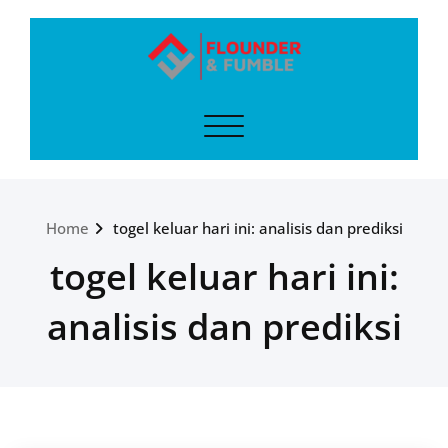
Skip
to
content
Situs Slot Online Terbaik
Toggle navigation
dengan Deposit Pulsa dan
Slot Demo
Dapatkan Deposit pulsa
Home
togel keluar hari ini: analisis dan prediksi
dan latih strategi Anda
togel keluar hari ini:
dengan slot demo di situs
slot online terbaik yang
analisis dan prediksi
memberikan pengalaman
bermain optimal.