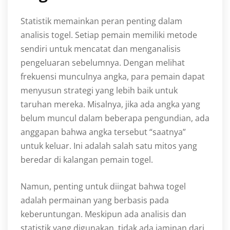
Statistik memainkan peran penting dalam
analisis togel. Setiap pemain memiliki metode
sendiri untuk mencatat dan menganalisis
pengeluaran sebelumnya. Dengan melihat
frekuensi munculnya angka, para pemain dapat
menyusun strategi yang lebih baik untuk
taruhan mereka. Misalnya, jika ada angka yang
belum muncul dalam beberapa pengundian, ada
anggapan bahwa angka tersebut “saatnya”
untuk keluar. Ini adalah salah satu mitos yang
beredar di kalangan pemain togel.
Namun, penting untuk diingat bahwa togel
adalah permainan yang berbasis pada
keberuntungan. Meskipun ada analisis dan
statistik yang digunakan, tidak ada jaminan dari