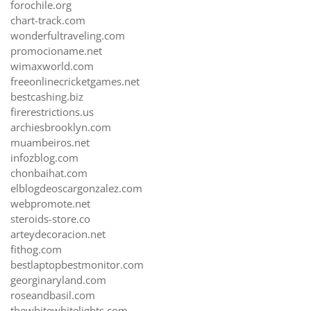
forochile.org
chart-track.com
wonderfultraveling.com
promocioname.net
wimaxworld.com
freeonlinecricketgames.net
bestcashing.biz
firerestrictions.us
archiesbrooklyn.com
muambeiros.net
infozblog.com
chonbaihat.com
elblogdeoscargonzalez.com
webpromote.net
steroids-store.co
arteydecoracion.net
fithog.com
bestlaptopbestmonitor.com
georginaryland.com
roseandbasil.com
thewhitewhitelights.com