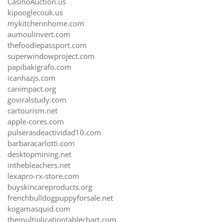
CasinoAuction.us
kipooglecouk.us
mykitchennhome.com
aumoulinvert.com
thefoodiepassport.com
superwindowproject.com
papibakigrafo.com
icanhazjs.com
canimpact.org
goviralstudy.com
cartourism.net
apple-cores.com
pulserasdeactividad10.com
barbaracarlotti.com
desktopmining.net
inthebleachers.net
lexapro-rx-store.com
buyskincareproducts.org
frenchbulldogpuppyforsale.net
kogamasquid.com
themultiplicationtablechart.com