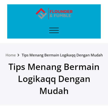
Skip
to
content
Situs Slot Online Terbaik
Toggle navigation
dengan Deposit Pulsa dan
Slot Demo
Dapatkan Deposit pulsa
Home
Tips Menang Bermain Logikaqq Dengan Mudah
dan latih strategi Anda
Tips Menang Bermain
dengan slot demo di situs
slot online terbaik yang
Logikaqq Dengan
memberikan pengalaman
bermain optimal.
Mudah