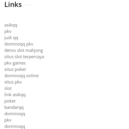
Links
asikqq
pkv
judi qq
dominoqq pkv
demo slot mahjong
situs slot terpercaya
pkv games
situs poker
dominoqq online
situs pkv
slot
link asikqq
poker
bandarqq
dominoqq
pkv
dominoqq