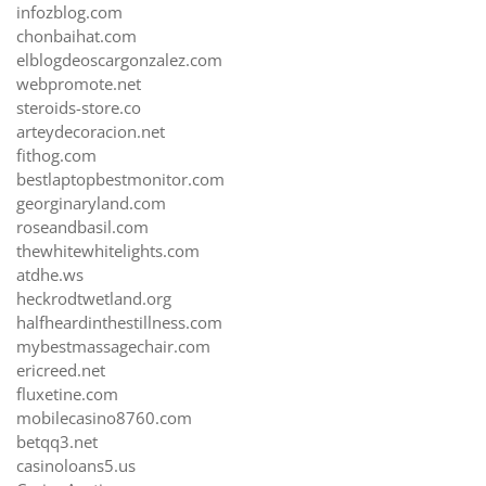
infozblog.com
chonbaihat.com
elblogdeoscargonzalez.com
webpromote.net
steroids-store.co
arteydecoracion.net
fithog.com
bestlaptopbestmonitor.com
georginaryland.com
roseandbasil.com
thewhitewhitelights.com
atdhe.ws
heckrodtwetland.org
halfheardinthestillness.com
mybestmassagechair.com
ericreed.net
fluxetine.com
mobilecasino8760.com
betqq3.net
casinoloans5.us