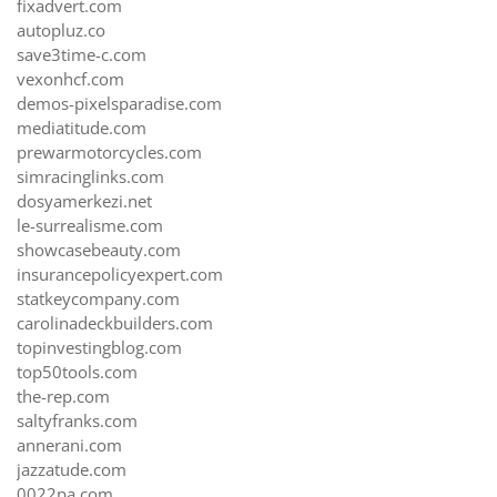
fixadvert.com
autopluz.co
save3time-c.com
vexonhcf.com
demos-pixelsparadise.com
mediatitude.com
prewarmotorcycles.com
simracinglinks.com
dosyamerkezi.net
le-surrealisme.com
showcasebeauty.com
insurancepolicyexpert.com
statkeycompany.com
carolinadeckbuilders.com
topinvestingblog.com
top50tools.com
the-rep.com
saltyfranks.com
annerani.com
jazzatude.com
0022pa.com