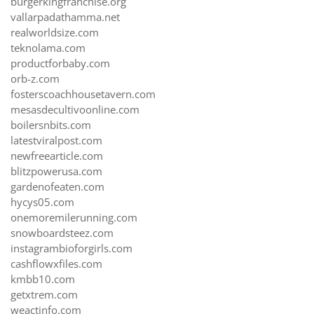
burgerkingfranchise.org
vallarpadathamma.net
realworldsize.com
teknolama.com
productforbaby.com
orb-z.com
fosterscoachhousetavern.com
mesasdecultivoonline.com
boilersnbits.com
latestviralpost.com
newfreearticle.com
blitzpowerusa.com
gardenofeaten.com
hycys05.com
onemoremilerunning.com
snowboardsteez.com
instagrambioforgirls.com
cashflowxfiles.com
kmbb10.com
getxtrem.com
weactinfo.com