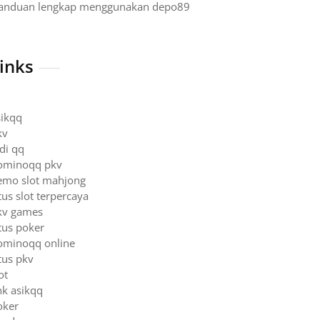
anduan lengkap menggunakan depo89
inks
sikqq
kv
di qq
ominoqq pkv
emo slot mahjong
tus slot terpercaya
kv games
tus poker
ominoqq online
tus pkv
ot
nk asikqq
oker