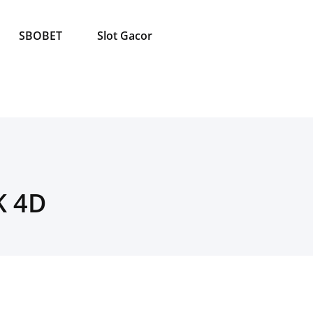
lot Demo
SBOBET
Slot Gacor
mberikan
K 4D