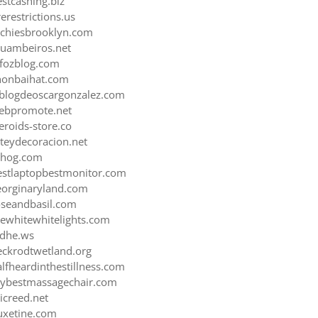
stcashing.biz
rerestrictions.us
rchiesbrooklyn.com
uambeiros.net
nfozblog.com
honbaihat.com
lblogdeoscargonzalez.com
ebpromote.net
eroids-store.co
rteydecoracion.net
ithog.com
estlaptopbestmonitor.com
eorginaryland.com
oseandbasil.com
hewhitewhitelights.com
tdhe.ws
eckrodtwetland.org
alfheardinthestillness.com
ybestmassagechair.com
icreed.net
luxetine.com