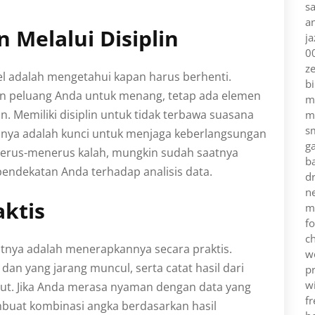
s
a
 Melalui Disiplin
j
0
z
gel adalah mengetahui kapan harus berhenti.
b
an peluang Anda untuk menang, tetap ada elemen
m
n. Memiliki disiplin untuk tidak terbawa suasana
m
s
snya adalah kunci untuk menjaga keberlangsungan
ga
terus-menerus kalah, mungkin sudah saatnya
b
pendekatan Anda terhadap analisis data.
d
ne
ktis
m
fo
c
jutnya adalah menerapkannya secara praktis.
w
dan yang jarang muncul, serta catat hasil dari
p
w
njut. Jika Anda merasa nyaman dengan data yang
f
buat kombinasi angka berdasarkan hasil