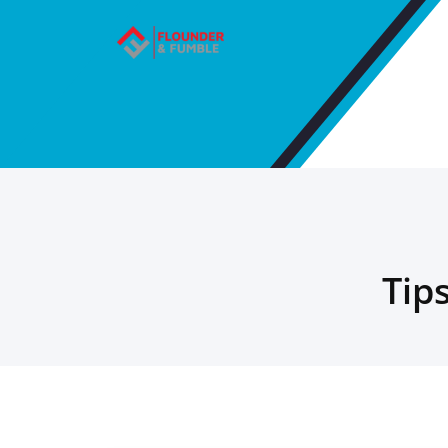
Skip
Situs Slot Online Terb
to
content
Dapatkan Deposit pulsa dan latih strategi 
pengalaman bermain optimal.
Tip