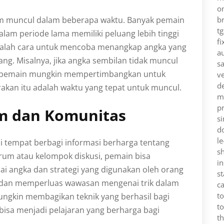
o
um muncul dalam beberapa waktu. Banyak pemain
br
t
lam periode lama memiliki peluang lebih tinggi
f
 adalah cara untuk mencoba menangkap angka yang
a
ng. Misalnya, jika angka sembilan tidak muncul
s
pa pemain mungkin mempertimbangkan untuk
v
d
akan itu adalah waktu yang tepat untuk muncul.
m
p
m dan Komunitas
s
d
l
i tempat berbagi informasi berharga tentang
s
rum atau kelompok diskusi, pemain bisa
i
i angka dan strategi yang digunakan oleh orang
s
asi dan memperluas wawasan mengenai trik dalam
c
t
ungkin membagikan teknik yang berhasil bagi
t
isa menjadi pelajaran yang berharga bagi
t