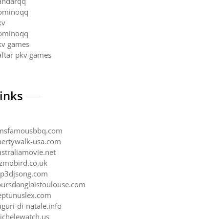
andarqq
ominoqq
kv
ominoqq
kv games
aftar pkv games
inks
imsfamousbbq.com
ibertywalk-usa.com
ustraliamovie.net
izmobird.co.uk
p3djsong.com
oursdanglaistoulouse.com
eptunuslex.com
guri-di-natale.info
ichelewatch.us