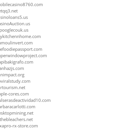
obilecasino8760.com
etqq3.net
asinoloans5.us
asinoAuction.us
ipooglecouk.us
ykitchennhome.com
umoulinvert.com
hefoodiepassport.com
uperwindowproject.com
apibakigrafo.com
canhazjs.com
animpact.org
oviralstudy.com
artourism.net
pple-cores.com
ulserasdeactividad10.com
arbaracarlotti.com
esktopmining.net
nthebleachers.net
exapro-rx-store.com