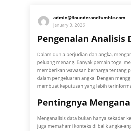
admin@flounderandfumble.com
January 3, 2026
Pengenalan Analisis 
Dalam dunia perjudian dan angka, mengan
peluang menang. Banyak pemain togel me
memberikan wawasan berharga tentang p
dalam pengeluaran angka. Dengan menggun
membuat keputusan yang lebih terinforma
Pentingnya Menganal
Menganalisis data bukan hanya sekadar ke
juga memahami konteks di balik angka-ang