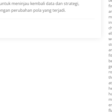
be
untuk meninjau kembali data dan strategi,
fi
ngan perubahan pola yang terjadi.
a
m
i
c
e
w
st
a
f
b
g
r
t
a
h
h
m
er
f