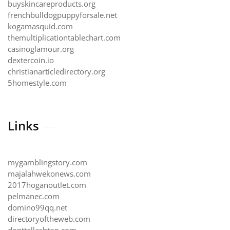
buyskincareproducts.org
frenchbulldogpuppyforsale.net
kogamasquid.com
themultiplicationtablechart.com
casinoglamour.org
dextercoin.io
christianarticledirectory.org
5homestyle.com
Links
mygamblingstory.com
majalahwekonews.com
2017hoganoutlet.com
pelmanec.com
domino99qq.net
directoryoftheweb.com