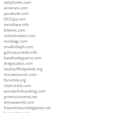
saltyfranks.com
annerani.com
jazzatude.com
0022pa.com
zeroshare.info
bilesinc.com
milaretreatnz.com
modaagi.com
smallvilleph.com
galiciasuroeste.info
batallasdeguerra.com
dregstudios.com
neatstuffhelpskids.org
moraessoccer.com
forochile.org
chart-track.com
wonderfultraveling.com
promocioname.net
wimaxworld.com
freeonlinecricketgames.net