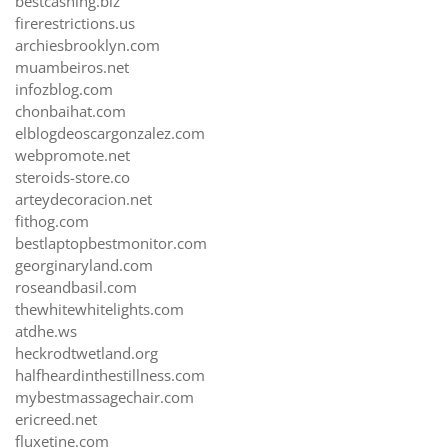
bestcashing.biz
firerestrictions.us
archiesbrooklyn.com
muambeiros.net
infozblog.com
chonbaihat.com
elblogdeoscargonzalez.com
webpromote.net
steroids-store.co
arteydecoracion.net
fithog.com
bestlaptopbestmonitor.com
georginaryland.com
roseandbasil.com
thewhitewhitelights.com
atdhe.ws
heckrodtwetland.org
halfheardinthestillness.com
mybestmassagechair.com
ericreed.net
fluxetine.com