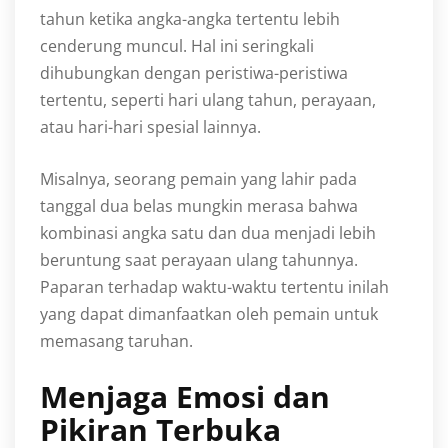
tahun ketika angka-angka tertentu lebih
cenderung muncul. Hal ini seringkali
dihubungkan dengan peristiwa-peristiwa
tertentu, seperti hari ulang tahun, perayaan,
atau hari-hari spesial lainnya.
Misalnya, seorang pemain yang lahir pada
tanggal dua belas mungkin merasa bahwa
kombinasi angka satu dan dua menjadi lebih
beruntung saat perayaan ulang tahunnya.
Paparan terhadap waktu-waktu tertentu inilah
yang dapat dimanfaatkan oleh pemain untuk
memasang taruhan.
Menjaga Emosi dan
Pikiran Terbuka