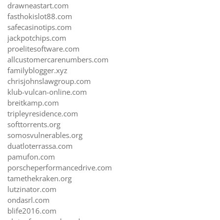
drawneastart.com
fasthokislot88.com
safecasinotips.com
jackpotchips.com
proelitesoftware.com
allcustomercarenumbers.com
familyblogger.xyz
chrisjohnslawgroup.com
klub-vulcan-online.com
breitkamp.com
tripleyresidence.com
softtorrents.org
somosvulnerables.org
duatloterrassa.com
pamufon.com
porscheperformancedrive.com
tamethekraken.org
lutzinator.com
ondasrl.com
blife2016.com