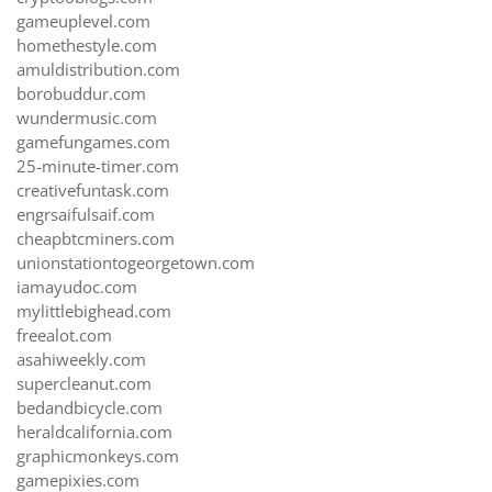
gameuplevel.com
homethestyle.com
amuldistribution.com
borobuddur.com
wundermusic.com
gamefungames.com
25-minute-timer.com
creativefuntask.com
engrsaifulsaif.com
cheapbtcminers.com
unionstationtogeorgetown.com
iamayudoc.com
mylittlebighead.com
freealot.com
asahiweekly.com
supercleanut.com
bedandbicycle.com
heraldcalifornia.com
graphicmonkeys.com
gamepixies.com