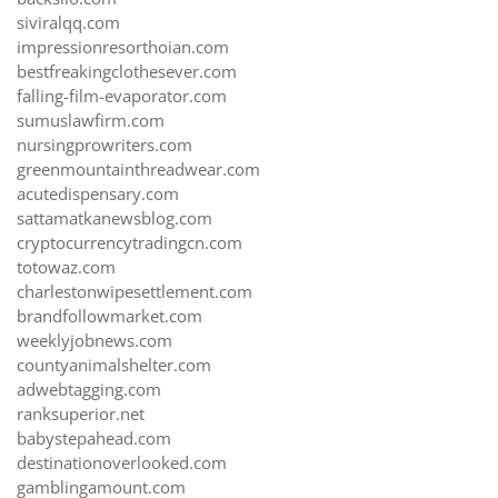
siviralqq.com
impressionresorthoian.com
bestfreakingclothesever.com
falling-film-evaporator.com
sumuslawfirm.com
nursingprowriters.com
greenmountainthreadwear.com
acutedispensary.com
sattamatkanewsblog.com
cryptocurrencytradingcn.com
totowaz.com
charlestonwipesettlement.com
brandfollowmarket.com
weeklyjobnews.com
countyanimalshelter.com
adwebtagging.com
ranksuperior.net
babystepahead.com
destinationoverlooked.com
gamblingamount.com