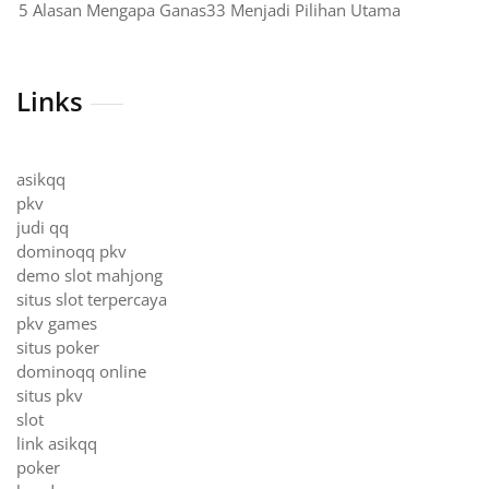
5 Alasan Mengapa Ganas33 Menjadi Pilihan Utama
Links
asikqq
pkv
judi qq
dominoqq pkv
demo slot mahjong
situs slot terpercaya
pkv games
situs poker
dominoqq online
situs pkv
slot
link asikqq
poker