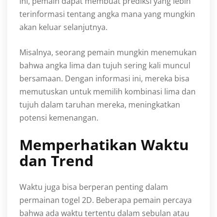
ini, pemain dapat membuat prediksi yang lebih
terinformasi tentang angka mana yang mungkin
akan keluar selanjutnya.
Misalnya, seorang pemain mungkin menemukan
bahwa angka lima dan tujuh sering kali muncul
bersamaan. Dengan informasi ini, mereka bisa
memutuskan untuk memilih kombinasi lima dan
tujuh dalam taruhan mereka, meningkatkan
potensi kemenangan.
Memperhatikan Waktu
dan Trend
Waktu juga bisa berperan penting dalam
permainan togel 2D. Beberapa pemain percaya
bahwa ada waktu tertentu dalam sebulan atau