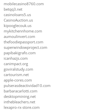
mobilecasino8760.com
betqq3.net
casinoloans5.us
CasinoAuction.us
kipooglecouk.us
mykitchennhome.com
aumoulinvert.com
thefoodiepassport.com
superwindowproject.com
papibakigrafo.com
icanhazjs.com
canimpact.org
goviralstudy.com
cartourism.net
apple-cores.com
pulserasdeactividad10.com
barbaracarlotti.com
desktopmining.net
inthebleachers.net
lexapro-rx-store.com