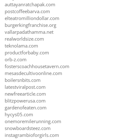
auttayanratchapak.com
postcoffeebarva.com
elteatromilliondollar.com
burgerkingfranchise.org
vallarpadathamma.net
realworldsize.com
teknolama.com
productforbaby.com
orb-z.com
fosterscoachhousetavern.com
mesasdecultivoonline.com
boilersnbits.com
latestviralpost.com
newfreearticle.com
blitzpowerusa.com
gardenofeaten.com
hycys05.com
onemoremilerunning.com
snowboardsteez.com
instagrambioforgirls.com