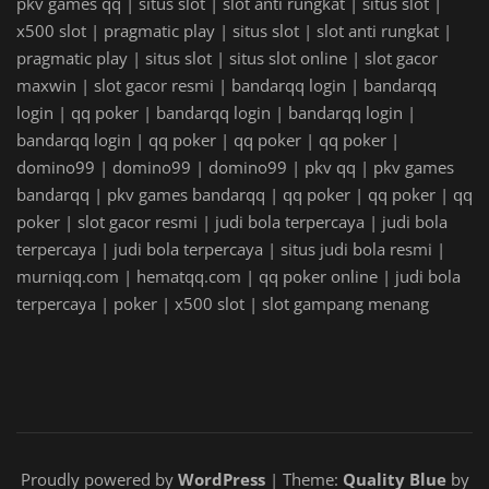
pkv games qq
|
situs slot
|
slot anti rungkat
|
situs slot
|
x500 slot
|
pragmatic play
|
situs slot
|
slot anti rungkat
|
pragmatic play
|
situs slot
|
situs slot online
|
slot gacor
maxwin
|
slot gacor resmi
|
bandarqq login
|
bandarqq
login
|
qq poker
|
bandarqq login
|
bandarqq login
|
bandarqq login
|
qq poker
|
qq poker
|
qq poker
|
domino99
|
domino99
|
domino99
|
pkv qq
|
pkv games
bandarqq
|
pkv games bandarqq
|
qq poker
|
qq poker
|
qq
poker
|
slot gacor resmi
|
judi bola terpercaya
|
judi bola
terpercaya
|
judi bola terpercaya
|
situs judi bola resmi
|
murniqq.com
|
hematqq.com
|
qq poker online
|
judi bola
terpercaya
|
poker
|
x500 slot
|
slot gampang menang
Proudly powered by
WordPress
| Theme:
Quality Blue
by