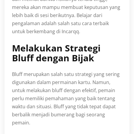
mereka akan mampu membuat keputusan yang
lebih baik di sesi berikutnya. Belajar dari
pengalaman adalah salah satu cara terbaik
untuk berkembang di Incarqq.
Melakukan Strategi
Bluff dengan Bijak
Bluff merupakan salah satu strategi yang sering
digunakan dalam permainan kartu. Namun,
untuk melakukan bluff dengan efektif, pemain
perlu memiliki pemahaman yang baik tentang
waktu dan situasi. Bluff yang tidak tepat dapat
berbalik menjadi bumerang bagi seorang
pemain.