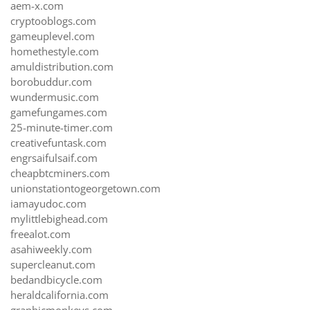
aem-x.com
cryptooblogs.com
gameuplevel.com
homethestyle.com
amuldistribution.com
borobuddur.com
wundermusic.com
gamefungames.com
25-minute-timer.com
creativefuntask.com
engrsaifulsaif.com
cheapbtcminers.com
unionstationtogeorgetown.com
iamayudoc.com
mylittlebighead.com
freealot.com
asahiweekly.com
supercleanut.com
bedandbicycle.com
heraldcalifornia.com