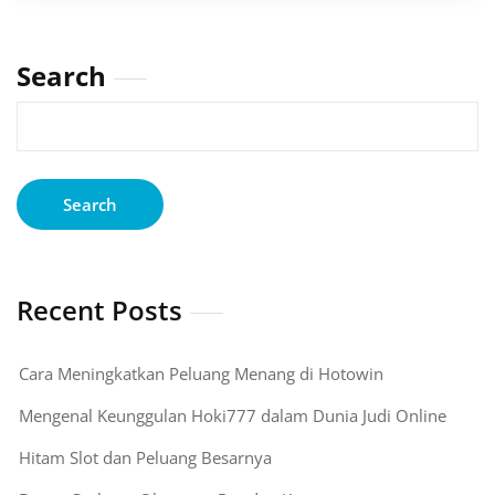
untuk
Menang
di
Search
Incarqq
Search
Recent Posts
Cara Meningkatkan Peluang Menang di Hotowin
Mengenal Keunggulan Hoki777 dalam Dunia Judi Online
Hitam Slot dan Peluang Besarnya