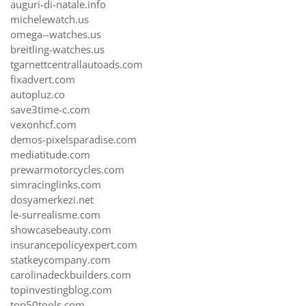
auguri-di-natale.info
michelewatch.us
omega--watches.us
breitling-watches.us
tgarnettcentrallautoads.com
fixadvert.com
autopluz.co
save3time-c.com
vexonhcf.com
demos-pixelsparadise.com
mediatitude.com
prewarmotorcycles.com
simracinglinks.com
dosyamerkezi.net
le-surrealisme.com
showcasebeauty.com
insurancepolicyexpert.com
statkeycompany.com
carolinadeckbuilders.com
topinvestingblog.com
top50tools.com