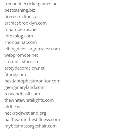
freeonlinecricketgames.net
bestcashing.biz
firerestrictions.us
archiesbrooklyn.com
muambeiros.net
infozblog.com
chonbaihat.com
elblogdeoscargonzalez.com
webpromote.net
steroids-store.co
arteydecoracion.net
fithog.com
bestlaptopbestmonitor.com
georginaryland.com
roseandbasil.com
thewhitewhitelights.com
atdhe.ws
heckrodtwetland.org
halfheardinthestillness.com
mybestmassagechair.com