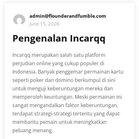
admin@flounderandfumble.com
June 15, 2026
Pengenalan Incarqq
Incarqq merupakan salah satu platform
perjudian online yang cukup populer di
Indonesia. Banyak penggemar permainan kartu
seperti poker dan domino berkumpul di sini
untuk menguji keberuntungan mereka dan
memperoleh keuntungan. Meski permainan ini
sangat mengandalkan faktor keberuntungan,
terdapat strategi-strategi tertentu yang dapat
membantu pemain untuk meningkatkan
peluang menang.