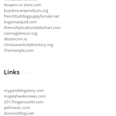
lexapro-rx-store.com
buyskincareproducts.org
frenchbulldogpuppyforsale.net
kogamasquid.com
themultiplicationtablechart.com
casinoglamour.org
dextercoin.io
christianarticledirectory.org
5homestyle.com
Links
mygamblingstory.com
majalahwekonews.com
2017hoganoutlet.com
pelmanec.com
domino99qq.net