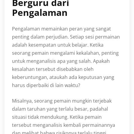
Berguru dari
Pengalaman
Pengalaman memainkan peran yang sangat
penting dalam perjudian. Setiap sesi permainan
adalah kesempatan untuk belajar. Ketika
seorang pemain mengalami kekalahan, penting
untuk menganalisis apa yang salah. Apakah
kesalahan tersebut disebabkan oleh
keberuntungan, ataukah ada keputusan yang
harus diperbaiki di lain waktu?
Misalnya, seorang pemain mungkin terjebak
dalam taruhan yang terlalu besar, padahal
situasi tidak mendukung. Ketika pemain
tersebut menganalisis kembali permainannya
dan melihat bahwa risikonya terlalu tinggi,