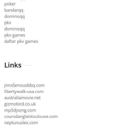
poker
bandarqq
dominoqq
pkv
dominoqq
pkv games
daftar pkv games
Links
jimsfamousbbq.com
libertywalk-usa.com
australiamovie.net
gizmobird.co.uk
mp3djsong.com
coursdanglaistoulouse.com
neptunuslex.com