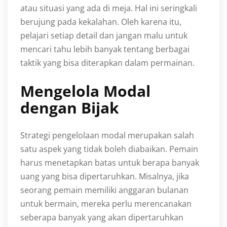
atau situasi yang ada di meja. Hal ini seringkali
berujung pada kekalahan. Oleh karena itu,
pelajari setiap detail dan jangan malu untuk
mencari tahu lebih banyak tentang berbagai
taktik yang bisa diterapkan dalam permainan.
Mengelola Modal
dengan Bijak
Strategi pengelolaan modal merupakan salah
satu aspek yang tidak boleh diabaikan. Pemain
harus menetapkan batas untuk berapa banyak
uang yang bisa dipertaruhkan. Misalnya, jika
seorang pemain memiliki anggaran bulanan
untuk bermain, mereka perlu merencanakan
seberapa banyak yang akan dipertaruhkan