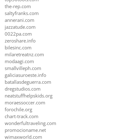
the-rep.com
saltyfranks.com
annerani.com
jazzatude.com
0022pa.com
zeroshare.info
bilesinc.com
milaretreatnz.com
modaagi.com
smallvilleph.com
galiciasuroeste.info
batallasdeguerra.com
dregstudios.com
neatstuffhelpskids.org
moraessoccer.com
forochile.org
chart-track.com
wonderfultraveling.com
promocioname.net
wimaxworld.com