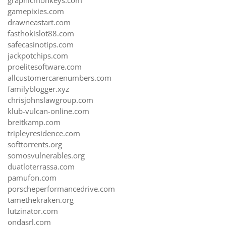
graphicmonkeys.com
gamepixies.com
drawneastart.com
fasthokislot88.com
safecasinotips.com
jackpotchips.com
proelitesoftware.com
allcustomercarenumbers.com
familyblogger.xyz
chrisjohnslawgroup.com
klub-vulcan-online.com
breitkamp.com
tripleyresidence.com
softtorrents.org
somosvulnerables.org
duatloterrassa.com
pamufon.com
porscheperformancedrive.com
tamethekraken.org
lutzinator.com
ondasrl.com