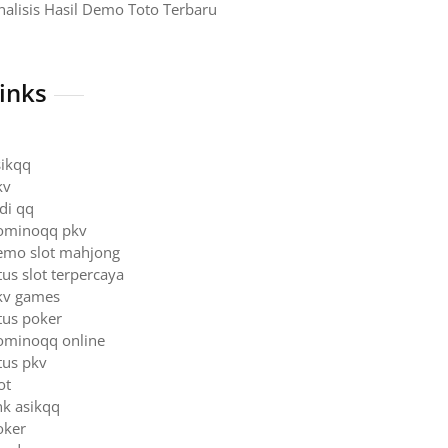
nalisis Hasil Demo Toto Terbaru
inks
sikqq
kv
di qq
ominoqq pkv
emo slot mahjong
tus slot terpercaya
kv games
tus poker
ominoqq online
tus pkv
ot
nk asikqq
oker