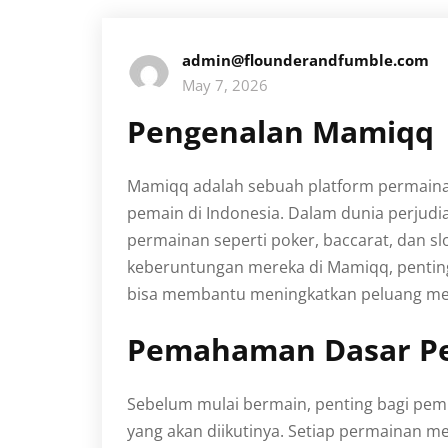
admin@flounderandfumble.com
May 7, 2026
Pengenalan Mamiqq
Mamiqq adalah sebuah platform permainan
pemain di Indonesia. Dalam dunia perjud
permainan seperti poker, baccarat, dan s
keberuntungan mereka di Mamiqq, pentin
bisa membantu meningkatkan peluang m
Pemahaman Dasar P
Sebelum mulai bermain, penting bagi pe
yang akan diikutinya. Setiap permainan me