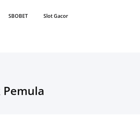
lot Demo
SBOBET
Slot Gacor
mberikan
k Pemula