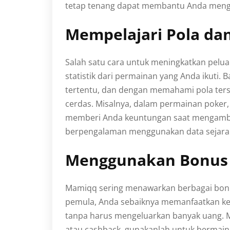
tetap tenang dapat membantu Anda menga
Mempelajari Pola dan
Salah satu cara untuk meningkatkan pelu
statistik dari permainan yang Anda ikuti
tertentu, dan dengan memahami pola ters
cerdas. Misalnya, dalam permainan poker
memberi Anda keuntungan saat mengambil
berpengalaman menggunakan data sejarah 
Menggunakan Bonus 
Mamiqq sering menawarkan berbagai bon
pemula, Anda sebaiknya memanfaatkan ke
tanpa harus mengeluarkan banyak uang. 
atau cashback, gunakanlah untuk bermain