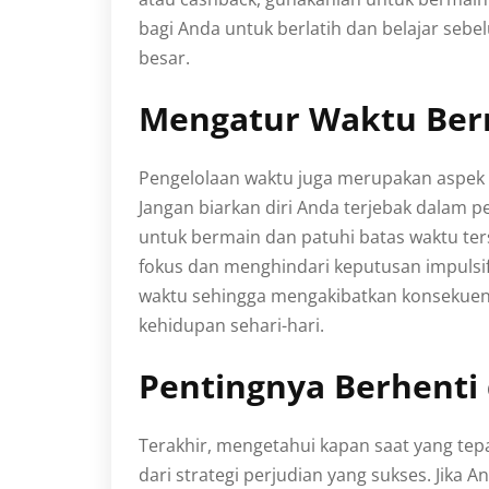
bagi Anda untuk berlatih dan belajar se
besar.
Mengatur Waktu Ber
Pengelolaan waktu juga merupakan aspek 
Jangan biarkan diri Anda terjebak dalam 
untuk bermain dan patuhi batas waktu t
fokus dan menghindari keputusan impulsi
waktu sehingga mengakibatkan konsekuen
kehidupan sehari-hari.
Pentingnya Berhenti
Terakhir, mengetahui kapan saat yang tep
dari strategi perjudian yang sukses. Jika