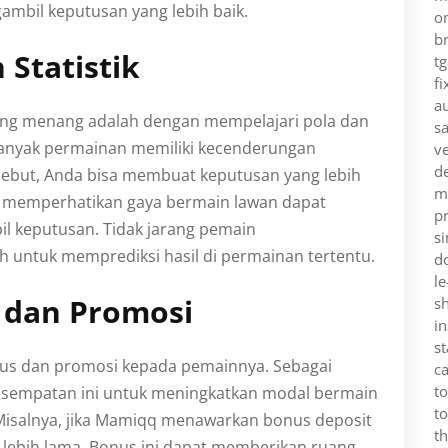
mbil keputusan yang lebih baik.
o
br
 Statistik
t
f
a
ang menang adalah dengan mempelajari pola dan
s
. Banyak permainan memiliki kecenderungan
v
d
ebut, Anda bisa membuat keputusan yang lebih
m
, memperhatikan gaya bermain lawan dapat
p
 keputusan. Tidak jarang pemain
s
untuk memprediksi hasil di permainan tertentu.
d
l
dan Promosi
s
i
s
us dan promosi kepada pemainnya. Sebagai
c
t
sempatan ini untuk meningkatkan modal bermain
t
Misalnya, jika Mamiqq menawarkan bonus deposit
t
 lebih lama. Bonus ini dapat memberikan ruang