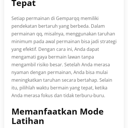
Tepat
Setiap permainan di Gemparqq memiliki
pendekatan bertaruh yang berbeda. Dalam
permainan qq, misalnya, menggunakan taruhan
minimum pada awal permainan bisa jadi strategi
yang efektif. Dengan cara ini, Anda dapat
mengamati gaya bermain lawan tanpa
mengambil risiko besar. Setelah Anda merasa
nyaman dengan permainan, Anda bisa mulai
meningkatkan taruhan secara bertahap. Selain
itu, pilihlah waktu bermain yang tepat, ketika
Anda merasa fokus dan tidak terburu-buru.
Memanfaatkan Mode
Latihan