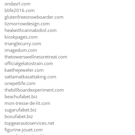
ondasrl.com
blife2016.com
glutenfreesnowboarder.com
lizmorrowdesign.com
healwithcannabidiol.com
kioskpages.com
trianglecurry.com
imagedum.com
thetowerswellnessretreat.com
officialgelatostrain.com
kaethejeweler.com
sattamatkasattaking.com
onepetlife.com
thebillboardexperiment.com
beachufabet.biz
mon-tresse-de-lit.com
sugarufabet.biz
boxufabet.biz
topgearautoservices.net
figurine-jouet.com