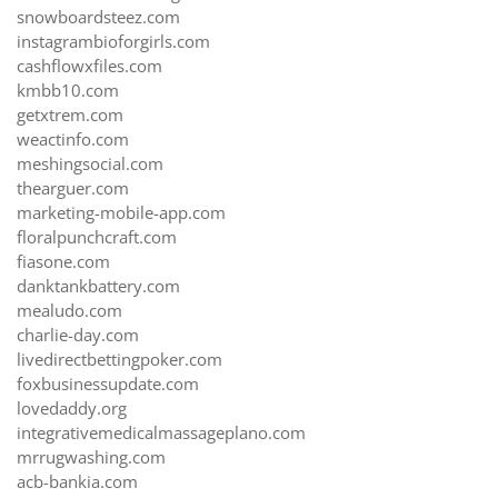
snowboardsteez.com
instagrambioforgirls.com
cashflowxfiles.com
kmbb10.com
getxtrem.com
weactinfo.com
meshingsocial.com
thearguer.com
marketing-mobile-app.com
floralpunchcraft.com
fiasone.com
danktankbattery.com
mealudo.com
charlie-day.com
livedirectbettingpoker.com
foxbusinessupdate.com
lovedaddy.org
integrativemedicalmassageplano.com
mrrugwashing.com
acb-bankia.com