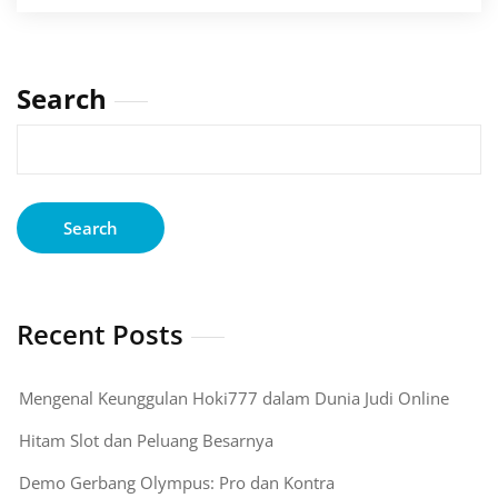
Menang
di
Gemparqq
Search
Search
Recent Posts
Mengenal Keunggulan Hoki777 dalam Dunia Judi Online
Hitam Slot dan Peluang Besarnya
Demo Gerbang Olympus: Pro dan Kontra