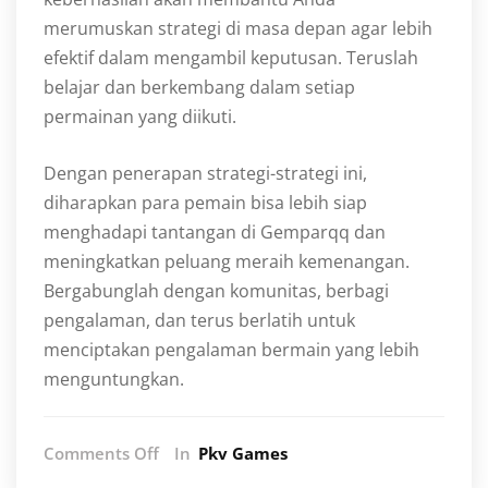
merumuskan strategi di masa depan agar lebih
efektif dalam mengambil keputusan. Teruslah
belajar dan berkembang dalam setiap
permainan yang diikuti.
Dengan penerapan strategi-strategi ini,
diharapkan para pemain bisa lebih siap
menghadapi tantangan di Gemparqq dan
meningkatkan peluang meraih kemenangan.
Bergabunglah dengan komunitas, berbagi
pengalaman, dan terus berlatih untuk
menciptakan pengalaman bermain yang lebih
menguntungkan.
on
Comments Off
In
Pkv Games
Strategi