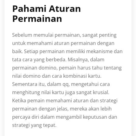
Pahami Aturan
Permainan
Sebelum memulai permainan, sangat penting
untuk memahami aturan permainan dengan
baik. Setiap permainan memiliki mekanisme dan
tata cara yang berbeda. Misalnya, dalam
permainan domino, pemain harus tahu tentang
nilai domino dan cara kombinasi kartu.
Sementara itu, dalam qq, mengetahui cara
menghitung nilai kartu juga sangat krusial.
Ketika pemain memahami aturan dan strategi
permainan dengan jelas, mereka akan lebih
percaya diri dalam mengambil keputusan dan
strategi yang tepat.