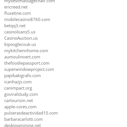
mybestmassagechair.com
ericreed.net
fluxetine.com
mobilecasino8760.com
betqq3.net
casinoloans5.us
CasinoAuction.us
kipooglecouk.us
mykitchennhome.com
aumoulinvert.com
thefoodiepassport.com
superwindowproject.com
papibakigrafo.com
icanhazjs.com
canimpact.org
goviralstudy.com
cartourism.net
apple-cores.com
pulserasdeactividad10.com
barbaracarlotti.com
desktopmining.net