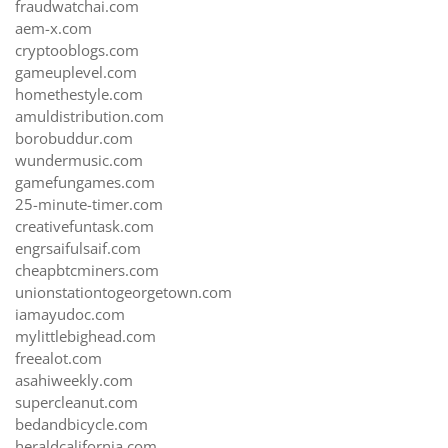
fraudwatchai.com
aem-x.com
cryptooblogs.com
gameuplevel.com
homethestyle.com
amuldistribution.com
borobuddur.com
wundermusic.com
gamefungames.com
25-minute-timer.com
creativefuntask.com
engrsaifulsaif.com
cheapbtcminers.com
unionstationtogeorgetown.com
iamayudoc.com
mylittlebighead.com
freealot.com
asahiweekly.com
supercleanut.com
bedandbicycle.com
heraldcalifornia.com