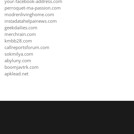
your-facebook-address.com
perroquet-ma-passion.com
modrenlivinghome.com
instadatahelpainews.com
geekdailies.com
merchrain.com
kmbb28.com
callreportsforum.com
sokmilya.com
abyluny.com
boomjavtrk.com
apklead.net