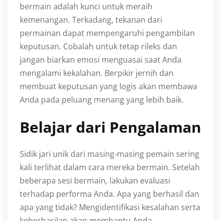
bermain adalah kunci untuk meraih
kemenangan. Terkadang, tekanan dari
permainan dapat mempengaruhi pengambilan
keputusan. Cobalah untuk tetap rileks dan
jangan biarkan emosi menguasai saat Anda
mengalami kekalahan. Berpikir jernih dan
membuat keputusan yang logis akan membawa
Anda pada peluang menang yang lebih baik.
Belajar dari Pengalaman
Sidik jari unik dari masing-masing pemain sering
kali terlihat dalam cara mereka bermain. Setelah
beberapa sesi bermain, lakukan evaluasi
terhadap performa Anda. Apa yang berhasil dan
apa yang tidak? Mengidentifikasi kesalahan serta
keberhasilan akan membantu Anda