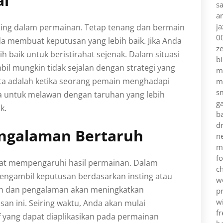
ai
s
a
j
nting dalam permainan. Tetap tenang dan bermain
0
a membuat keputusan yang lebih baik. Jika Anda
z
h baik untuk beristirahat sejenak. Dalam situasi
b
il mungkin tidak sejalan dengan strategi yang
m
ta adalah ketika seorang pemain menghadapi
m
s
a untuk melawan dengan taruhan yang lebih
ga
k.
b
d
engalaman Bertaruh
ne
m
fo
ngat mempengaruhi hasil permainan. Dalam
c
engambil keputusan berdasarkan insting atau
w
an dan pengalaman akan meningkatkan
p
w
an ini. Seiring waktu, Anda akan mulai
f
f yang dapat diaplikasikan pada permainan