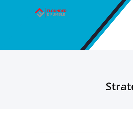
Skip
Situs Slot Online Terb
to
content
Dapatkan Deposit pulsa dan latih strategi 
pengalaman bermain optimal.
Stra