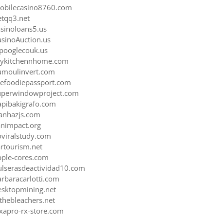
obilecasino8760.com
etqq3.net
asinoloans5.us
asinoAuction.us
ipooglecouk.us
ykitchennhome.com
umoulinvert.com
hefoodiepassport.com
uperwindowproject.com
apibakigrafo.com
canhazjs.com
animpact.org
oviralstudy.com
artourism.net
pple-cores.com
ulserasdeactividad10.com
arbaracarlotti.com
esktopmining.net
nthebleachers.net
exapro-rx-store.com