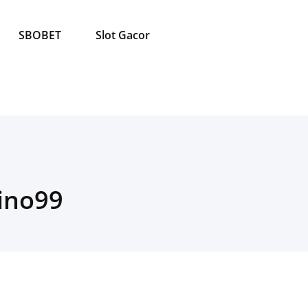
lot Demo
SBOBET
Slot Gacor
mberikan
ino99