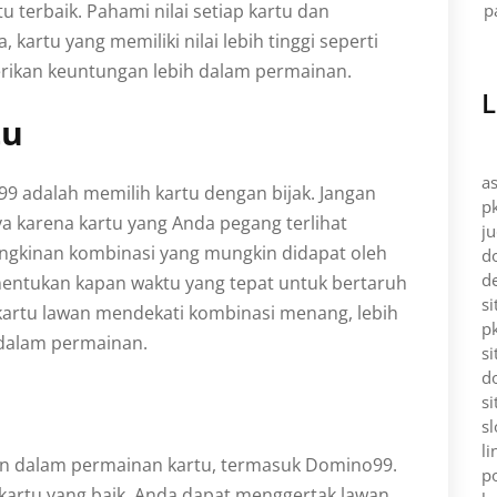
terbaik. Pahami nilai setiap kartu dan
p
kartu yang memiliki nilai lebih tinggi seperti
rikan keuntungan lebih dalam permainan.
L
tu
a
9 adalah memilih kartu dengan bijak. Jangan
p
a karena kartu yang Anda pegang terlihat
ju
ngkinan kombinasi yang mungkin didapat oleh
d
d
entukan kapan waktu yang tepat untuk bertaruh
si
kartu lawan mendekati kombinasi menang, lebih
p
k dalam permainan.
si
d
si
sl
li
kan dalam permainan kartu, termasuk Domino99.
p
kartu yang baik, Anda dapat menggertak lawan