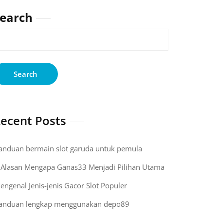
earch
Search
ecent Posts
anduan bermain slot garuda untuk pemula
 Alasan Mengapa Ganas33 Menjadi Pilihan Utama
engenal Jenis-jenis Gacor Slot Populer
anduan lengkap menggunakan depo89