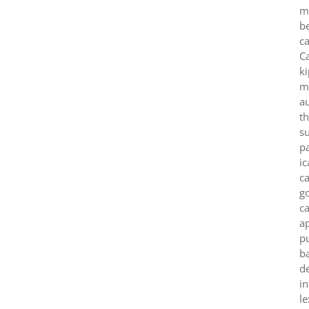
m
b
c
C
k
m
a
t
s
p
i
c
g
c
a
p
b
d
i
l