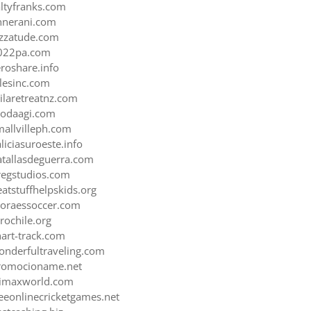
altyfranks.com
nnerani.com
azzatude.com
022pa.com
eroshare.info
ilesinc.com
ilaretreatnz.com
odaagi.com
mallvilleph.com
liciasuroeste.info
atallasdeguerra.com
regstudios.com
atstuffhelpskids.org
oraessoccer.com
rochile.org
hart-track.com
onderfultraveling.com
romocioname.net
imaxworld.com
reeonlinecricketgames.net