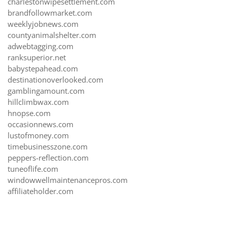
charlestonwipesettlement.com
brandfollowmarket.com
weeklyjobnews.com
countyanimalshelter.com
adwebtagging.com
ranksuperior.net
babystepahead.com
destinationoverlooked.com
gamblingamount.com
hillclimbwax.com
hnopse.com
occasionnews.com
lustofmoney.com
timebusinesszone.com
peppers-reflection.com
tuneoflife.com
windowwellmaintenancepros.com
affiliateholder.com