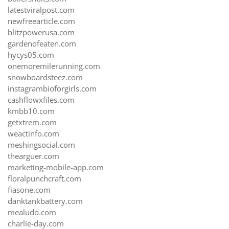
latestviralpost.com
newfreearticle.com
blitzpowerusa.com
gardenofeaten.com
hycys05.com
onemoremilerunning.com
snowboardsteez.com
instagrambioforgirls.com
cashflowxfiles.com
kmbb10.com
getxtrem.com
weactinfo.com
meshingsocial.com
thearguer.com
marketing-mobile-app.com
floralpunchcraft.com
fiasone.com
danktankbattery.com
mealudo.com
charlie-day.com