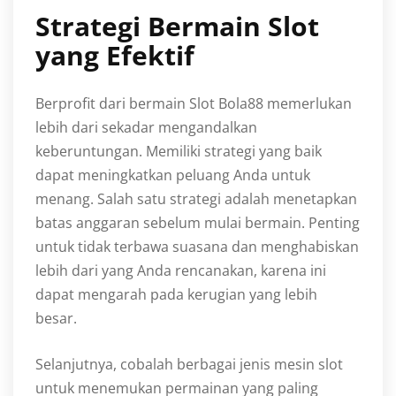
Strategi Bermain Slot
yang Efektif
Berprofit dari bermain Slot Bola88 memerlukan
lebih dari sekadar mengandalkan
keberuntungan. Memiliki strategi yang baik
dapat meningkatkan peluang Anda untuk
menang. Salah satu strategi adalah menetapkan
batas anggaran sebelum mulai bermain. Penting
untuk tidak terbawa suasana dan menghabiskan
lebih dari yang Anda rencanakan, karena ini
dapat mengarah pada kerugian yang lebih
besar.
Selanjutnya, cobalah berbagai jenis mesin slot
untuk menemukan permainan yang paling