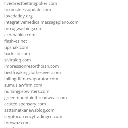
livedirectbettingpoker.com
foxbusinessupdate.com
lovedaddy.org
integrativemedicalmassageplano.com
mrrugwashing.com
acb-bankia.com
flash-es.net
upshak.com
backsilo.com
siviralqq.com
impressionresorthoian.com
bestfreakingclothesever.com
falling-film-evaporator.com
sumuslawfirm.com
nursingprowriters.com
greenmountainthreadwear.com
acutedispensary.com
sattamatkanewsblog.com
cryptocurrencytradingcn.com
totowaz.com