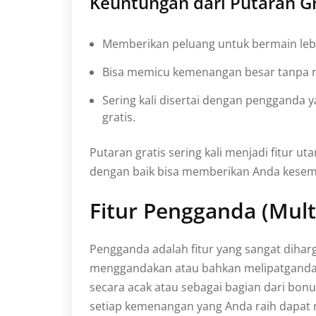
Keuntungan dari Putaran Gr
Memberikan peluang untuk bermain leb
Bisa memicu kemenangan besar tanpa ris
Sering kali disertai dengan pengganda
gratis.
Putaran gratis sering kali menjadi fitur 
dengan baik bisa memberikan Anda kesem
Fitur Pengganda (Multi
Pengganda adalah fitur yang sangat diharg
menggandakan atau bahkan melipatgandak
secara acak atau sebagai bagian dari bon
setiap kemenangan yang Anda raih dapat 