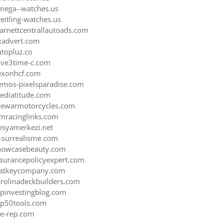
mega--watches.us
eitling-watches.us
garnettcentrallautoads.com
ixadvert.com
utopluz.co
ave3time-c.com
exonhcf.com
emos-pixelsparadise.com
ediatitude.com
rewarmotorcycles.com
imracinglinks.com
osyamerkezi.net
e-surrealisme.com
howcasebeauty.com
nsurancepolicyexpert.com
tatkeycompany.com
arolinadeckbuilders.com
opinvestingblog.com
op50tools.com
he-rep.com