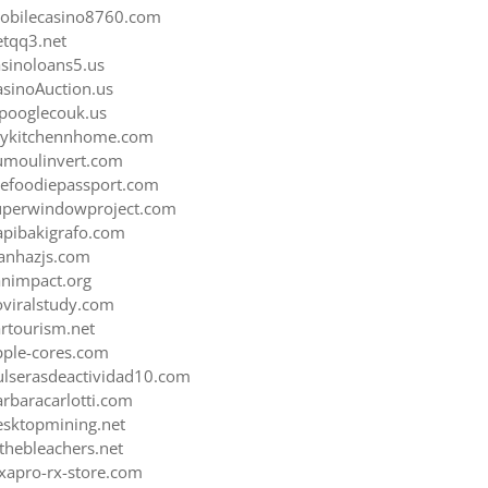
obilecasino8760.com
etqq3.net
asinoloans5.us
asinoAuction.us
ipooglecouk.us
ykitchennhome.com
umoulinvert.com
hefoodiepassport.com
uperwindowproject.com
apibakigrafo.com
canhazjs.com
animpact.org
oviralstudy.com
artourism.net
pple-cores.com
ulserasdeactividad10.com
arbaracarlotti.com
esktopmining.net
nthebleachers.net
exapro-rx-store.com