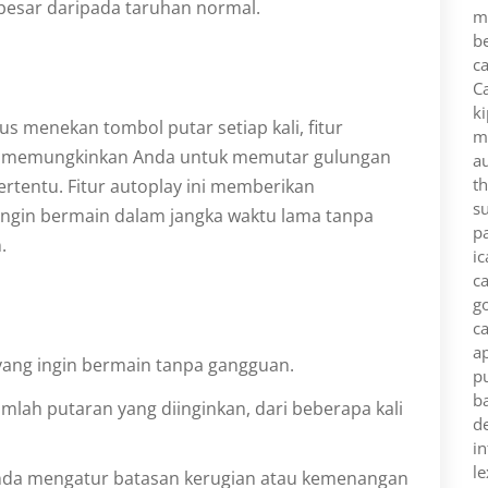
 besar daripada taruhan normal.
m
b
c
C
k
s menekan tombol putar setiap kali, fitur
m
 ini memungkinkan Anda untuk memutar gulungan
a
t
rtentu. Fitur autoplay ini memberikan
s
ngin bermain dalam jangka waktu lama tanpa
p
.
i
c
g
c
a
ang ingin bermain tanpa gangguan.
p
b
ah putaran yang diinginkan, dari beberapa kali
d
i
l
da mengatur batasan kerugian atau kemenangan