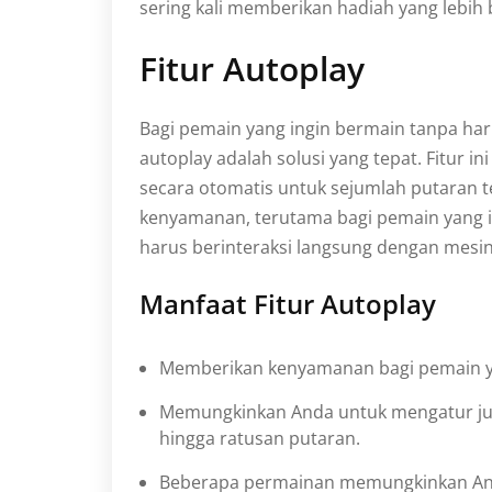
sering kali memberikan hadiah yang lebih
Fitur Autoplay
Bagi pemain yang ingin bermain tanpa haru
autoplay adalah solusi yang tepat. Fitur
secara otomatis untuk sejumlah putaran te
kenyamanan, terutama bagi pemain yang i
harus berinteraksi langsung dengan mesin
Manfaat Fitur Autoplay
Memberikan kenyamanan bagi pemain y
Memungkinkan Anda untuk mengatur juml
hingga ratusan putaran.
Beberapa permainan memungkinkan An