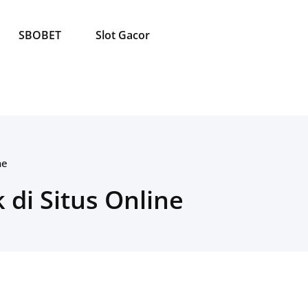
lot Demo
SBOBET
Slot Gacor
mberikan
ne
 di Situs Online