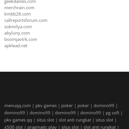
geekdailies.com
merchrain.com
kmbb28.com
callreportsforum.com
sokmilya.com
abyluny.com
boomjavtrk.com
apklead.net
menuqq.com
|
pkv games
|
poker
|
poker
|
domino99
|
domino99
|
domino99
|
domino99
|
domino99
|
pg soft
|
pkv games qq
|
situs slot
|
slot anti rungkat
|
situs slot
|
x500 slot
|
pragmatic play
|
situs slot
|
slot anti rungkat
|