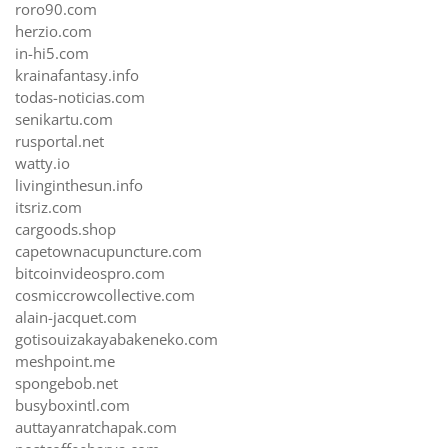
roro90.com
herzio.com
in-hi5.com
krainafantasy.info
todas-noticias.com
senikartu.com
rusportal.net
watty.io
livinginthesun.info
itsriz.com
cargoods.shop
capetownacupuncture.com
bitcoinvideospro.com
cosmiccrowcollective.com
alain-jacquet.com
gotisouizakayabakeneko.com
meshpoint.me
spongebob.net
busyboxintl.com
auttayanratchapak.com