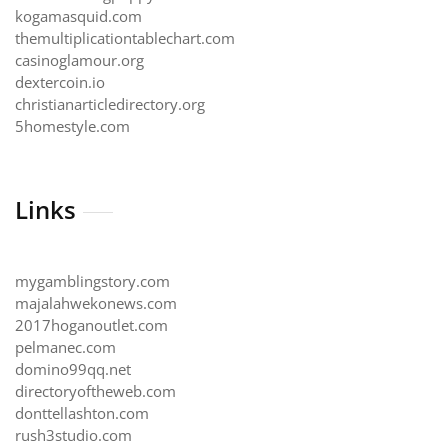
kogamasquid.com
themultiplicationtablechart.com
casinoglamour.org
dextercoin.io
christianarticledirectory.org
5homestyle.com
Links
mygamblingstory.com
majalahwekonews.com
2017hoganoutlet.com
pelmanec.com
domino99qq.net
directoryoftheweb.com
donttellashton.com
rush3studio.com