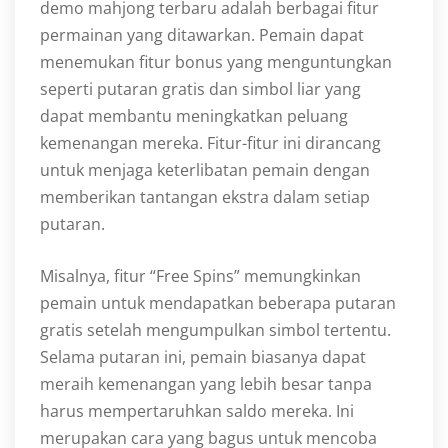
demo mahjong terbaru adalah berbagai fitur
permainan yang ditawarkan. Pemain dapat
menemukan fitur bonus yang menguntungkan
seperti putaran gratis dan simbol liar yang
dapat membantu meningkatkan peluang
kemenangan mereka. Fitur-fitur ini dirancang
untuk menjaga keterlibatan pemain dengan
memberikan tantangan ekstra dalam setiap
putaran.
Misalnya, fitur “Free Spins” memungkinkan
pemain untuk mendapatkan beberapa putaran
gratis setelah mengumpulkan simbol tertentu.
Selama putaran ini, pemain biasanya dapat
meraih kemenangan yang lebih besar tanpa
harus mempertaruhkan saldo mereka. Ini
merupakan cara yang bagus untuk mencoba