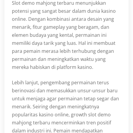
Slot demo mahjong terbaru menunjukkan
potensi yang sangat besar dalam dunia kasino
online. Dengan kombinasi antara desain yang
menarik, fitur gameplay yang beragam, dan
elemen budaya yang kental, permainan ini
memiliki daya tarik yang luas. Hal ini membuat
para pemain merasa lebih terhubung dengan
permainan dan meningkatkan waktu yang
mereka habiskan di platform kasino.
Lebih lanjut, pengembang permainan terus
berinovasi dan memasukkan unsur-unsur baru
untuk menjaga agar permainan tetap segar dan
menarik. Seiring dengan meningkatnya
popularitas kasino online, growth slot demo
mahjong terbaru mencerminkan tren positif
dalam industri ini. Pemain mendapatkan