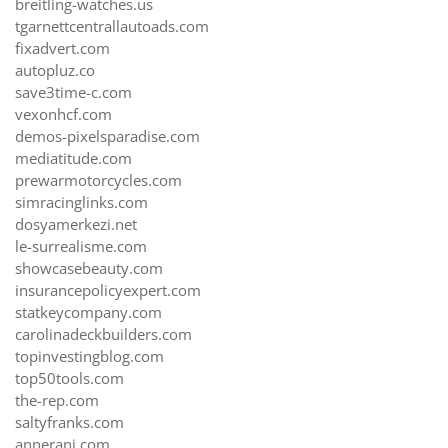
breitling-watches.us
tgarnettcentrallautoads.com
fixadvert.com
autopluz.co
save3time-c.com
vexonhcf.com
demos-pixelsparadise.com
mediatitude.com
prewarmotorcycles.com
simracinglinks.com
dosyamerkezi.net
le-surrealisme.com
showcasebeauty.com
insurancepolicyexpert.com
statkeycompany.com
carolinadeckbuilders.com
topinvestingblog.com
top50tools.com
the-rep.com
saltyfranks.com
annerani.com