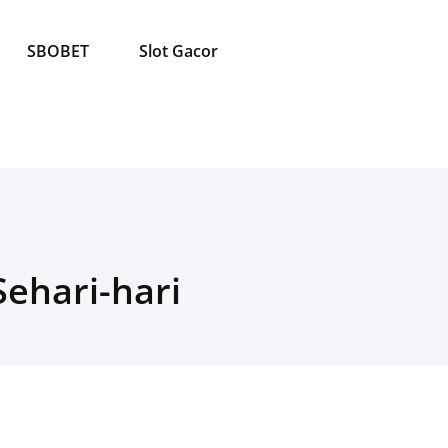
lot Demo
SBOBET
Slot Gacor
mberikan
Sehari-hari