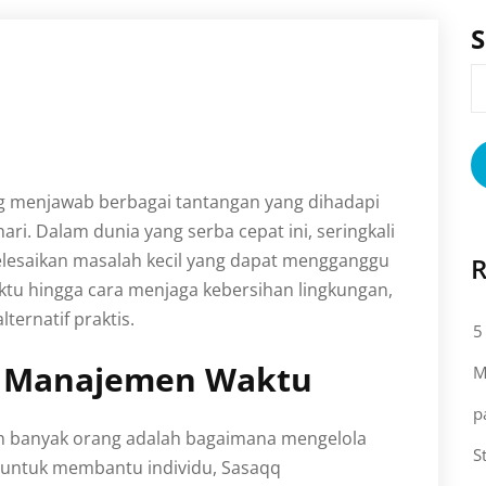
S
ng menjawab berbagai tantangan yang dihadapi
ri. Dalam dunia yang serba cepat ini, seringkali
yelesaikan masalah kecil yang dapat mengganggu
R
aktu hingga cara menjaga kebersihan lingkungan,
ernatif praktis.
5
am Manajemen Waktu
M
p
eh banyak orang adalah bagaimana mengelola
S
 untuk membantu individu, Sasaqq