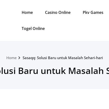
aik dengan Deposit Pulsa dan S
Home
Casino Online
Pkv Games
Anda dengan slot demo di situs slot online terbaik yang me
Togel Online
Home
Sasaqq: Solusi Baru untuk Masalah Sehari-hari
lusi Baru untuk Masalah 