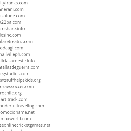
altyfranks.com
nnerani.com
azzatude.com
022pa.com
eroshare.info
ilesinc.com
ilaretreatnz.com
odaagi.com
mallvilleph.com
liciasuroeste.info
atallasdeguerra.com
regstudios.com
atstuffhelpskids.org
oraessoccer.com
rochile.org
hart-track.com
onderfultraveling.com
romocioname.net
imaxworld.com
reeonlinecricketgames.net