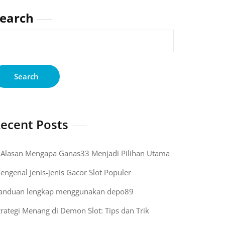
earch
Search
ecent Posts
 Alasan Mengapa Ganas33 Menjadi Pilihan Utama
engenal Jenis-jenis Gacor Slot Populer
anduan lengkap menggunakan depo89
trategi Menang di Demon Slot: Tips dan Trik