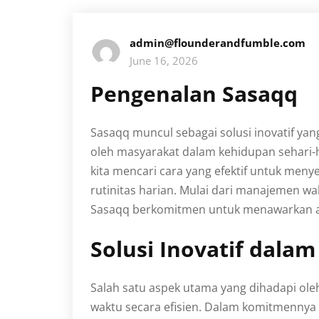
admin@flounderandfumble.com
June 16, 2026
Pengenalan Sasaqq
Sasaqq muncul sebagai solusi inovatif ya
oleh masyarakat dalam kehidupan sehari-ha
kita mencari cara yang efektif untuk men
rutinitas harian. Mulai dari manajemen w
Sasaqq berkomitmen untuk menawarkan alt
Solusi Inovatif dal
Salah satu aspek utama yang dihadapi ol
waktu secara efisien. Dalam komitmennya