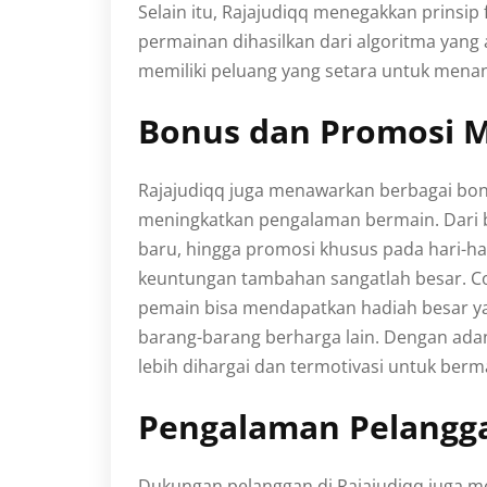
Selain itu, Rajajudiqq menegakkan prinsip 
permainan dihasilkan dari algoritma yan
memiliki peluang yang setara untuk mena
Bonus dan Promosi 
Rajajudiqq juga menawarkan berbagai bo
meningkatkan pengalaman bermain. Dari
baru, hingga promosi khusus pada hari-ha
keuntungan tambahan sangatlah besar. Co
pemain bisa mendapatkan hadiah besar yan
barang-barang berharga lain. Dengan ada
lebih dihargai dan termotivasi untuk berma
Pengalaman Pelangga
Dukungan pelanggan di Rajajudiqq juga me