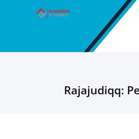
Skip
Situs Slot Online Terb
to
content
Dapatkan Deposit pulsa dan latih strategi 
pengalaman bermain optimal.
Rajajudiqq: 