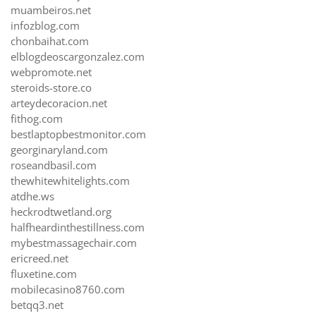
muambeiros.net
infozblog.com
chonbaihat.com
elblogdeoscargonzalez.com
webpromote.net
steroids-store.co
arteydecoracion.net
fithog.com
bestlaptopbestmonitor.com
georginaryland.com
roseandbasil.com
thewhitewhitelights.com
atdhe.ws
heckrodtwetland.org
halfheardinthestillness.com
mybestmassagechair.com
ericreed.net
fluxetine.com
mobilecasino8760.com
betqq3.net