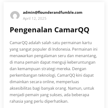
admin@flounderandfumble.com
April 12, 2025
Pengenalan CamarQQ
CamarQQ adalah salah satu permainan kartu
yang sangat populer di Indonesia. Permainan ini
menawarkan pengalaman seru dan menantang,
di mana pemain dapat menguji keberuntungan
dan kemampuan strategi mereka. Dengan
perkembangan teknologi, CamarQQ kini dapat
dimainkan secara online, memperluas
aksesibilitas bagi banyak orang. Namun, untuk
menjadi pemain yang sukses, ada beberapa
rahasia yang perlu diperhatikan.