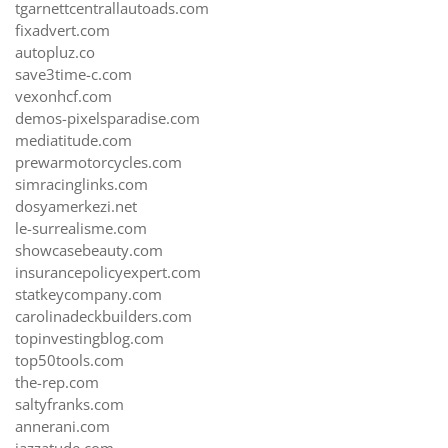
tgarnettcentrallautoads.com
fixadvert.com
autopluz.co
save3time-c.com
vexonhcf.com
demos-pixelsparadise.com
mediatitude.com
prewarmotorcycles.com
simracinglinks.com
dosyamerkezi.net
le-surrealisme.com
showcasebeauty.com
insurancepolicyexpert.com
statkeycompany.com
carolinadeckbuilders.com
topinvestingblog.com
top50tools.com
the-rep.com
saltyfranks.com
annerani.com