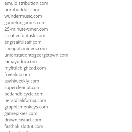
amuldistribution.com
borobuddur.com
wundermusic.com
gamefungames.com
25-minute-timer.com
creativefuntask.com
engrsaifulsaif.com
cheapbtcminers.com
unionstationtogeorgetown.com
iamayudoc.com
mylittlebighead.com
freealot.com
asahiweekly.com
supercleanut.com
bedandbicycle.com
heraldcalifornia.com
graphicmonkeys.com
gamepixies.com
drawneastart.com
fasthokislot88.com