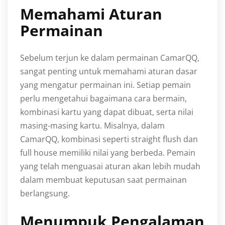
Memahami Aturan
Permainan
Sebelum terjun ke dalam permainan CamarQQ,
sangat penting untuk memahami aturan dasar
yang mengatur permainan ini. Setiap pemain
perlu mengetahui bagaimana cara bermain,
kombinasi kartu yang dapat dibuat, serta nilai
masing-masing kartu. Misalnya, dalam
CamarQQ, kombinasi seperti straight flush dan
full house memiliki nilai yang berbeda. Pemain
yang telah menguasai aturan akan lebih mudah
dalam membuat keputusan saat permainan
berlangsung.
Menumpuk Pengalaman