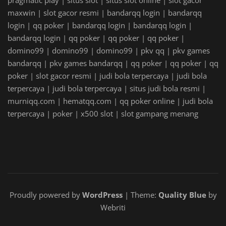
pragmatic play
|
situs slot
|
situs slot online
|
slot gacor
maxwin
|
slot gacor resmi
|
bandarqq login
|
bandarqq
login
|
qq poker
|
bandarqq login
|
bandarqq login
|
bandarqq login
|
qq poker
|
qq poker
|
qq poker
|
domino99
|
domino99
|
domino99
|
pkv qq
|
pkv games
bandarqq
|
pkv games bandarqq
|
qq poker
|
qq poker
|
qq
poker
|
slot gacor resmi
|
judi bola terpercaya
|
judi bola
terpercaya
|
judi bola terpercaya
|
situs judi bola resmi
|
murniqq.com
|
hematqq.com
|
qq poker online
|
judi bola
terpercaya
|
poker
|
x500 slot
|
slot gampang menang
Proudly powered by
WordPress
| Theme:
Quality Blue
by
Webriti