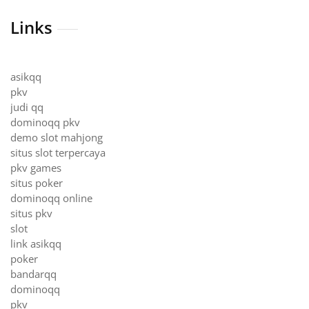
Links
asikqq
pkv
judi qq
dominoqq pkv
demo slot mahjong
situs slot terpercaya
pkv games
situs poker
dominoqq online
situs pkv
slot
link asikqq
poker
bandarqq
dominoqq
pkv