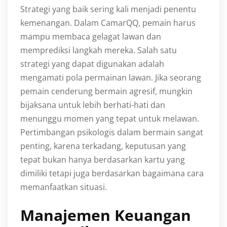
Strategi yang baik sering kali menjadi penentu
kemenangan. Dalam CamarQQ, pemain harus
mampu membaca gelagat lawan dan
memprediksi langkah mereka. Salah satu
strategi yang dapat digunakan adalah
mengamati pola permainan lawan. Jika seorang
pemain cenderung bermain agresif, mungkin
bijaksana untuk lebih berhati-hati dan
menunggu momen yang tepat untuk melawan.
Pertimbangan psikologis dalam bermain sangat
penting, karena terkadang, keputusan yang
tepat bukan hanya berdasarkan kartu yang
dimiliki tetapi juga berdasarkan bagaimana cara
memanfaatkan situasi.
Manajemen Keuangan