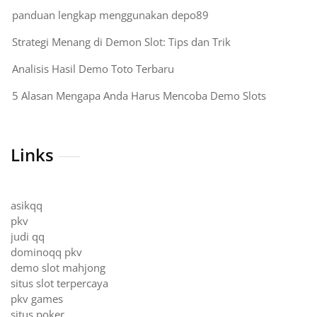
panduan lengkap menggunakan depo89
Strategi Menang di Demon Slot: Tips dan Trik
Analisis Hasil Demo Toto Terbaru
5 Alasan Mengapa Anda Harus Mencoba Demo Slots
Links
asikqq
pkv
judi qq
dominoqq pkv
demo slot mahjong
situs slot terpercaya
pkv games
situs poker