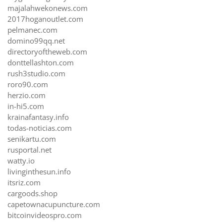
majalahwekonews.com
2017hoganoutlet.com
pelmanec.com
domino99qq.net
directoryoftheweb.com
donttellashton.com
rush3studio.com
roro90.com
herzio.com
in-hi5.com
krainafantasy.info
todas-noticias.com
senikartu.com
rusportal.net
watty.io
livinginthesun.info
itsriz.com
cargoods.shop
capetownacupuncture.com
bitcoinvideospro.com