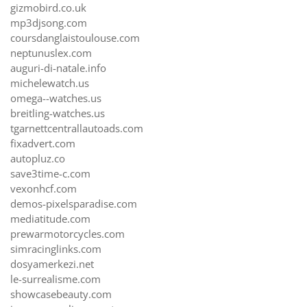
gizmobird.co.uk
mp3djsong.com
coursdanglaistoulouse.com
neptunuslex.com
auguri-di-natale.info
michelewatch.us
omega--watches.us
breitling-watches.us
tgarnettcentrallautoads.com
fixadvert.com
autopluz.co
save3time-c.com
vexonhcf.com
demos-pixelsparadise.com
mediatitude.com
prewarmotorcycles.com
simracinglinks.com
dosyamerkezi.net
le-surrealisme.com
showcasebeauty.com