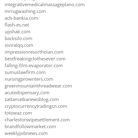
integrativemedicalmassageplano.com
mrrugwashing.com
acb-bankia.com
flash-es.net
upshak.com
backsilo.com
siviralqq.com
impressionresorthoian.com
bestfreakingclothesever.com
falling-film-evaporator.com
sumuslawfirm.com
nursingprowriters.com
greenmountainthreadwear.com
acutedispensary.com
sattamatkanewsblog.com
cryptocurrencytradingcn.com
totowaz.com
charlestonwipesettlement.com
brandfollowmarket.com
weeklyjobnews.com