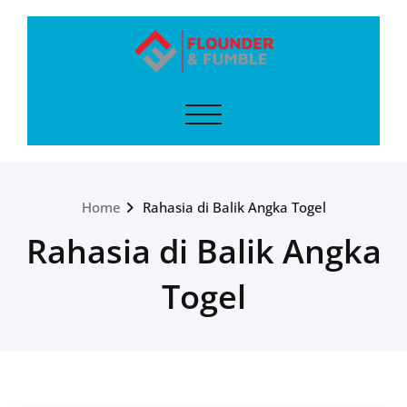
Skip
to
content
Situs Slot Online Terbaik
Toggle navigation
dengan Deposit Pulsa dan
Slot Demo
Dapatkan Deposit pulsa
Home
Rahasia di Balik Angka Togel
dan latih strategi Anda
Rahasia di Balik Angka
dengan slot demo di situs
slot online terbaik yang
Togel
memberikan pengalaman
bermain optimal.