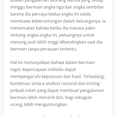
adalah pengalaman seorang wanita yang setiap
minggu bermain angka tiga dan angka sembilan
karena dia percaya kedua angka ini selalu
membawa keberuntungan dalam keluarganya. Ia
menemukan bahwa ketika dia merasa yakin
tentang angka-angka ini, peluangnya untuk
menang jauh lebih tinggi dibandingkan saat dia
bermain tanpa perasaan tertentu.
Hal ini menunjukkan bahwa dalam bermain
togel, kepercayaan individu dapat
mempengaruhi keputusan dan hasil. Terkadang,
kombinasi antara analisis rasional dan insting
pribadi inilah yang dapat membuat pengalaman
bermain lebih menarik dan, bagi sebagian
orang, lebih menguntungkan.