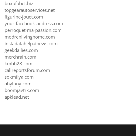
boxufabet.biz
topgearautoservices.net
figurine-jouet.com
your-facebook-address.com
perroquet-ma-passion.com
modrenlivinghome.com
instadatahelpainews.com
geekdailies.com
merchrain.com
kmbb28.com
callreportsforum.com
sokmilya.com
abyluny.com
boomjavtrk.com
apklead.net