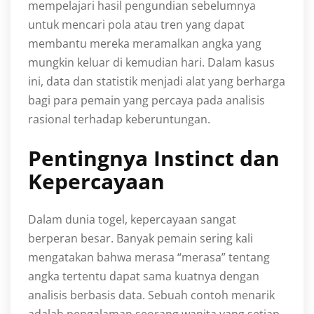
mempelajari hasil pengundian sebelumnya
untuk mencari pola atau tren yang dapat
membantu mereka meramalkan angka yang
mungkin keluar di kemudian hari. Dalam kasus
ini, data dan statistik menjadi alat yang berharga
bagi para pemain yang percaya pada analisis
rasional terhadap keberuntungan.
Pentingnya Instinct dan
Kepercayaan
Dalam dunia togel, kepercayaan sangat
berperan besar. Banyak pemain sering kali
mengatakan bahwa merasa “merasa” tentang
angka tertentu dapat sama kuatnya dengan
analisis berbasis data. Sebuah contoh menarik