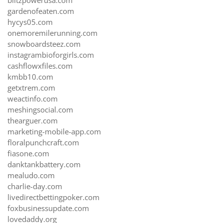
blitzpowerusa.com
gardenofeaten.com
hycys05.com
onemoremilerunning.com
snowboardsteez.com
instagrambioforgirls.com
cashflowxfiles.com
kmbb10.com
getxtrem.com
weactinfo.com
meshingsocial.com
thearguer.com
marketing-mobile-app.com
floralpunchcraft.com
fiasone.com
danktankbattery.com
mealudo.com
charlie-day.com
livedirectbettingpoker.com
foxbusinessupdate.com
lovedaddy.org