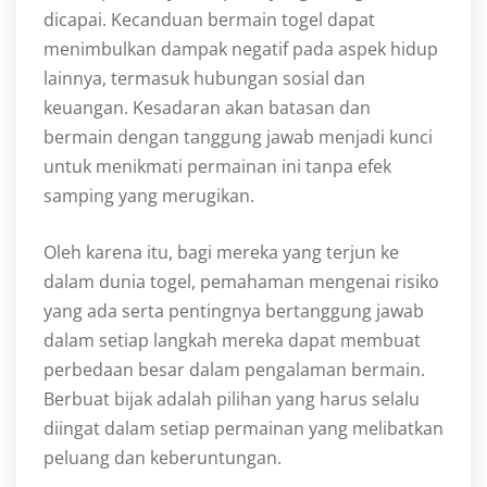
dicapai. Kecanduan bermain togel dapat
menimbulkan dampak negatif pada aspek hidup
lainnya, termasuk hubungan sosial dan
keuangan. Kesadaran akan batasan dan
bermain dengan tanggung jawab menjadi kunci
untuk menikmati permainan ini tanpa efek
samping yang merugikan.
Oleh karena itu, bagi mereka yang terjun ke
dalam dunia togel, pemahaman mengenai risiko
yang ada serta pentingnya bertanggung jawab
dalam setiap langkah mereka dapat membuat
perbedaan besar dalam pengalaman bermain.
Berbuat bijak adalah pilihan yang harus selalu
diingat dalam setiap permainan yang melibatkan
peluang dan keberuntungan.