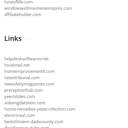
tuneoflife.com
windowwellmaintenancepros.com
affiliateholder.com
Links
helpdesksoftwares.net
lovabowl.net
homeimprovementit.com
newstribunal.com
newsdailymagazines.com
preceptionhub.com
yeezislides.com
aobongdatotem.com
home-remedies-yeast-infection.com
electroreal.com
bestofmiami-dadecounty.com
ifoodieonyoutube.com