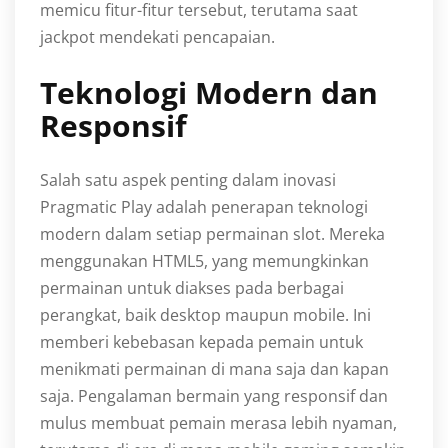
memicu fitur-fitur tersebut, terutama saat
jackpot mendekati pencapaian.
Teknologi Modern dan
Responsif
Salah satu aspek penting dalam inovasi
Pragmatic Play adalah penerapan teknologi
modern dalam setiap permainan slot. Mereka
menggunakan HTML5, yang memungkinkan
permainan untuk diakses pada berbagai
perangkat, baik desktop maupun mobile. Ini
memberi kebebasan kepada pemain untuk
menikmati permainan di mana saja dan kapan
saja. Pengalaman bermain yang responsif dan
mulus membuat pemain merasa lebih nyaman,