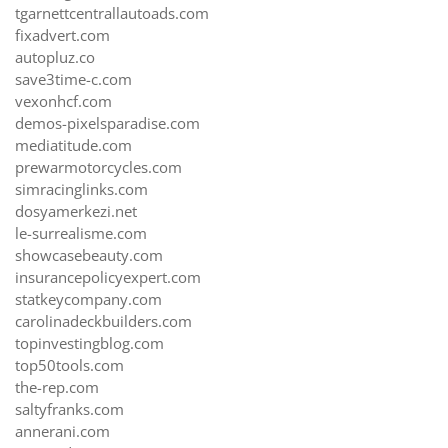
tgarnettcentrallautoads.com
fixadvert.com
autopluz.co
save3time-c.com
vexonhcf.com
demos-pixelsparadise.com
mediatitude.com
prewarmotorcycles.com
simracinglinks.com
dosyamerkezi.net
le-surrealisme.com
showcasebeauty.com
insurancepolicyexpert.com
statkeycompany.com
carolinadeckbuilders.com
topinvestingblog.com
top50tools.com
the-rep.com
saltyfranks.com
annerani.com