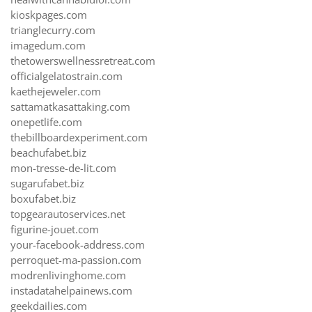
kioskpages.com
trianglecurry.com
imagedum.com
thetowerswellnessretreat.com
officialgelatostrain.com
kaethejeweler.com
sattamatkasattaking.com
onepetlife.com
thebillboardexperiment.com
beachufabet.biz
mon-tresse-de-lit.com
sugarufabet.biz
boxufabet.biz
topgearautoservices.net
figurine-jouet.com
your-facebook-address.com
perroquet-ma-passion.com
modrenlivinghome.com
instadatahelpainews.com
geekdailies.com