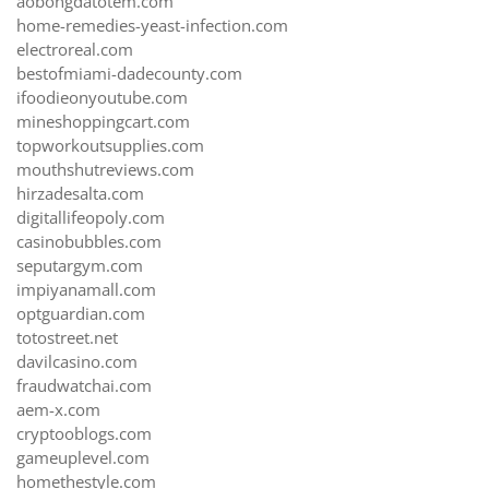
aobongdatotem.com
home-remedies-yeast-infection.com
electroreal.com
bestofmiami-dadecounty.com
ifoodieonyoutube.com
mineshoppingcart.com
topworkoutsupplies.com
mouthshutreviews.com
hirzadesalta.com
digitallifeopoly.com
casinobubbles.com
seputargym.com
impiyanamall.com
optguardian.com
totostreet.net
davilcasino.com
fraudwatchai.com
aem-x.com
cryptooblogs.com
gameuplevel.com
homethestyle.com