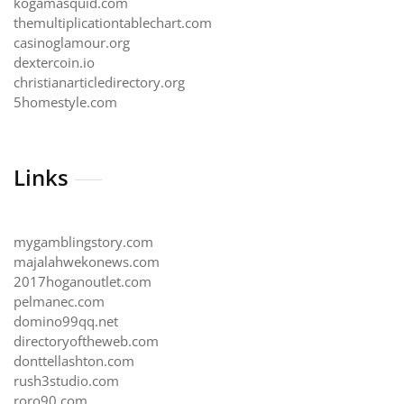
kogamasquid.com
themultiplicationtablechart.com
casinoglamour.org
dextercoin.io
christianarticledirectory.org
5homestyle.com
Links
mygamblingstory.com
majalahwekonews.com
2017hoganoutlet.com
pelmanec.com
domino99qq.net
directoryoftheweb.com
donttellashton.com
rush3studio.com
roro90.com