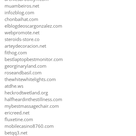
muambeiros.net
infozblog.com
chonbaihat.com
elblogdeoscargonzalez.com
webpromote.net
steroids-store.co
arteydecoracion.net
fithog.com
bestlaptopbestmonitor.com
georginaryland.com
roseandbasil.com
thewhitewhitelights.com
atdhe.ws
heckrodtwetland.org
halfheardinthestillness.com
mybestmassagechair.com
ericreed.net
fluxetine.com
mobilecasino8760.com
betqq3.net