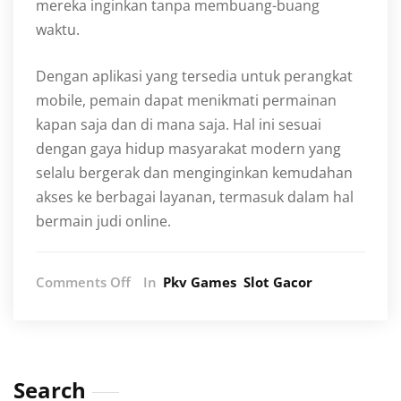
mereka inginkan tanpa membuang-buang
waktu.
Dengan aplikasi yang tersedia untuk perangkat
mobile, pemain dapat menikmati permainan
kapan saja dan di mana saja. Hal ini sesuai
dengan gaya hidup masyarakat modern yang
selalu bergerak dan menginginkan kemudahan
akses ke berbagai layanan, termasuk dalam hal
bermain judi online.
on
Comments Off
In
Pkv Games
Slot Gacor
PestaQQ:
Platform
Terbaik
untuk
Pecinta
Search
Judi