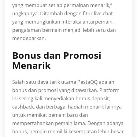
yang membuat setiap permainan menarik,”
ungkapnya. Ditambah dengan fitur live chat
yang memungkinkan interaksi antarpemain,
pengalaman bermain menjadi lebih seru dan
mendebarkan.
Bonus dan Promosi
Menarik
Salah satu daya tarik utama PestaQQ adalah
bonus dan promosi yang ditawarkan. Platform
ini sering kali menyediakan bonus deposit,
cashback, dan berbagai hadiah menarik lainnya
untuk memikat pemain baru dan
mempertahankan pemain lama. Dengan adanya
bonus, pemain memiliki kesempatan lebih besar