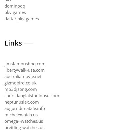
dominoqq
pkv games
daftar pkv games
Links
jimsfamousbbq.com
libertywalk-usa.com
australiamovie.net
gizmobird.co.uk
mp3djsong.com
coursdanglaistoulouse.com
neptunuslex.com
auguri-di-natale.info
michelewatch.us
omega--watches.us
breitling-watches.us