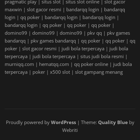
pragmatic play
|
situs slot
|
situs slot online
|
slot gacor
maxwin
|
slot gacor resmi
|
bandarqq login
|
bandarqq
login
|
qq poker
|
bandarqq login
|
bandarqq login
|
bandarqq login
|
qq poker
|
qq poker
|
qq poker
|
domino99
|
domino99
|
domino99
|
pkv qq
|
pkv games
bandarqq
|
pkv games bandarqq
|
qq poker
|
qq poker
|
qq
poker
|
slot gacor resmi
|
judi bola terpercaya
|
judi bola
terpercaya
|
judi bola terpercaya
|
situs judi bola resmi
|
murniqq.com
|
hematqq.com
|
qq poker online
|
judi bola
terpercaya
|
poker
|
x500 slot
|
slot gampang menang
Proudly powered by
WordPress
| Theme:
Quality Blue
by
Webriti