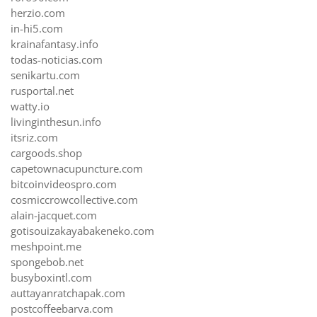
herzio.com
in-hi5.com
krainafantasy.info
todas-noticias.com
senikartu.com
rusportal.net
watty.io
livinginthesun.info
itsriz.com
cargoods.shop
capetownacupuncture.com
bitcoinvideospro.com
cosmiccrowcollective.com
alain-jacquet.com
gotisouizakayabakeneko.com
meshpoint.me
spongebob.net
busyboxintl.com
auttayanratchapak.com
postcoffeebarva.com