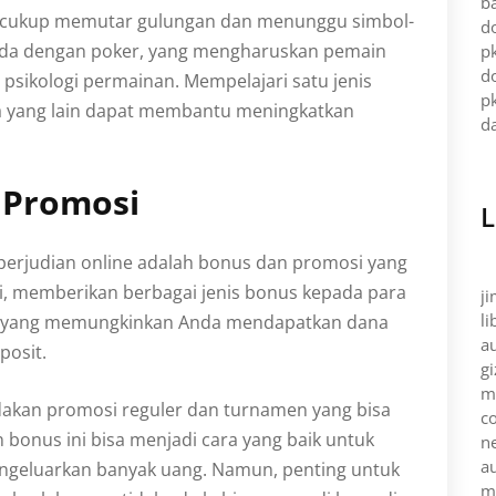
b
da cukup memutar gulungan dan menunggu simbol-
d
erbeda dengan poker, yang mengharuskan pemain
p
d
psikologi permainan. Mempelajari satu jenis
p
 yang lain dapat membantu meningkatkan
d
 Promosi
L
m perjudian online adalah bonus dan promosi yang
ini, memberikan berbagai jenis bonus kepada para
j
l
an yang memungkinkan Anda mendapatkan dana
a
posit.
g
m
gadakan promosi reguler dan turnamen yang bisa
c
 bonus ini bisa menjadi cara yang baik untuk
n
au
ngeluarkan banyak uang. Namun, penting untuk
m