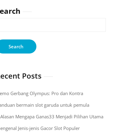
earch
Search
ecent Posts
emo Gerbang Olympus: Pro dan Kontra
anduan bermain slot garuda untuk pemula
 Alasan Mengapa Ganas33 Menjadi Pilihan Utama
engenal Jenis-jenis Gacor Slot Populer