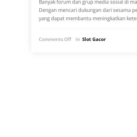
Banyak forum dan grup media sosial di m
Dengan mencari dukungan dari sesama p
yang dapat membantu meningkatkan kete
on
Comments Off
In
Slot Gacor
Panduan
Lengkap
Hotowin
untuk
Pemula