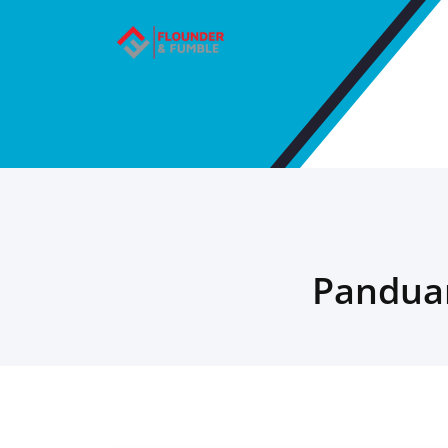
Skip
Situs Slot Online Terb
to
content
Dapatkan Deposit pulsa dan latih strategi 
pengalaman bermain optimal.
Pandua