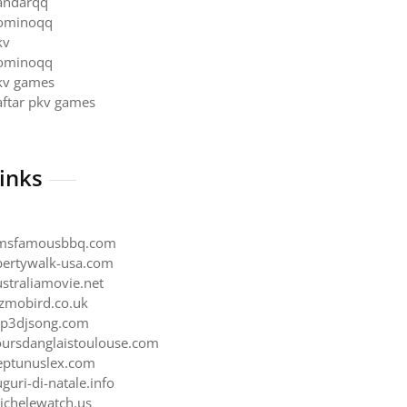
andarqq
ominoqq
kv
ominoqq
kv games
aftar pkv games
inks
imsfamousbbq.com
ibertywalk-usa.com
ustraliamovie.net
izmobird.co.uk
p3djsong.com
oursdanglaistoulouse.com
eptunuslex.com
guri-di-natale.info
ichelewatch.us