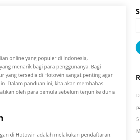
S
ian online yang populer di Indonesia,
ang menarik bagi para penggunanya. Bagi
ur yang tersedia di Hotowin sangat penting agar
R
n. Dalam panduan ini, kita akan membahas
atikan oleh para pemula sebelum terjun ke dunia
D
p
n
5
M
gan di Hotowin adalah melakukan pendaftaran.