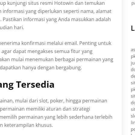
up kunjungi situs resmi Hotowin dan temukan
p
n informasi yang diperlukan seperti nama, alamat
n. Pastikan informasi yang Anda masukkan adalah
L
dian hari.
menerima konfirmasi melalui email. Penting untuk
a
 agar dapat mengakses semua fitur yang
p
nda akan mulai menemukan berbagai permainan yang
ju
didapatkan hanya dengan bergabung.
d
d
ng Tersedia
si
p
si
nan, mulai dari slot, poker, hingga permainan
d
p permainan memiliki aturan dan strategi
si
sl
 memilih permainan yang lebih sederhana terlebih
li
an keterampilan khusus.
p