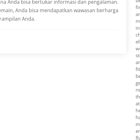
be
ana Anda bisa bertukar informasi dan pengalaman.
fi
emain, Anda bisa mendapatkan wawasan berharga
a
rampilan Anda.
m
i
c
e
w
st
a
f
b
g
r
t
a
h
h
m
er
f