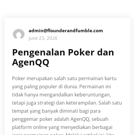
admin@flounderandfumble.com
June 23, 2026
Pengenalan Poker dan
AgenQQ
Poker merupakan salah satu permainan kartu
yang paling populer di dunia. Permainan ini
tidak hanya mengandalkan keberuntungan,
tetapi juga strategi dan keterampilan. Salah satu
tempat yang banyak diminati bagi para
penggemar poker adalah AgenQQ, sebuah
platform online yang menyediakan berbagai