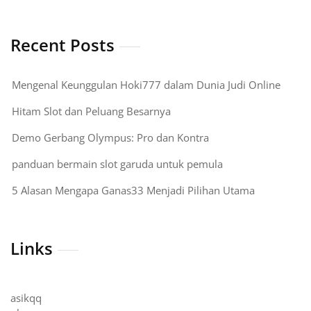
Recent Posts
Mengenal Keunggulan Hoki777 dalam Dunia Judi Online
Hitam Slot dan Peluang Besarnya
Demo Gerbang Olympus: Pro dan Kontra
panduan bermain slot garuda untuk pemula
5 Alasan Mengapa Ganas33 Menjadi Pilihan Utama
Links
asikqq