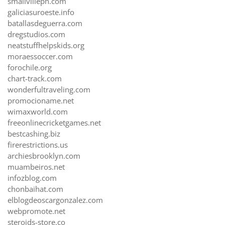
smallvilleph.com
galiciasuroeste.info
batallasdeguerra.com
dregstudios.com
neatstuffhelpskids.org
moraessoccer.com
forochile.org
chart-track.com
wonderfultraveling.com
promocioname.net
wimaxworld.com
freeonlinecricketgames.net
bestcashing.biz
firerestrictions.us
archiesbrooklyn.com
muambeiros.net
infozblog.com
chonbaihat.com
elblogdeoscargonzalez.com
webpromote.net
steroids-store.co