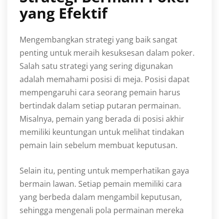
yang Efektif
Mengembangkan strategi yang baik sangat
penting untuk meraih kesuksesan dalam poker.
Salah satu strategi yang sering digunakan
adalah memahami posisi di meja. Posisi dapat
mempengaruhi cara seorang pemain harus
bertindak dalam setiap putaran permainan.
Misalnya, pemain yang berada di posisi akhir
memiliki keuntungan untuk melihat tindakan
pemain lain sebelum membuat keputusan.
Selain itu, penting untuk memperhatikan gaya
bermain lawan. Setiap pemain memiliki cara
yang berbeda dalam mengambil keputusan,
sehingga mengenali pola permainan mereka