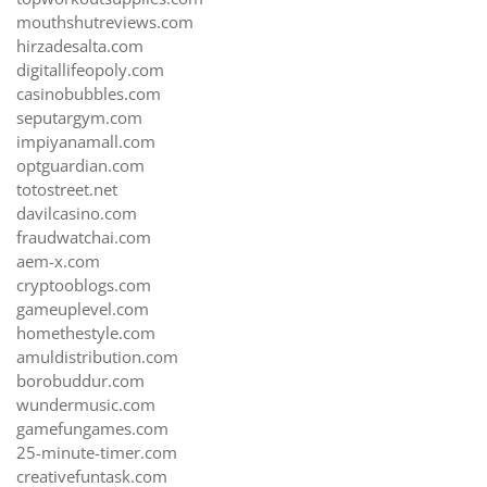
mouthshutreviews.com
hirzadesalta.com
digitallifeopoly.com
casinobubbles.com
seputargym.com
impiyanamall.com
optguardian.com
totostreet.net
davilcasino.com
fraudwatchai.com
aem-x.com
cryptooblogs.com
gameuplevel.com
homethestyle.com
amuldistribution.com
borobuddur.com
wundermusic.com
gamefungames.com
25-minute-timer.com
creativefuntask.com