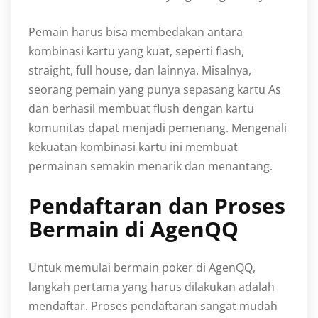
Pemain harus bisa membedakan antara
kombinasi kartu yang kuat, seperti flash,
straight, full house, dan lainnya. Misalnya,
seorang pemain yang punya sepasang kartu As
dan berhasil membuat flush dengan kartu
komunitas dapat menjadi pemenang. Mengenali
kekuatan kombinasi kartu ini membuat
permainan semakin menarik dan menantang.
Pendaftaran dan Proses
Bermain di AgenQQ
Untuk memulai bermain poker di AgenQQ,
langkah pertama yang harus dilakukan adalah
mendaftar. Proses pendaftaran sangat mudah