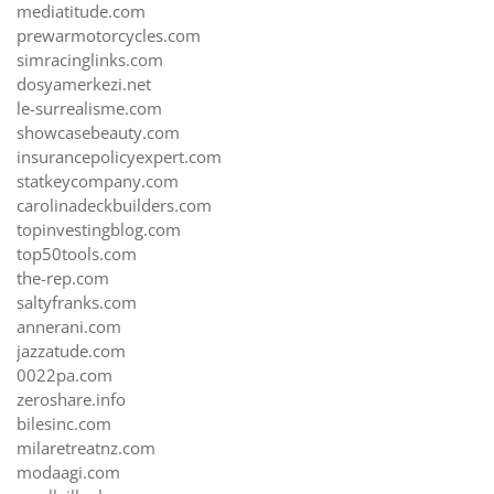
mediatitude.com
prewarmotorcycles.com
simracinglinks.com
dosyamerkezi.net
le-surrealisme.com
showcasebeauty.com
insurancepolicyexpert.com
statkeycompany.com
carolinadeckbuilders.com
topinvestingblog.com
top50tools.com
the-rep.com
saltyfranks.com
annerani.com
jazzatude.com
0022pa.com
zeroshare.info
bilesinc.com
milaretreatnz.com
modaagi.com