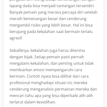
lapang dada bisa menjadi tantangan tersendiri.
Banyak pemain yang merasa percaya diri setelah
meraih kemenangan besar dan cenderung
mengambil risiko yang lebih besar. Hal ini bisa
berujung pada kekalahan saat bermain terlalu
agresif.
Sebaliknya, kekalahan juga harus diterima
dengan bijak. Setiap pemain pasti pernah
mengalami kekalahan, dan penting untuk tidak
membiarkan emosi mempengaruhi cara
bermain. Contoh nyata bisa dilihat dari cara
profesional menghadapi situasi ini; mereka
cenderung menganalisis permainan mereka dan
mencari tahu apa yang bisa diperbaiki alih-alih
terlarut dalam kesedihan.