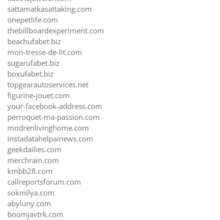
sattamatkasattaking.com
onepetlife.com
thebillboardexperiment.com
beachufabet.biz
mon-tresse-de-lit.com
sugarufabet.biz
boxufabet.biz
topgearautoservices.net
figurine-jouet.com
your-facebook-address.com
perroquet-ma-passion.com
modrenlivinghome.com
instadatahelpainews.com
geekdailies.com
merchrain.com
kmbb28.com
callreportsforum.com
sokmilya.com
abyluny.com
boomjavtrk.com