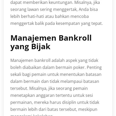
dapat memberikan keuntungan. Misalnya, jika
seorang lawan sering menggertak, Anda bisa
lebih berhati-hati atau bahkan mencoba
menggertak balik pada kesempatan yang tepat.
Manajemen Bankroll
yang Bijak
Manajemen bankroll adalah aspek yang tidak
boleh diabaikan dalam bermain poker. Penting
sekali bagi pemain untuk menentukan batasan
dalam bermain dan tidak melampaui batasan
tersebut. Misalnya, jika seorang pemain
menetapkan anggaran tertentu untuk sesi
permainan, mereka harus disiplin untuk tidak
bermain lebih dari batas tersebut, meskipun