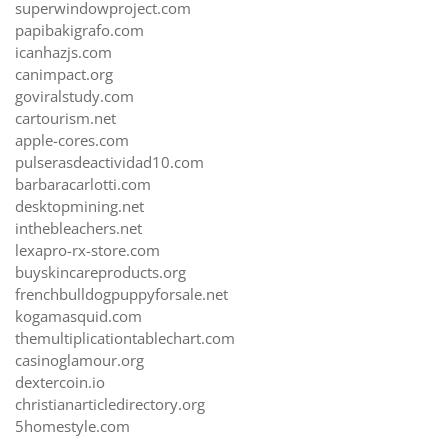
superwindowproject.com
papibakigrafo.com
icanhazjs.com
canimpact.org
goviralstudy.com
cartourism.net
apple-cores.com
pulserasdeactividad10.com
barbaracarlotti.com
desktopmining.net
inthebleachers.net
lexapro-rx-store.com
buyskincareproducts.org
frenchbulldogpuppyforsale.net
kogamasquid.com
themultiplicationtablechart.com
casinoglamour.org
dextercoin.io
christianarticledirectory.org
5homestyle.com