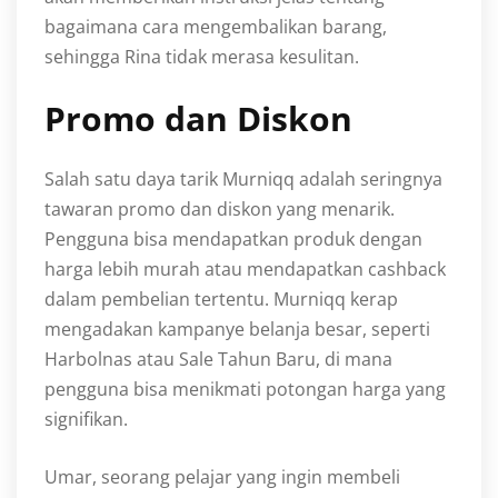
bagaimana cara mengembalikan barang,
sehingga Rina tidak merasa kesulitan.
Promo dan Diskon
Salah satu daya tarik Murniqq adalah seringnya
tawaran promo dan diskon yang menarik.
Pengguna bisa mendapatkan produk dengan
harga lebih murah atau mendapatkan cashback
dalam pembelian tertentu. Murniqq kerap
mengadakan kampanye belanja besar, seperti
Harbolnas atau Sale Tahun Baru, di mana
pengguna bisa menikmati potongan harga yang
signifikan.
Umar, seorang pelajar yang ingin membeli