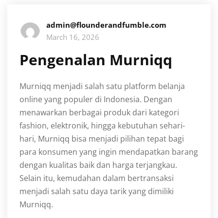
admin@flounderandfumble.com
March 16, 2026
Pengenalan Murniqq
Murniqq menjadi salah satu platform belanja
online yang populer di Indonesia. Dengan
menawarkan berbagai produk dari kategori
fashion, elektronik, hingga kebutuhan sehari-
hari, Murniqq bisa menjadi pilihan tepat bagi
para konsumen yang ingin mendapatkan barang
dengan kualitas baik dan harga terjangkau.
Selain itu, kemudahan dalam bertransaksi
menjadi salah satu daya tarik yang dimiliki
Murniqq.