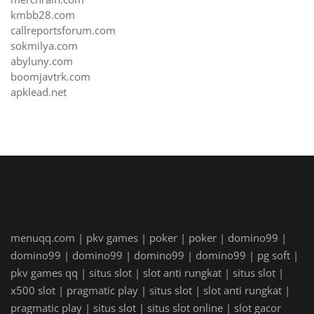
kmbb28.com
callreportsforum.com
sokmilya.com
abyluny.com
boomjavtrk.com
apklead.net
menuqq.com
|
pkv games
|
poker
|
poker
|
domino99
|
domino99
|
domino99
|
domino99
|
domino99
|
pg soft
|
pkv games qq
|
situs slot
|
slot anti rungkat
|
situs slot
|
x500 slot
|
pragmatic play
|
situs slot
|
slot anti rungkat
|
pragmatic play
|
situs slot
|
situs slot online
|
slot gacor