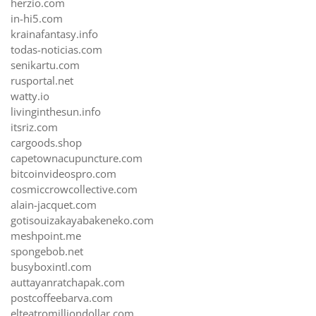
herzio.com
in-hi5.com
krainafantasy.info
todas-noticias.com
senikartu.com
rusportal.net
watty.io
livinginthesun.info
itsriz.com
cargoods.shop
capetownacupuncture.com
bitcoinvideospro.com
cosmiccrowcollective.com
alain-jacquet.com
gotisouizakayabakeneko.com
meshpoint.me
spongebob.net
busyboxintl.com
auttayanratchapak.com
postcoffeebarva.com
elteatromilliondollar.com