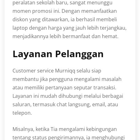
peralatan sekolah baru, sangat menunggu
momen promosi ini. Dengan memanfaatkan
diskon yang ditawarkan, ia berhasil membeli
laptop dengan harga yang jauh lebih terjangkau,
menjadikannya lebih bermanfaat dan hemat.
Layanan Pelanggan
Customer service Murniqq selalu siap
membantu jika pengguna mengalami masalah
atau memiliki pertanyaan seputar transaksi.
Layanan ini mudah dihubungi melalui berbagai
saluran, termasuk chat langsung, email, atau
telepon.
Misalnya, ketika Tia mengalami kebingungan
tentang status pengirimannya, ia menghubungi