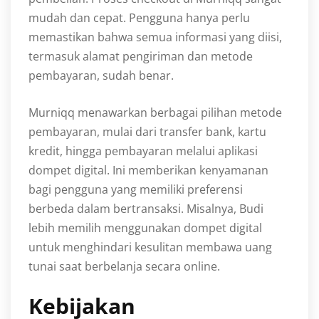
mudah dan cepat. Pengguna hanya perlu
memastikan bahwa semua informasi yang diisi,
termasuk alamat pengiriman dan metode
pembayaran, sudah benar.
Murniqq menawarkan berbagai pilihan metode
pembayaran, mulai dari transfer bank, kartu
kredit, hingga pembayaran melalui aplikasi
dompet digital. Ini memberikan kenyamanan
bagi pengguna yang memiliki preferensi
berbeda dalam bertransaksi. Misalnya, Budi
lebih memilih menggunakan dompet digital
untuk menghindari kesulitan membawa uang
tunai saat berbelanja secara online.
Kebijakan