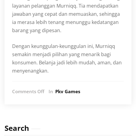
layanan pelanggan Murniqq. Tia mendapatkan
jawaban yang cepat dan memuaskan, sehingga
ia merasa lebih tenang menunggu kedatangan
barang yang dipesan.
Dengan keunggulan-keunggulan ini, Murniqq
semakin menjadi pilihan yang menarik bagi
konsumen. Belanja jadi lebih mudah, aman, dan
menyenangkan.
on
Comments Off
In
Pkv Games
Panduan
Lengkap
Belanja
di
Murniqq
Search