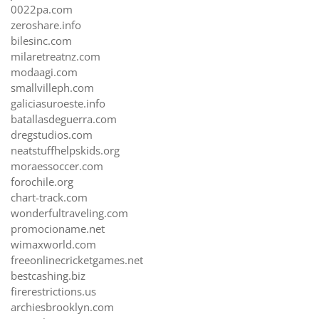
0022pa.com
zeroshare.info
bilesinc.com
milaretreatnz.com
modaagi.com
smallvilleph.com
galiciasuroeste.info
batallasdeguerra.com
dregstudios.com
neatstuffhelpskids.org
moraessoccer.com
forochile.org
chart-track.com
wonderfultraveling.com
promocioname.net
wimaxworld.com
freeonlinecricketgames.net
bestcashing.biz
firerestrictions.us
archiesbrooklyn.com