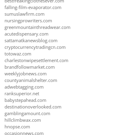
bestfreakingclothesever.com
falling-film-evaporator.com
sumuslawfirm.com
nursingprowriters.com
greenmountainthreadwear.com
acutedispensary.com
sattamatkanewsblog.com
cryptocurrencytradingcn.com
totowaz.com
charlestonwipesettlement.com
brandfollowmarket.com
weeklyjobnews.com
countyanimalshelter.com
adwebtagging.com
ranksuperior.net
babystepahead.com
destinationoverlooked.com
gamblingamount.com
hillclimbwax.com
hnopse.com
occasionnews.com