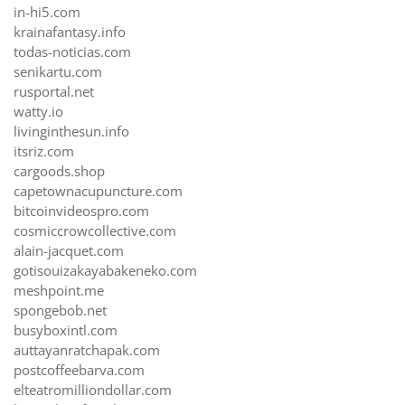
in-hi5.com
krainafantasy.info
todas-noticias.com
senikartu.com
rusportal.net
watty.io
livinginthesun.info
itsriz.com
cargoods.shop
capetownacupuncture.com
bitcoinvideospro.com
cosmiccrowcollective.com
alain-jacquet.com
gotisouizakayabakeneko.com
meshpoint.me
spongebob.net
busyboxintl.com
auttayanratchapak.com
postcoffeebarva.com
elteatromilliondollar.com