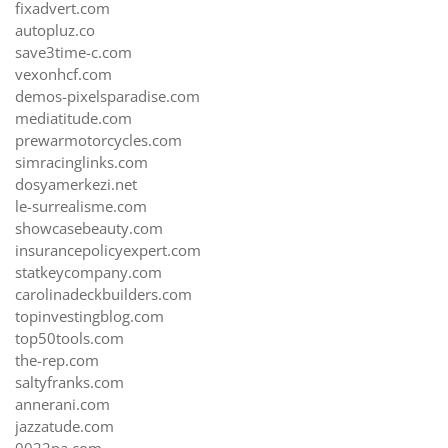
fixadvert.com
autopluz.co
save3time-c.com
vexonhcf.com
demos-pixelsparadise.com
mediatitude.com
prewarmotorcycles.com
simracinglinks.com
dosyamerkezi.net
le-surrealisme.com
showcasebeauty.com
insurancepolicyexpert.com
statkeycompany.com
carolinadeckbuilders.com
topinvestingblog.com
top50tools.com
the-rep.com
saltyfranks.com
annerani.com
jazzatude.com