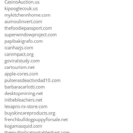
CasinoAuction.us
kipooglecouk.us
mykitchennhome.com
aumoulinvert.com
thefoodiepassport.com
superwindowproject.com
papibakigrafo.com
icanhazjs.com
canimpact.org
goviralstudy.com
cartourism.net
apple-cores.com
pulserasdeactividad10.com
barbaracarlotti.com
desktopmining.net
inthebleachers.net
lexapro-rx-store.com
buyskincareproducts.org
frenchbulldogpuppyforsale.net
kogamasquid.com
themultiplicationtablechart.com