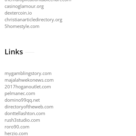
casinoglamour.org
dextercoin.io
christianarticledirectory.org
5homestyle.com
Links
mygamblingstory.com
majalahwekonews.com
2017hoganoutlet.com
pelmanec.com
domino99qq.net
directoryoftheweb.com
donttellashton.com
rush3studio.com
roro90.com
herzio.com