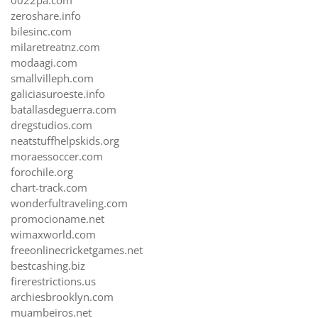
0022pa.com
zeroshare.info
bilesinc.com
milaretreatnz.com
modaagi.com
smallvilleph.com
galiciasuroeste.info
batallasdeguerra.com
dregstudios.com
neatstuffhelpskids.org
moraessoccer.com
forochile.org
chart-track.com
wonderfultraveling.com
promocioname.net
wimaxworld.com
freeonlinecricketgames.net
bestcashing.biz
firerestrictions.us
archiesbrooklyn.com
muambeiros.net