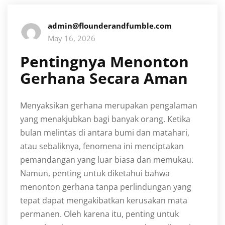
admin@flounderandfumble.com
May 16, 2026
Pentingnya Menonton
Gerhana Secara Aman
Menyaksikan gerhana merupakan pengalaman
yang menakjubkan bagi banyak orang. Ketika
bulan melintas di antara bumi dan matahari,
atau sebaliknya, fenomena ini menciptakan
pemandangan yang luar biasa dan memukau.
Namun, penting untuk diketahui bahwa
menonton gerhana tanpa perlindungan yang
tepat dapat mengakibatkan kerusakan mata
permanen. Oleh karena itu, penting untuk