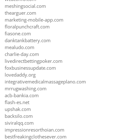
meshingsocial.com
thearguer.com
marketing-mobile-app.com
floralpunchcraft.com
fiasone.com
danktankbattery.com
mealudo.com
charlie-day.com
livedirectbettingpoker.com
foxbusinessupdate.com
lovedaddy.org
integrativemedicalmassageplano.com
mrrugwashing.com
acb-bankia.com
flash-es.net
upshak.com
backsilo.com
siviralqq.com
impressionresorthoian.com
bestfreakingclothesever.com