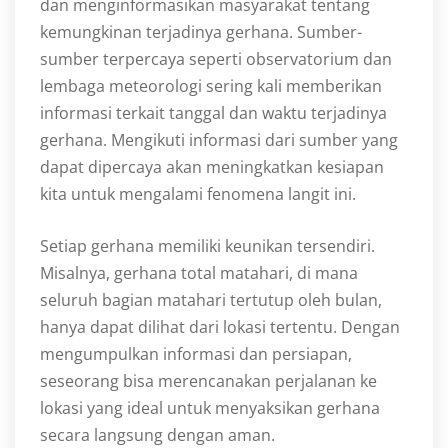
dan menginformasikan masyarakat tentang
kemungkinan terjadinya gerhana. Sumber-
sumber terpercaya seperti observatorium dan
lembaga meteorologi sering kali memberikan
informasi terkait tanggal dan waktu terjadinya
gerhana. Mengikuti informasi dari sumber yang
dapat dipercaya akan meningkatkan kesiapan
kita untuk mengalami fenomena langit ini.
Setiap gerhana memiliki keunikan tersendiri.
Misalnya, gerhana total matahari, di mana
seluruh bagian matahari tertutup oleh bulan,
hanya dapat dilihat dari lokasi tertentu. Dengan
mengumpulkan informasi dan persiapan,
seseorang bisa merencanakan perjalanan ke
lokasi yang ideal untuk menyaksikan gerhana
secara langsung dengan aman.