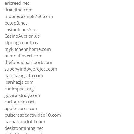
ericreed.net
fluxetine.com
mobilecasino8760.com
betqq3.net
casinoloans5.us
CasinoAuction.us
kipooglecouk.us
mykitchennhome.com
aumoulinvert.com
thefoodiepassport.com
superwindowproject.com
papibakigrafo.com
icanhazjs.com
canimpact.org
goviralstudy.com
cartourism.net
apple-cores.com
pulserasdeactividad10.com
barbaracarlotti.com
desktopmining.net