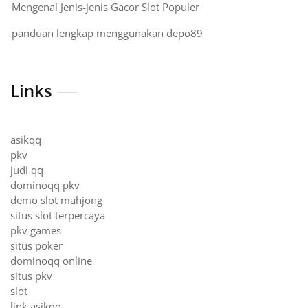
Mengenal Jenis-jenis Gacor Slot Populer
panduan lengkap menggunakan depo89
Links
asikqq
pkv
judi qq
dominoqq pkv
demo slot mahjong
situs slot terpercaya
pkv games
situs poker
dominoqq online
situs pkv
slot
link asikqq