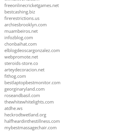
freeonlinecricketgames.net
bestcashing.biz
firerestrictions.us
archiesbrooklyn.com
muambeiros.net
infozblog.com
chonbaihat.com
elblogdeoscargonzalez.com
webpromote.net
steroids-store.co
arteydecoracion.net
fithog.com
bestlaptopbestmonitor.com
georginaryland.com
roseandbasil.com
thewhitewhitelights.com
atdhe.ws
heckrodtwetland.org
halfheardinthestillness.com
mybestmassagechair.com