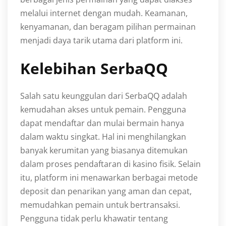
melalui internet dengan mudah. Keamanan,
kenyamanan, dan beragam pilihan permainan
menjadi daya tarik utama dari platform ini.
Kelebihan SerbaQQ
Salah satu keunggulan dari SerbaQQ adalah
kemudahan akses untuk pemain. Pengguna
dapat mendaftar dan mulai bermain hanya
dalam waktu singkat. Hal ini menghilangkan
banyak kerumitan yang biasanya ditemukan
dalam proses pendaftaran di kasino fisik. Selain
itu, platform ini menawarkan berbagai metode
deposit dan penarikan yang aman dan cepat,
memudahkan pemain untuk bertransaksi.
Pengguna tidak perlu khawatir tentang