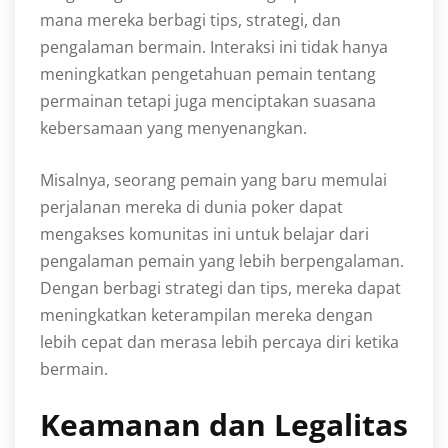
mana mereka berbagi tips, strategi, dan
pengalaman bermain. Interaksi ini tidak hanya
meningkatkan pengetahuan pemain tentang
permainan tetapi juga menciptakan suasana
kebersamaan yang menyenangkan.
Misalnya, seorang pemain yang baru memulai
perjalanan mereka di dunia poker dapat
mengakses komunitas ini untuk belajar dari
pengalaman pemain yang lebih berpengalaman.
Dengan berbagi strategi dan tips, mereka dapat
meningkatkan keterampilan mereka dengan
lebih cepat dan merasa lebih percaya diri ketika
bermain.
Keamanan dan Legalitas