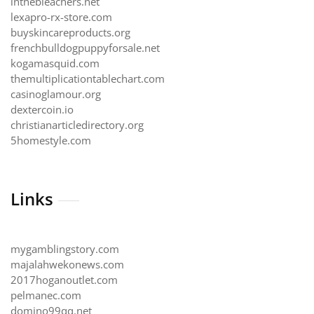
inthebleachers.net
lexapro-rx-store.com
buyskincareproducts.org
frenchbulldogpuppyforsale.net
kogamasquid.com
themultiplicationtablechart.com
casinoglamour.org
dextercoin.io
christianarticledirectory.org
5homestyle.com
Links
mygamblingstory.com
majalahwekonews.com
2017hoganoutlet.com
pelmanec.com
domino99qq.net