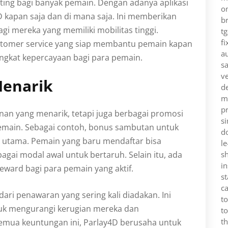
ting bagi banyak pemain. Dengan adanya aplikasi
o
 kapan saja dan di mana saja. Ini memberikan
br
agi mereka yang memiliki mobilitas tinggi.
t
f
stomer service yang siap membantu pemain kapan
a
ngkat kepercayaan bagi para pemain.
s
v
Menarik
d
m
p
an yang menarik, tetapi juga berbagai promosi
s
emain. Sebagai contoh, bonus sambutan untuk
d
k utama. Pemain yang baru mendaftar bisa
l
ai modal awal untuk bertaruh. Selain itu, ada
s
i
eward bagi para pemain yang aktif.
s
c
ari penawaran yang sering kali diadakan. Ini
t
k mengurangi kerugian mereka dan
t
t
mua keuntungan ini, Parlay4D berusaha untuk