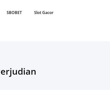
lot Demo
SBOBET
Slot Gacor
mberikan
erjudian