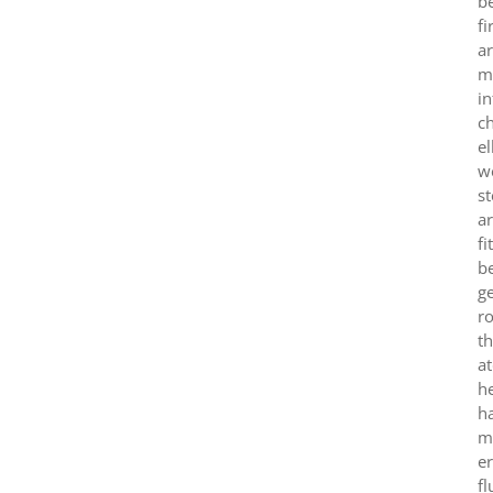
be
fi
a
m
i
c
e
w
st
a
f
b
g
r
t
a
h
h
m
er
f