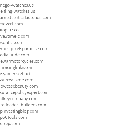
mega--watches.us
eitling-watches.us
garnettcentrallautoads.com
ixadvert.com
utopluz.co
ave3time-c.com
exonhcf.com
emos-pixelsparadise.com
ediatitude.com
rewarmotorcycles.com
imracinglinks.com
osyamerkezi.net
e-surrealisme.com
howcasebeauty.com
nsurancepolicyexpert.com
tatkeycompany.com
arolinadeckbuilders.com
opinvestingblog.com
op50tools.com
he-rep.com