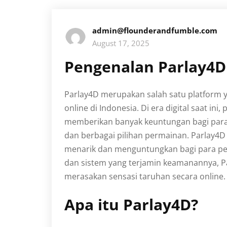
admin@flounderandfumble.com
August 17, 2025
Pengenalan Parlay4D
Parlay4D merupakan salah satu platform 
online di Indonesia. Di era digital saat in
memberikan banyak keuntungan bagi para 
dan berbagai pilihan permainan. Parlay4
menarik dan menguntungkan bagi para pe
dan sistem yang terjamin keamanannya, Pa
merasakan sensasi taruhan secara online.
Apa itu Parlay4D?