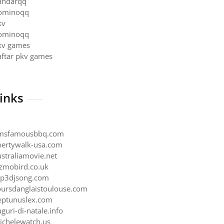
andarqq
ominoqq
kv
ominoqq
kv games
aftar pkv games
inks
imsfamousbbq.com
ibertywalk-usa.com
ustraliamovie.net
izmobird.co.uk
p3djsong.com
oursdanglaistoulouse.com
eptunuslex.com
guri-di-natale.info
ichelewatch.us