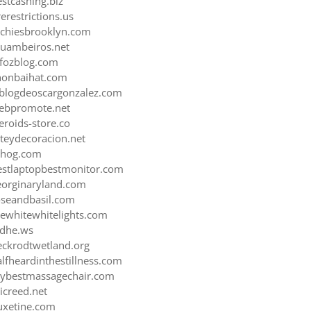
stcashing.biz
rerestrictions.us
rchiesbrooklyn.com
uambeiros.net
nfozblog.com
honbaihat.com
lblogdeoscargonzalez.com
ebpromote.net
eroids-store.co
rteydecoracion.net
ithog.com
estlaptopbestmonitor.com
eorginaryland.com
oseandbasil.com
hewhitewhitelights.com
tdhe.ws
eckrodtwetland.org
alfheardinthestillness.com
ybestmassagechair.com
icreed.net
luxetine.com