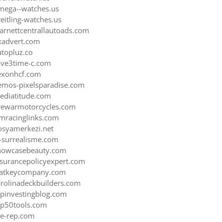
mega--watches.us
eitling-watches.us
garnettcentrallautoads.com
ixadvert.com
utopluz.co
ave3time-c.com
exonhcf.com
emos-pixelsparadise.com
ediatitude.com
rewarmotorcycles.com
imracinglinks.com
osyamerkezi.net
e-surrealisme.com
howcasebeauty.com
nsurancepolicyexpert.com
tatkeycompany.com
arolinadeckbuilders.com
opinvestingblog.com
op50tools.com
he-rep.com