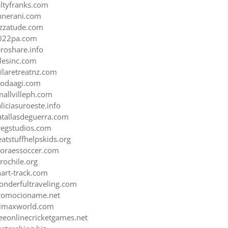
altyfranks.com
nnerani.com
azzatude.com
022pa.com
eroshare.info
ilesinc.com
ilaretreatnz.com
odaagi.com
mallvilleph.com
liciasuroeste.info
atallasdeguerra.com
regstudios.com
atstuffhelpskids.org
oraessoccer.com
rochile.org
hart-track.com
onderfultraveling.com
romocioname.net
imaxworld.com
reeonlinecricketgames.net