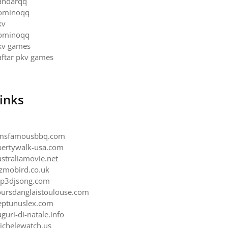
andarqq
ominoqq
kv
ominoqq
kv games
aftar pkv games
inks
imsfamousbbq.com
ibertywalk-usa.com
ustraliamovie.net
izmobird.co.uk
p3djsong.com
oursdanglaistoulouse.com
eptunuslex.com
guri-di-natale.info
ichelewatch.us