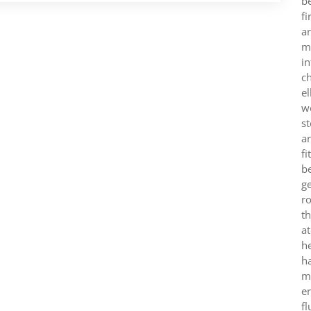
be
fi
a
m
i
c
e
w
st
a
f
b
g
r
t
a
h
h
m
er
f