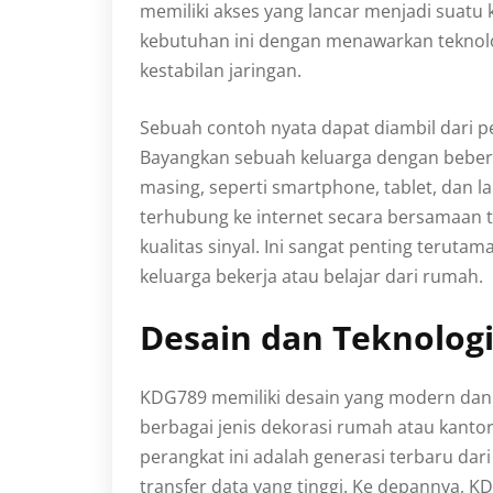
memiliki akses yang lancar menjadi suat
kebutuhan ini dengan menawarkan teknol
kestabilan jaringan.
Sebuah contoh nyata dapat diambil dari
Bayangkan sebuah keluarga dengan beber
masing, seperti smartphone, tablet, dan 
terhubung ke internet secara bersamaan
kualitas sinyal. Ini sangat penting terut
keluarga bekerja atau belajar dari rumah.
Desain dan Teknologi
KDG789 memiliki desain yang modern dan 
berbagai jenis dekorasi rumah atau kantor
perangkat ini adalah generasi terbaru dar
transfer data yang tinggi. Ke depannya, 