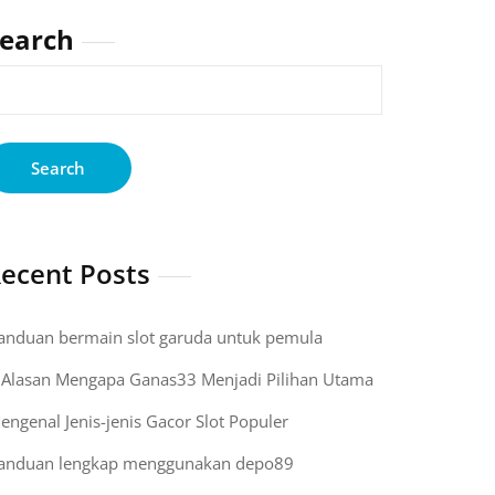
earch
Search
ecent Posts
anduan bermain slot garuda untuk pemula
 Alasan Mengapa Ganas33 Menjadi Pilihan Utama
engenal Jenis-jenis Gacor Slot Populer
anduan lengkap menggunakan depo89