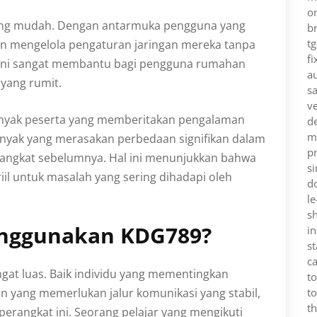
o
yang mudah. Dengan antarmuka pengguna yang
br
t
dan mengelola pengaturan jaringan mereka tanpa
f
gi. Ini sangat membantu bagi pengguna rumahan
a
 yang rumit.
s
v
banyak peserta yang memberitakan pengalaman
d
m
yak yang merasakan perbedaan signifikan dalam
p
rangkat sebelumnya. Hal ini menunjukkan bahwa
s
l untuk masalah yang sering dihadapi oleh
d
l
s
enggunakan KDG789?
i
s
c
at luas. Baik individu yang mementingkan
t
an yang memerlukan jalur komunikasi yang stabil,
t
t
rangkat ini. Seorang pelajar yang mengikuti