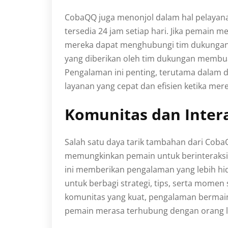
CobaQQ juga menonjol dalam hal pelayana
tersedia 24 jam setiap hari. Jika pemain 
mereka dapat menghubungi tim dukungan 
yang diberikan oleh tim dukungan membua
Pengalaman ini penting, terutama dalam
layanan yang cepat dan efisien ketika m
Komunitas dan Intera
Salah satu daya tarik tambahan dari CobaQ
memungkinkan pemain untuk berinteraksi sat
ini memberikan pengalaman yang lebih h
untuk berbagi strategi, tips, serta mome
komunitas yang kuat, pengalaman berma
pemain merasa terhubung dengan orang la