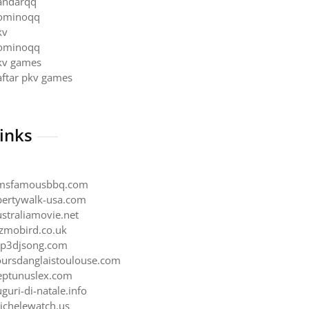
andarqq
ominoqq
kv
ominoqq
kv games
aftar pkv games
inks
imsfamousbbq.com
ibertywalk-usa.com
ustraliamovie.net
izmobird.co.uk
p3djsong.com
oursdanglaistoulouse.com
eptunuslex.com
guri-di-natale.info
ichelewatch.us