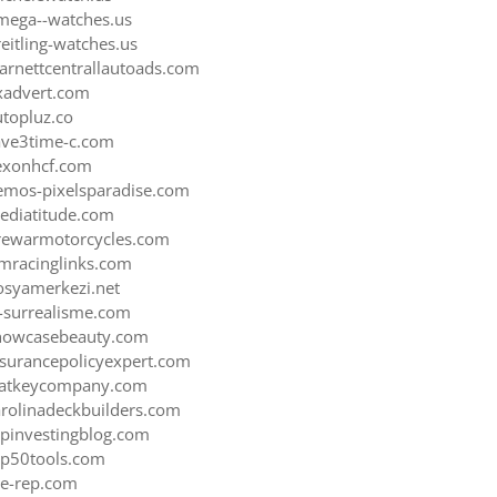
mega--watches.us
eitling-watches.us
garnettcentrallautoads.com
ixadvert.com
utopluz.co
ave3time-c.com
exonhcf.com
emos-pixelsparadise.com
ediatitude.com
rewarmotorcycles.com
imracinglinks.com
osyamerkezi.net
e-surrealisme.com
howcasebeauty.com
nsurancepolicyexpert.com
tatkeycompany.com
arolinadeckbuilders.com
opinvestingblog.com
op50tools.com
he-rep.com