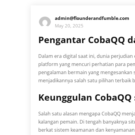
admin@flounderandfumble.com
May 20, 2025
Pengantar CobaQQ da
Dalam era digital saat ini, dunia perjudia
platform yang mencuri perhatian para 
pengalaman bermain yang mengesankan se
menjadikannya salah satu pilihan terbaik b
Keunggulan CobaQQ s
Salah satu alasan mengapa CobaQQ menjad
kalangan pemain. Di tengah banyaknya sit
berkat sistem keamanan dan kenyamanan y