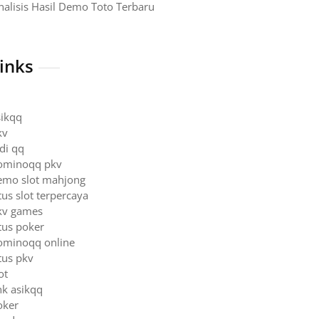
nalisis Hasil Demo Toto Terbaru
inks
sikqq
kv
di qq
ominoqq pkv
emo slot mahjong
tus slot terpercaya
kv games
tus poker
ominoqq online
tus pkv
ot
nk asikqq
oker