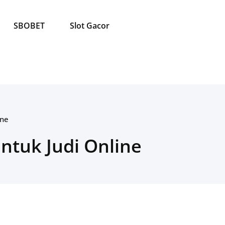
lot Demo
SBOBET
Slot Gacor
mberikan
ine
ntuk Judi Online