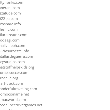
altyfranks.com
nnerani.com
azzatude.com
022pa.com
eroshare.info
ilesinc.com
ilaretreatnz.com
odaagi.com
mallvilleph.com
liciasuroeste.info
atallasdeguerra.com
regstudios.com
atstuffhelpskids.org
oraessoccer.com
rochile.org
hart-track.com
onderfultraveling.com
romocioname.net
imaxworld.com
reeonlinecricketgames.net