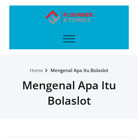
Skip
to
content
Situs Slot Online Terbaik
Toggle navigation
dengan Deposit Pulsa dan
Slot Demo
Dapatkan Deposit pulsa
Home
Mengenal Apa Itu Bolaslot
dan latih strategi Anda
Mengenal Apa Itu
dengan slot demo di situs
slot online terbaik yang
Bolaslot
memberikan pengalaman
bermain optimal.