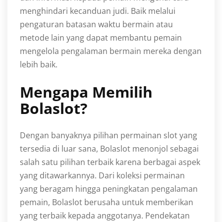
menghindari kecanduan judi. Baik melalui
pengaturan batasan waktu bermain atau
metode lain yang dapat membantu pemain
mengelola pengalaman bermain mereka dengan
lebih baik.
Mengapa Memilih
Bolaslot?
Dengan banyaknya pilihan permainan slot yang
tersedia di luar sana, Bolaslot menonjol sebagai
salah satu pilihan terbaik karena berbagai aspek
yang ditawarkannya. Dari koleksi permainan
yang beragam hingga peningkatan pengalaman
pemain, Bolaslot berusaha untuk memberikan
yang terbaik kepada anggotanya. Pendekatan