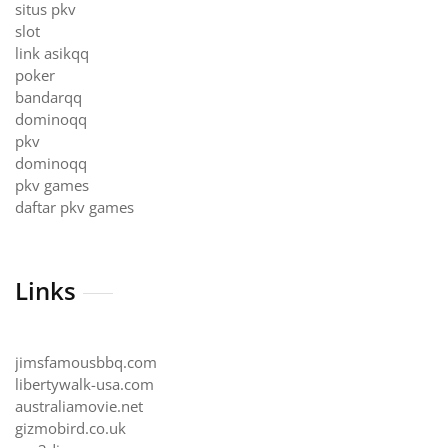
situs pkv
slot
link asikqq
poker
bandarqq
dominoqq
pkv
dominoqq
pkv games
daftar pkv games
Links
jimsfamousbbq.com
libertywalk-usa.com
australiamovie.net
gizmobird.co.uk