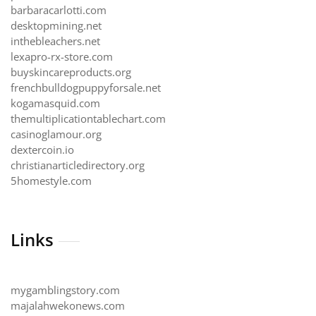
barbaracarlotti.com
desktopmining.net
inthebleachers.net
lexapro-rx-store.com
buyskincareproducts.org
frenchbulldogpuppyforsale.net
kogamasquid.com
themultiplicationtablechart.com
casinoglamour.org
dextercoin.io
christianarticledirectory.org
5homestyle.com
Links
mygamblingstory.com
majalahwekonews.com