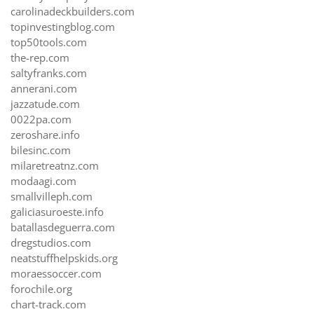
carolinadeckbuilders.com
topinvestingblog.com
top50tools.com
the-rep.com
saltyfranks.com
annerani.com
jazzatude.com
0022pa.com
zeroshare.info
bilesinc.com
milaretreatnz.com
modaagi.com
smallvilleph.com
galiciasuroeste.info
batallasdeguerra.com
dregstudios.com
neatstuffhelpskids.org
moraessoccer.com
forochile.org
chart-track.com