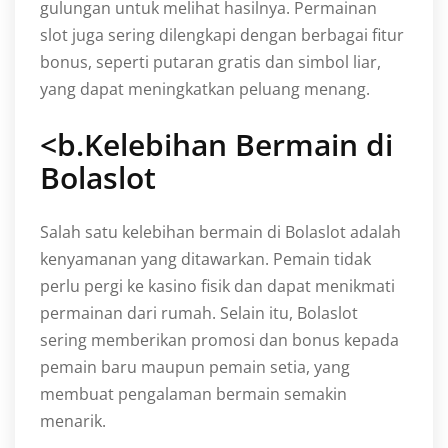
gulungan untuk melihat hasilnya. Permainan
slot juga sering dilengkapi dengan berbagai fitur
bonus, seperti putaran gratis dan simbol liar,
yang dapat meningkatkan peluang menang.
<b.Kelebihan Bermain di
Bolaslot
Salah satu kelebihan bermain di Bolaslot adalah
kenyamanan yang ditawarkan. Pemain tidak
perlu pergi ke kasino fisik dan dapat menikmati
permainan dari rumah. Selain itu, Bolaslot
sering memberikan promosi dan bonus kepada
pemain baru maupun pemain setia, yang
membuat pengalaman bermain semakin
menarik.