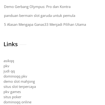
Demo Gerbang Olympus: Pro dan Kontra
panduan bermain slot garuda untuk pemula
5 Alasan Mengapa Ganas33 Menjadi Pilihan Utama
Links
asikqq
pkv
judi qq
dominoqq pkv
demo slot mahjong
situs slot terpercaya
pkv games
situs poker
dominoqq online