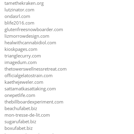
tamethekraken.org
lutzinator.com
ondasrl.com
blife2016.com
glutenfreesnowboarder.com
lizmorrowdesign.com
healwithcannabidiol.com
kioskpages.com
trianglecurry.com
imagedum.com
thetowerswellnessretreat.com
officialgelatostrain.com
kaethejeweler.com
sattamatkasattaking.com
onepetlife.com
thebillboardexperiment.com
beachufabet.biz
mon-tresse-de-lit.com
sugarufabet.biz
boxufabet.biz