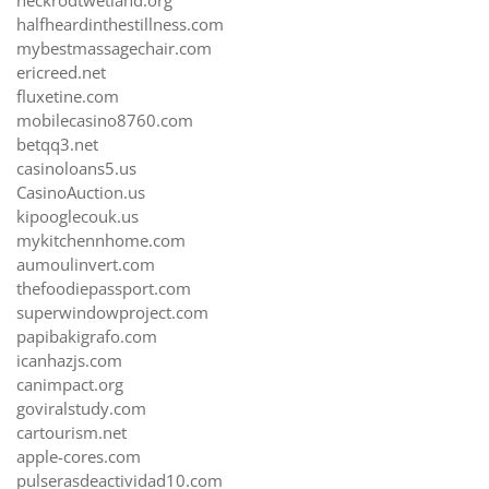
heckrodtwetland.org
halfheardinthestillness.com
mybestmassagechair.com
ericreed.net
fluxetine.com
mobilecasino8760.com
betqq3.net
casinoloans5.us
CasinoAuction.us
kipooglecouk.us
mykitchennhome.com
aumoulinvert.com
thefoodiepassport.com
superwindowproject.com
papibakigrafo.com
icanhazjs.com
canimpact.org
goviralstudy.com
cartourism.net
apple-cores.com
pulserasdeactividad10.com