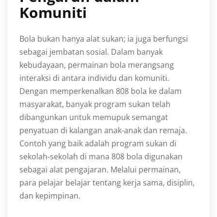
Komuniti
Bola bukan hanya alat sukan; ia juga berfungsi
sebagai jembatan sosial. Dalam banyak
kebudayaan, permainan bola merangsang
interaksi di antara individu dan komuniti.
Dengan memperkenalkan 808 bola ke dalam
masyarakat, banyak program sukan telah
dibangunkan untuk memupuk semangat
penyatuan di kalangan anak-anak dan remaja.
Contoh yang baik adalah program sukan di
sekolah-sekolah di mana 808 bola digunakan
sebagai alat pengajaran. Melalui permainan,
para pelajar belajar tentang kerja sama, disiplin,
dan kepimpinan.