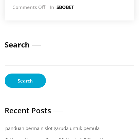
on
Comments Off
In
SBOBET
Mengenal
808
Bola
dalam
Dunia
Search
Sukan
Search
Recent Posts
panduan bermain slot garuda untuk pemula