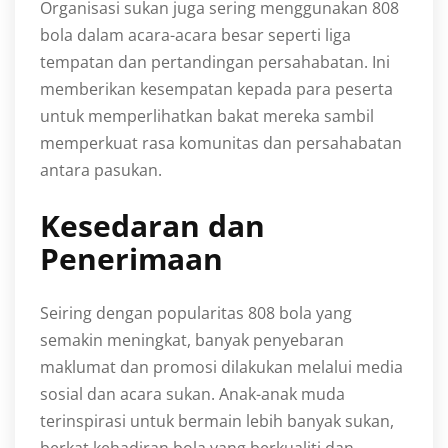
Organisasi sukan juga sering menggunakan 808
bola dalam acara-acara besar seperti liga
tempatan dan pertandingan persahabatan. Ini
memberikan kesempatan kepada para peserta
untuk memperlihatkan bakat mereka sambil
memperkuat rasa komunitas dan persahabatan
antara pasukan.
Kesedaran dan
Penerimaan
Seiring dengan popularitas 808 bola yang
semakin meningkat, banyak penyebaran
maklumat dan promosi dilakukan melalui media
sosial dan acara sukan. Anak-anak muda
terinspirasi untuk bermain lebih banyak sukan,