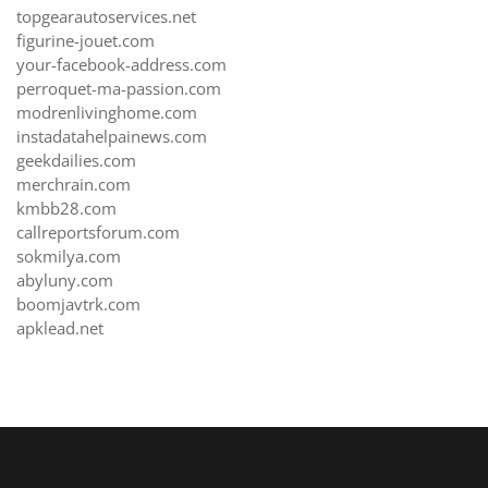
topgearautoservices.net
figurine-jouet.com
your-facebook-address.com
perroquet-ma-passion.com
modrenlivinghome.com
instadatahelpainews.com
geekdailies.com
merchrain.com
kmbb28.com
callreportsforum.com
sokmilya.com
abyluny.com
boomjavtrk.com
apklead.net