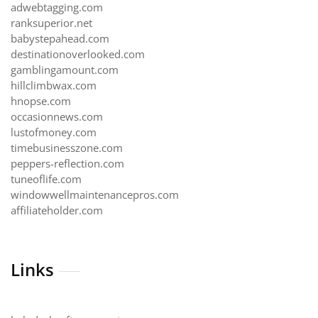
adwebtagging.com
ranksuperior.net
babystepahead.com
destinationoverlooked.com
gamblingamount.com
hillclimbwax.com
hnopse.com
occasionnews.com
lustofmoney.com
timebusinesszone.com
peppers-reflection.com
tuneoflife.com
windowwellmaintenancepros.com
affiliateholder.com
Links