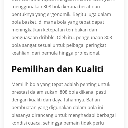
menggunakan 808 bola kerana berat dan
bentuknya yang ergonomik. Begitu juga dalam
bola basket, di mana bola yang tepat dapat
meningkatkan ketepatan tembakan dan
penguasaan dribble. Oleh itu, penggunaan 808
bola sangat sesuai untuk pelbagai peringkat
keahlian, dari pemula hingga profesional.
Pemilihan dan Kualiti
Memilih bola yang tepat adalah penting untuk
prestasi dalam sukan. 808 bola dikenal pasti
dengan kualiti dan daya tahannya. Bahan
pembuatan yang digunakan dalam bola ini
biasanya dirancang untuk menghadapi berbagai
kondisi cuaca, sehingga pemain tidak perlu