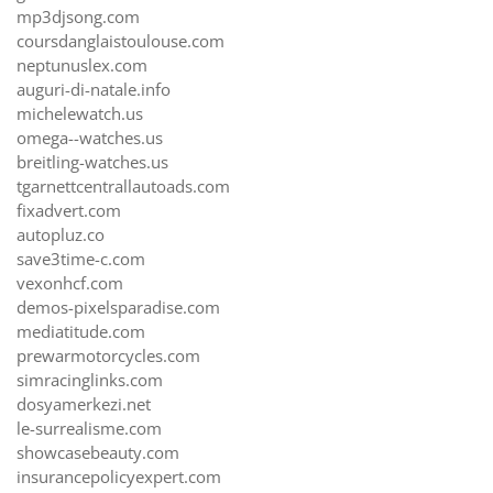
mp3djsong.com
coursdanglaistoulouse.com
neptunuslex.com
auguri-di-natale.info
michelewatch.us
omega--watches.us
breitling-watches.us
tgarnettcentrallautoads.com
fixadvert.com
autopluz.co
save3time-c.com
vexonhcf.com
demos-pixelsparadise.com
mediatitude.com
prewarmotorcycles.com
simracinglinks.com
dosyamerkezi.net
le-surrealisme.com
showcasebeauty.com
insurancepolicyexpert.com