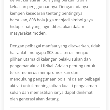
berkat kehadiran bola yang berkualiti dan
keluasan penggunaannya. Dengan adanya
kempen kesedaran tentang pentingnya
bersukan, 808 bola juga menjadi simbol gaya
hidup sihat yang ingin diterapkan dalam
masyarakat moden.
Dengan pelbagai manfaat yang ditawarkan, tidak
hairanlah mengapa 808 bola terus menjadi
pilihan utama di kalangan pelaku sukan dan
pengemar aktiviti fizikal. Adalah penting untuk
terus menerus mempromosikan dan
mendukung penggunaan bola ini dalam pelbagai
aktiviti untuk meningkatkan kualiti pengalaman
sukan dan memastikan ianya dapat dinikmati
oleh generasi akan datang.