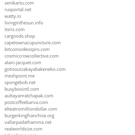
senikartu.com
rusportal.net
watty.io
livinginthesun.info
itsriz.com
cargoods.shop
capetownacupuncture.com
bitcoinvideospro.com
cosmiccrowcollective.com
alain-jacquet.com
gotisouizakayabakeneko.com
meshpoint.me
spongebob.net
busyboxintl.com
auttayanratchapak.com
postcoffeebarva.com
elteatromilliondollar.com
burgerkingfranchise.org
vallarpadathamma.net
realworldsize.com