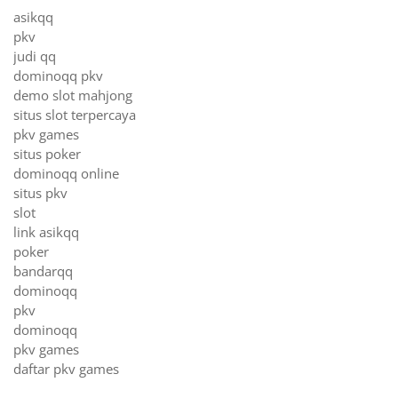
asikqq
pkv
judi qq
dominoqq pkv
demo slot mahjong
situs slot terpercaya
pkv games
situs poker
dominoqq online
situs pkv
slot
link asikqq
poker
bandarqq
dominoqq
pkv
dominoqq
pkv games
daftar pkv games