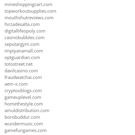
mineshoppingcart.com
topworkoutsupplies.com
mouthshutreviews.com
hirzadesalta.com
digitallifeopoly.com
casinobubbles.com
seputargym.com
impiyanamall.com
optguardian.com
totostreet.net
davilcasino.com
fraudwatchai.com
aem-x.com
cryptooblogs.com
gameuplevel.com
homethestyle.com
amuldistribution.com
borobuddur.com
wundermusic.com
gamefungames.com