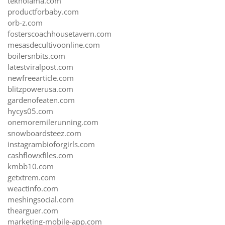
teknolama.com
productforbaby.com
orb-z.com
fosterscoachhousetavern.com
mesasdecultivoonline.com
boilersnbits.com
latestviralpost.com
newfreearticle.com
blitzpowerusa.com
gardenofeaten.com
hycys05.com
onemoremilerunning.com
snowboardsteez.com
instagrambioforgirls.com
cashflowxfiles.com
kmbb10.com
getxtrem.com
weactinfo.com
meshingsocial.com
thearguer.com
marketing-mobile-app.com