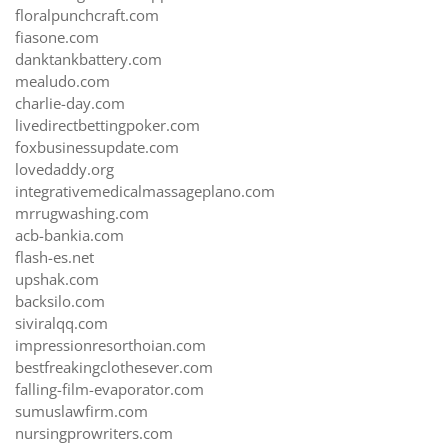
floralpunchcraft.com
fiasone.com
danktankbattery.com
mealudo.com
charlie-day.com
livedirectbettingpoker.com
foxbusinessupdate.com
lovedaddy.org
integrativemedicalmassageplano.com
mrrugwashing.com
acb-bankia.com
flash-es.net
upshak.com
backsilo.com
siviralqq.com
impressionresorthoian.com
bestfreakingclothesever.com
falling-film-evaporator.com
sumuslawfirm.com
nursingprowriters.com