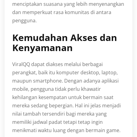
menciptakan suasana yang lebih menyenangkan
dan memperkuat rasa komunitas di antara
pengguna.
Kemudahan Akses dan
Kenyamanan
ViralQQ dapat diakses melalui berbagai
perangkat, baik itu komputer desktop, laptop,
maupun smartphone. Dengan adanya aplikasi
mobile, pengguna tidak perlu khawatir
kehilangan kesempatan untuk bermain saat
mereka sedang bepergian. Hal ini jelas menjadi
nilai tambah tersendiri bagi mereka yang
memiliki jadwal padat tetapi tetap ingin
menikmati waktu luang dengan bermain game.