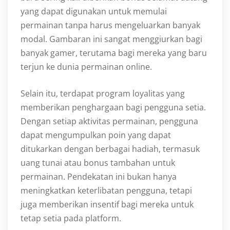
yang dapat digunakan untuk memulai
permainan tanpa harus mengeluarkan banyak
modal. Gambaran ini sangat menggiurkan bagi
banyak gamer, terutama bagi mereka yang baru
terjun ke dunia permainan online.
Selain itu, terdapat program loyalitas yang
memberikan penghargaan bagi pengguna setia.
Dengan setiap aktivitas permainan, pengguna
dapat mengumpulkan poin yang dapat
ditukarkan dengan berbagai hadiah, termasuk
uang tunai atau bonus tambahan untuk
permainan. Pendekatan ini bukan hanya
meningkatkan keterlibatan pengguna, tetapi
juga memberikan insentif bagi mereka untuk
tetap setia pada platform.