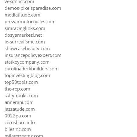
vexonhcf.com
demos-pixelsparadise.com
mediatitude.com
prewarmotorcycles.com
simracinglinks.com
dosyamerkezi.net
le-surrealisme.com
showcasebeauty.com
insurancepolicyexpert.com
statkeycompany.com
carolinadeckbuilders.com
topinvestingblog.com
top50tools.com
the-rep.com
saltyfranks.com
annerani.com
jazzatude.com
0022pa.com
zeroshare.info
bilesinc.com
milaretreatnz.com