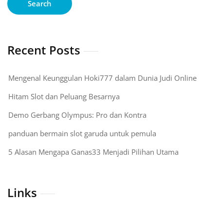
Search
Recent Posts
Mengenal Keunggulan Hoki777 dalam Dunia Judi Online
Hitam Slot dan Peluang Besarnya
Demo Gerbang Olympus: Pro dan Kontra
panduan bermain slot garuda untuk pemula
5 Alasan Mengapa Ganas33 Menjadi Pilihan Utama
Links