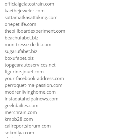
officialgelatostrain.com
kaethejeweler.com
sattamatkasattaking.com
onepetlife.com
thebillboardexperiment.com
beachufabet.biz
mon-tresse-de-lit.com
sugarufabet.biz
boxufabet.biz
topgearautoservices.net
figurine-jouet.com
your-facebook-address.com
perroquet-ma-passion.com
modrenlivinghome.com
instadatahelpainews.com
geekdailies.com
merchrain.com
kmbb28.com
callreportsforum.com
sokmilya.com