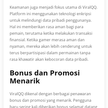
Keamanan juga menjadi fokus utama di ViralQQ.
Platform ini menggunakan teknologi enkripsi
untuk melindungi data pribadi penggunanya.
Hal ini memberikan rasa aman bagi para
pemain, terutama ketika melakukan transaksi
finansial. Ketika gamer merasa aman dan
nyaman, mereka akan lebih cenderung untuk
terus berpartisipasi dalam permainan tanpa
rasa khawatir akan kebocoran data pribadi.
Bonus dan Promosi
Menarik
ViralQQ dikenal dengan berbagai penawaran
bonus dan promosi yang menarik. Pengguna
baru sering kali diberikan bonus selamat datang