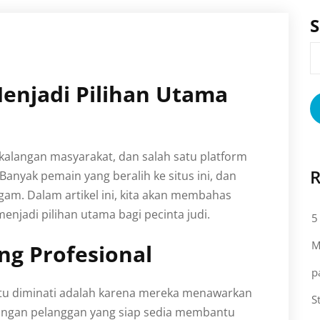
S
njadi Pilihan Utama
 kalangan masyarakat, dan salah satu platform
R
anyak pemain yang beralih ke situs ini, dan
agam. Dalam artikel ini, kita akan membahas
njadi pilihan utama bagi pecinta judi.
5
M
ng Profesional
p
tu diminati adalah karena mereka menawarkan
S
kungan pelanggan yang siap sedia membantu