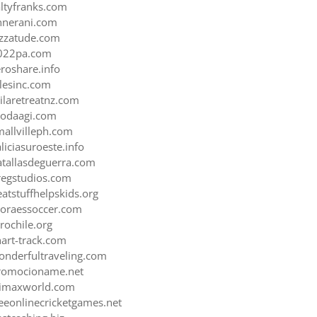
altyfranks.com
nnerani.com
azzatude.com
022pa.com
eroshare.info
ilesinc.com
ilaretreatnz.com
odaagi.com
mallvilleph.com
liciasuroeste.info
atallasdeguerra.com
regstudios.com
atstuffhelpskids.org
oraessoccer.com
rochile.org
hart-track.com
onderfultraveling.com
romocioname.net
imaxworld.com
reeonlinecricketgames.net