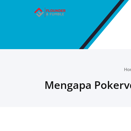
Skip
Situs Slot Online Terb
to
content
Dapatkan Deposit pulsa dan latih strategi 
pengalaman bermain optimal.
Ho
Mengapa Pokervq