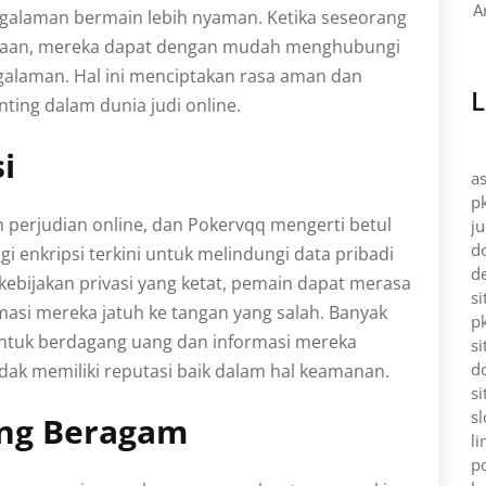
A
ngalaman bermain lebih nyaman. Ketika seseorang
nyaan, mereka dapat dengan mudah menghubungi
alaman. Hal ini menciptakan rasa aman dan
L
ting dalam dunia judi online.
i
a
p
perjudian online, dan Pokervqq mengerti betul
ju
d
i enkripsi terkini untuk melindungi data pribadi
d
ebijakan privasi yang ketat, pemain dapat merasa
si
masi mereka jatuh ke tangan yang salah. Banyak
p
ntuk berdagang uang dan informasi mereka
si
d
dak memiliki reputasi baik dalam hal keamanan.
si
sl
ang Beragam
li
p