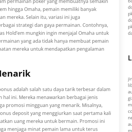
b
cam permainan poker yang membuatnya semakin
d
ld’em hingga Omaha, pemain memiliki banyak
p
 mereka. Selain itu, variasi ini juga
d
agai strategi dan gaya permainan. Contohnya,
p
as Hold’em mungkin ingin menjajal Omaha untuk
d
ermainan yang ada tidak hanya membuat pemain
empatan mereka untuk mendapatkan pengalaman
L
Menarik
j
l
onus adalah salah satu daya tarik terbesar dalam
a
am hal ini. Mereka menawarkan berbagai jenis
g
m
gga promosi mingguan yang menarik. Misalnya,
c
nus deposit yang menggiurkan saat pertama kali
n
katkan uang mereka untuk bermain. Promosi ini
au
juga menjaga minat pemain lama untuk terus
m