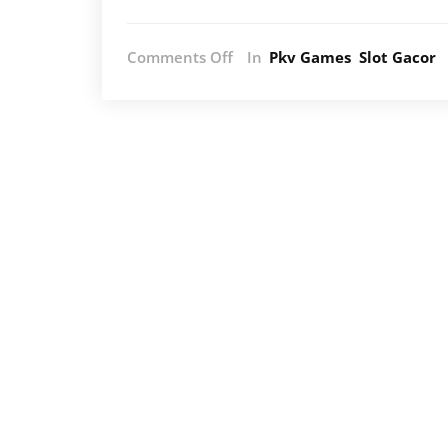
on
Comments Off
In
Pkv Games
Slot Gacor
Mengapa
Pokervqq
Menjadi
Pilihan
Utama
Para
Pecinta
Judi