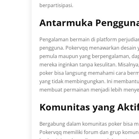
berpartisipasi.
Antarmuka Penggun
Pengalaman bermain di platform perjudia
pengguna. Pokervqq menawarkan desain yan
pemula maupun yang berpengalaman, da
mereka inginkan tanpa kesulitan. Misalny
poker bisa langsung memahami cara berma
yang tidak membingungkan. Ini membant
membuat permainan menjadi lebih menye
Komunitas yang Akti
Bergabung dalam komunitas poker bisa 
Pokervqq memiliki forum dan grup komuni