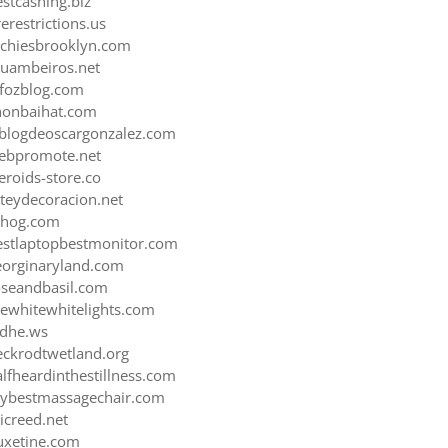
stcashing.biz
rerestrictions.us
rchiesbrooklyn.com
uambeiros.net
nfozblog.com
honbaihat.com
lblogdeoscargonzalez.com
ebpromote.net
eroids-store.co
rteydecoracion.net
ithog.com
estlaptopbestmonitor.com
eorginaryland.com
oseandbasil.com
hewhitewhitelights.com
tdhe.ws
eckrodtwetland.org
alfheardinthestillness.com
ybestmassagechair.com
icreed.net
luxetine.com