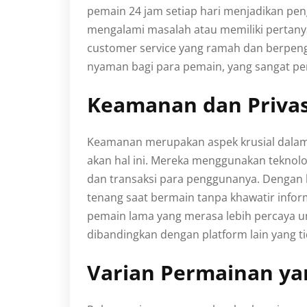
pemain 24 jam setiap hari menjadikan pe
mengalami masalah atau memiliki perta
customer service yang ramah dan berpeng
nyaman bagi para pemain, yang sangat pen
Keamanan dan Privas
Keamanan merupakan aspek krusial dalam 
akan hal ini. Mereka menggunakan teknolog
dan transaksi para penggunanya. Dengan k
tenang saat bermain tanpa khawatir infor
pemain lama yang merasa lebih percaya u
dibandingkan dengan platform lain yang ti
Varian Permainan y