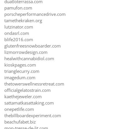
duatloterrassa.com
pamufon.com
porscheperformancedrive.com
tamethekraken.org
lutzinator.com
ondasrl.com
blife2016.com
glutenfreesnowboarder.com
lizmorrowdesign.com
healwithcannabidiol.com
kioskpages.com
trianglecurry.com
imagedum.com
thetowerswellnessretreat.com
officialgelatostrain.com
kaethejeweler.com
sattamatkasattaking.com
onepetlife.com
thebillboardexperiment.com
beachufabet.biz
mon-tresse-de-lit.com