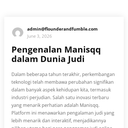
admin@flounderandfumble.com
June 3, 2026
Pengenalan Manisqq
dalam Dunia Judi
Dalam beberapa tahun terakhir, perkembangan
teknologi telah membawa perubahan signifikan
dalam banyak aspek kehidupan kita, termasuk
industri perjudian. Salah satu inovasi terbaru
yang menarik perhatian adalah Manisqq.
Platform ini menawarkan pengalaman judi yang
lebih menarik dan interaktif, menjadikannya