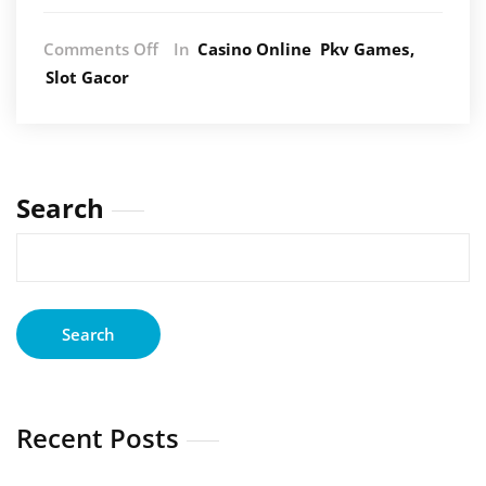
on
Comments Off
In
Casino Online
Pkv Games
Manisqq:
Slot Gacor
Inovasi
Terbaru
dalam
Dunia
Judi
Search
Search
Recent Posts