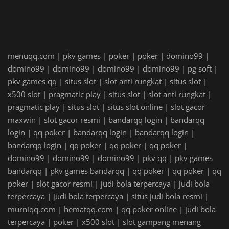
menuqq.com
|
pkv games
|
poker
|
poker
|
domino99
|
domino99
|
domino99
|
domino99
|
domino99
|
pg soft
|
pkv games qq
|
situs slot
|
slot anti rungkat
|
situs slot
|
x500 slot
|
pragmatic play
|
situs slot
|
slot anti rungkat
|
pragmatic play
|
situs slot
|
situs slot online
|
slot gacor
maxwin
|
slot gacor resmi
|
bandarqq login
|
bandarqq
login
|
qq poker
|
bandarqq login
|
bandarqq login
|
bandarqq login
|
qq poker
|
qq poker
|
qq poker
|
domino99
|
domino99
|
domino99
|
pkv qq
|
pkv games
bandarqq
|
pkv games bandarqq
|
qq poker
|
qq poker
|
qq
poker
|
slot gacor resmi
|
judi bola terpercaya
|
judi bola
terpercaya
|
judi bola terpercaya
|
situs judi bola resmi
|
murniqq.com
|
hematqq.com
|
qq poker online
|
judi bola
terpercaya
|
poker
|
x500 slot
|
slot gampang menang