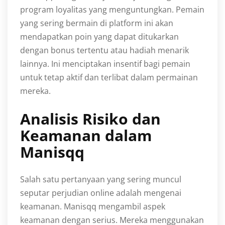
program loyalitas yang menguntungkan. Pemain
yang sering bermain di platform ini akan
mendapatkan poin yang dapat ditukarkan
dengan bonus tertentu atau hadiah menarik
lainnya. Ini menciptakan insentif bagi pemain
untuk tetap aktif dan terlibat dalam permainan
mereka.
Analisis Risiko dan
Keamanan dalam
Manisqq
Salah satu pertanyaan yang sering muncul
seputar perjudian online adalah mengenai
keamanan. Manisqq mengambil aspek
keamanan dengan serius. Mereka menggunakan