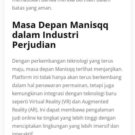
batas yang aman.
Masa Depan Manisqq
dalam Industri
Perjudian
Dengan perkembangan teknologi yang terus
maju, masa depan Manisqq terlihat menjanjikan.
Platform ini tidak hanya akan terus berkembang
dalam hal penawaran permainan, tetapi juga
kemungkinan integrasi dengan teknologi baru
seperti Virtual Reality (VR) dan Augmented
Reality (AR). Ini dapat membawa pengalaman
judi online ke tingkat yang lebih tinggi dengan
menciptakan lingkungan yang lebih imersif dan
interaktif.