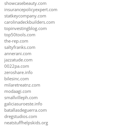
showcasebeauty.com
insurancepolicyexpert.com
statkeycompany.com
carolinadeckbuilders.com
topinvestingblog.com
top50tools.com
the-rep.com
saltyfranks.com
annerani.com
jazzatude.com
0022pa.com
zeroshare.info
bilesinc.com
milaretreatnz.com
modaagi.com
smallvilleph.com
galiciasuroeste.info
batallasdeguerra.com
dregstudios.com
neatstuffhelpskids.org