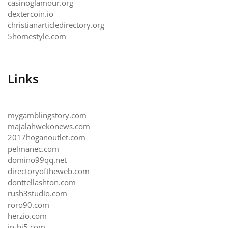
casinoglamour.org
dextercoin.io
christianarticledirectory.org
5homestyle.com
Links
mygamblingstory.com
majalahwekonews.com
2017hoganoutlet.com
pelmanec.com
domino99qq.net
directoryoftheweb.com
donttellashton.com
rush3studio.com
roro90.com
herzio.com
in-hi5.com