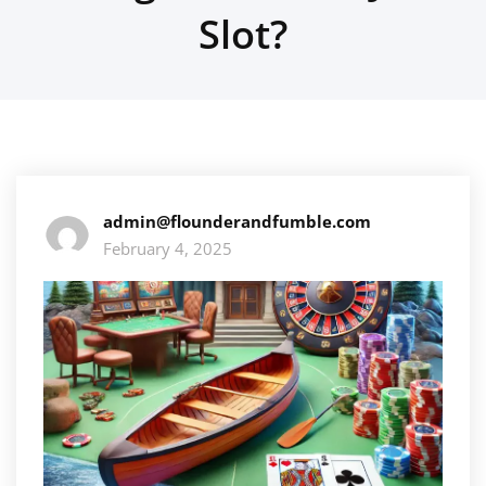
Slot?
admin@flounderandfumble.com
February 4, 2025