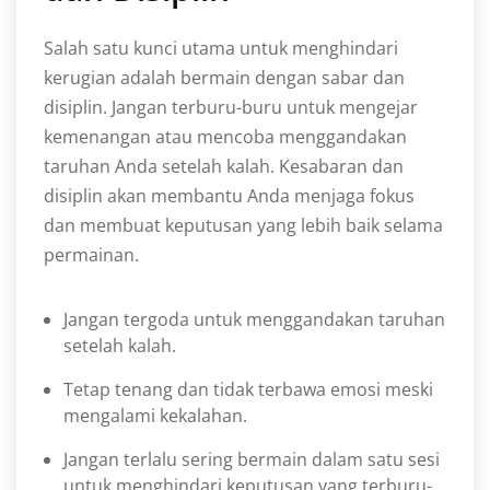
Salah satu kunci utama untuk menghindari
kerugian adalah bermain dengan sabar dan
disiplin. Jangan terburu-buru untuk mengejar
kemenangan atau mencoba menggandakan
taruhan Anda setelah kalah. Kesabaran dan
disiplin akan membantu Anda menjaga fokus
dan membuat keputusan yang lebih baik selama
permainan.
Jangan tergoda untuk menggandakan taruhan
setelah kalah.
Tetap tenang dan tidak terbawa emosi meski
mengalami kekalahan.
Jangan terlalu sering bermain dalam satu sesi
untuk menghindari keputusan yang terburu-