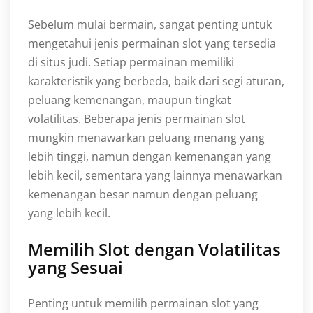
Sebelum mulai bermain, sangat penting untuk
mengetahui jenis permainan slot yang tersedia
di situs judi. Setiap permainan memiliki
karakteristik yang berbeda, baik dari segi aturan,
peluang kemenangan, maupun tingkat
volatilitas. Beberapa jenis permainan slot
mungkin menawarkan peluang menang yang
lebih tinggi, namun dengan kemenangan yang
lebih kecil, sementara yang lainnya menawarkan
kemenangan besar namun dengan peluang
yang lebih kecil.
Memilih Slot dengan Volatilitas
yang Sesuai
Penting untuk memilih permainan slot yang