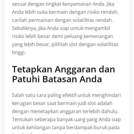
sesuai dengan tingkat kenyamanan Anda. Jika
Anda lebih suka bermain dengan risiko rendah,
carilah permainan dengan volatilitas rendah.
Sebaliknya, jika Anda siap untuk mengambil
risiko lebih besar demi peluang kemenangan
yang lebih besar, pilihlah slot dengan volatilitas
tinggi.
Tetapkan Anggaran dan
Patuhi Batasan Anda
Salah satu cara paling efektif untuk menghindari
kerugian besar saat bermain judi slot adalah
dengan menetapkan anggaran terlebih dahulu.
Tentukan seberapa banyak uang yang Anda siap
untuk kehilangan tanpa berdampak buruk pada