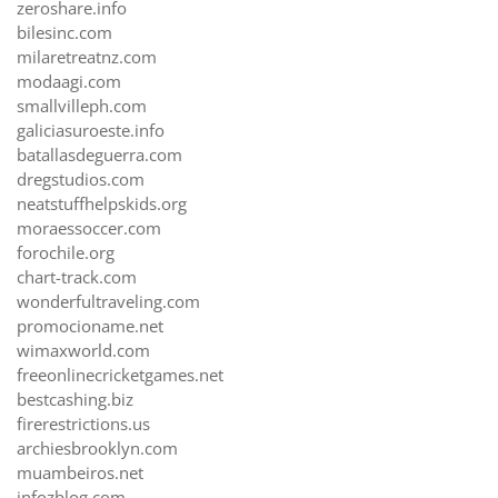
zeroshare.info
bilesinc.com
milaretreatnz.com
modaagi.com
smallvilleph.com
galiciasuroeste.info
batallasdeguerra.com
dregstudios.com
neatstuffhelpskids.org
moraessoccer.com
forochile.org
chart-track.com
wonderfultraveling.com
promocioname.net
wimaxworld.com
freeonlinecricketgames.net
bestcashing.biz
firerestrictions.us
archiesbrooklyn.com
muambeiros.net
infozblog.com