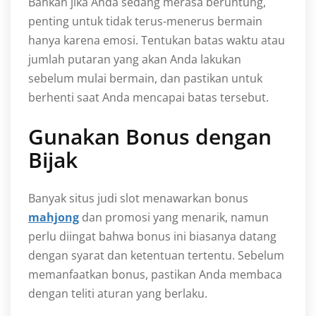
Bahkan jika Anda sedang merasa beruntung,
penting untuk tidak terus-menerus bermain
hanya karena emosi. Tentukan batas waktu atau
jumlah putaran yang akan Anda lakukan
sebelum mulai bermain, dan pastikan untuk
berhenti saat Anda mencapai batas tersebut.
Gunakan Bonus dengan
Bijak
Banyak situs judi slot menawarkan bonus
mahjong
dan promosi yang menarik, namun
perlu diingat bahwa bonus ini biasanya datang
dengan syarat dan ketentuan tertentu. Sebelum
memanfaatkan bonus, pastikan Anda membaca
dengan teliti aturan yang berlaku.