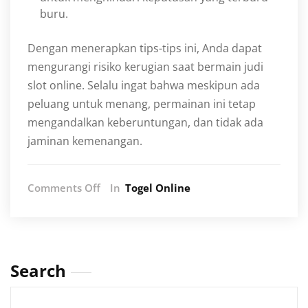
buru.
Dengan menerapkan tips-tips ini, Anda dapat
mengurangi risiko kerugian saat bermain judi
slot online. Selalu ingat bahwa meskipun ada
peluang untuk menang, permainan ini tetap
mengandalkan keberuntungan, dan tidak ada
jaminan kemenangan.
on
Comments Off
In
Togel Online
Mahjong
–
Bagaimana
Cara
Menghindari
Search
Kerugian
di
Situs