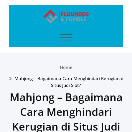
Skip
to
content
Situs Slot Online Terbaik
Toggle navigation
dengan Deposit Pulsa dan
Slot Demo
Dapatkan Deposit pulsa
Home
dan latih strategi Anda
dengan slot demo di situs
Mahjong – Bagaimana Cara Menghindari Kerugian di
Situs Judi Slot?
slot online terbaik yang
Mahjong – Bagaimana
memberikan pengalaman
bermain optimal.
Cara Menghindari
Kerugian di Situs Judi