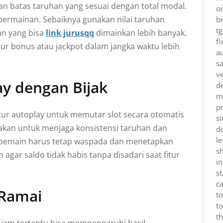
n batas taruhan yang sesuai dengan total modal.
o
permainan. Sebaiknya gunakan nilai taruhan
br
t
ran yang bisa
link jurusqq
dimainkan lebih banyak.
f
ur bonus atau jackpot dalam jangka waktu lebih
a
s
v
ay dengan Bijak
d
m
p
tur autoplay untuk memutar slot secara otomatis
s
unakan untuk menjaga konsistensi taruhan dan
d
l
 pemain harus tetap waspada dan menetapkan
s
gar saldo tidak habis tanpa disadari saat fitur
i
s
c
 Ramai
t
t
t