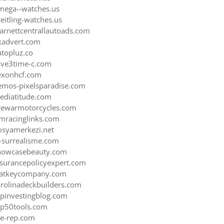
mega--watches.us
eitling-watches.us
garnettcentrallautoads.com
ixadvert.com
utopluz.co
ave3time-c.com
exonhcf.com
emos-pixelsparadise.com
ediatitude.com
rewarmotorcycles.com
imracinglinks.com
osyamerkezi.net
e-surrealisme.com
howcasebeauty.com
nsurancepolicyexpert.com
tatkeycompany.com
arolinadeckbuilders.com
opinvestingblog.com
op50tools.com
he-rep.com