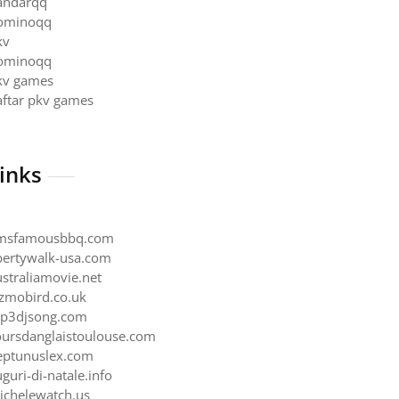
andarqq
ominoqq
kv
ominoqq
kv games
aftar pkv games
inks
imsfamousbbq.com
ibertywalk-usa.com
ustraliamovie.net
izmobird.co.uk
p3djsong.com
oursdanglaistoulouse.com
eptunuslex.com
guri-di-natale.info
ichelewatch.us