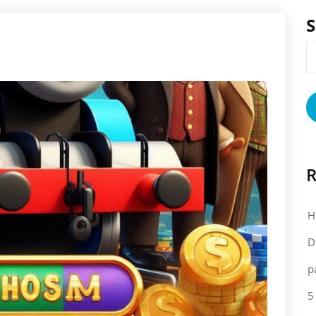
S
R
H
D
p
5