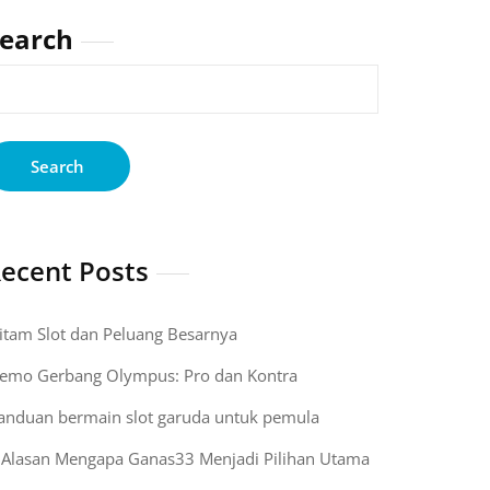
earch
Search
ecent Posts
itam Slot dan Peluang Besarnya
emo Gerbang Olympus: Pro dan Kontra
anduan bermain slot garuda untuk pemula
 Alasan Mengapa Ganas33 Menjadi Pilihan Utama