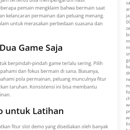
jam tertentu bisa mempengaruhi hasil
s
 beberapa pemain mengklaim bahwa bermain saat
a
atkan kelancaran permainan dan peluang menang.
j
0
 malam untuk merasakan perbedaan suasana dan
z
b
m
 Dua Game Saja
m
s
ga
uk berpindah-pindah game terlalu sering. Pilih
b
 pahami dan fokus bermain di sana. Biasanya,
d
ahami pola permainan, peluang munculnya fitur
ne
m
kan taruhan. Konsistensi ini bisa membantu
fo
inan.
c
w
 untuk Latihan
p
w
f
kan fitur slot demo yang disediakan oleh banyak