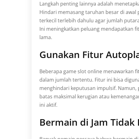
Langkah penting lainnya adalah menetapka
Hindari memasang taruhan besar di awal 
terkecil terlebih dahulu agar jumlah puta
Ini meningkatkan peluang mendapatkan fit
lama.
Gunakan Fitur Autopl
Beberapa game slot online menawarkan fi
dalam jumlah tertentu. Fitur ini bisa dig
menghindari keputusan impulsif. Namun,
batas maksimal kerugian atau kemenangan a
ini aktif.
Bermain di Jam Tidak