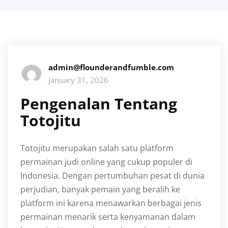
admin@flounderandfumble.com
January 31, 2026
Pengenalan Tentang
Totojitu
Totojitu merupakan salah satu platform
permainan judi online yang cukup populer di
Indonesia. Dengan pertumbuhan pesat di dunia
perjudian, banyak pemain yang beralih ke
platform ini karena menawarkan berbagai jenis
permainan menarik serta kenyamanan dalam