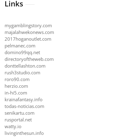
Links
mygamblingstory.com
majalahwekonews.com
2017hoganoutlet.com
pelmanec.com
domino99qq.net
directoryoftheweb.com
donttellashton.com
rush3studio.com
roro90.com
herzio.com
in-hi5.com
krainafantasy.info
todas-noticias.com
senikartu.com
rusportal.net
watty.io
livinginthesun.info