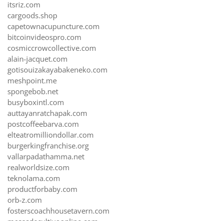
itsriz.com
cargoods.shop
capetownacupuncture.com
bitcoinvideospro.com
cosmiccrowcollective.com
alain-jacquet.com
gotisouizakayabakeneko.com
meshpoint.me
spongebob.net
busyboxintl.com
auttayanratchapak.com
postcoffeebarva.com
elteatromilliondollar.com
burgerkingfranchise.org
vallarpadathamma.net
realworldsize.com
teknolama.com
productforbaby.com
orb-z.com
fosterscoachhousetavern.com