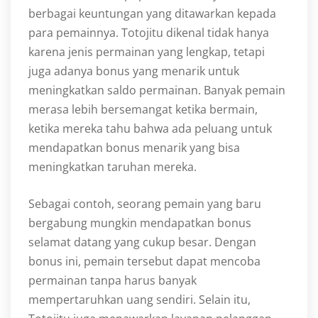
berbagai keuntungan yang ditawarkan kepada
para pemainnya. Totojitu dikenal tidak hanya
karena jenis permainan yang lengkap, tetapi
juga adanya bonus yang menarik untuk
meningkatkan saldo permainan. Banyak pemain
merasa lebih bersemangat ketika bermain,
ketika mereka tahu bahwa ada peluang untuk
mendapatkan bonus menarik yang bisa
meningkatkan taruhan mereka.
Sebagai contoh, seorang pemain yang baru
bergabung mungkin mendapatkan bonus
selamat datang yang cukup besar. Dengan
bonus ini, pemain tersebut dapat mencoba
permainan tanpa harus banyak
mempertaruhkan uang sendiri. Selain itu,