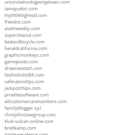
unionstationtogeorgetown.com
iamayudoc.com
mylittlebighead.com
freealot.com
asahiweekly.com
supercleanut.com
bedandbicycle.com
heraldcalifornia.com
graphicmonkeys.com
gamepixies.com
drawneastart.com
fasthokislot88.com
safecasinotips.com
jackpotchips.com
proelitesoftware.com
allcustomercarenumbers.com
familyblogger.xyz
chrisjohnslawgroup.com
klub-vulcan-online.com
breitkamp.com
tripleyresidence.com