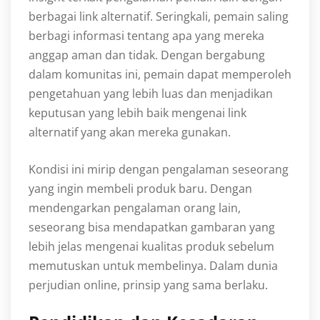
berbagai link alternatif. Seringkali, pemain saling
berbagi informasi tentang apa yang mereka
anggap aman dan tidak. Dengan bergabung
dalam komunitas ini, pemain dapat memperoleh
pengetahuan yang lebih luas dan menjadikan
keputusan yang lebih baik mengenai link
alternatif yang akan mereka gunakan.
Kondisi ini mirip dengan pengalaman seseorang
yang ingin membeli produk baru. Dengan
mendengarkan pengalaman orang lain,
seseorang bisa mendapatkan gambaran yang
lebih jelas mengenai kualitas produk sebelum
memutuskan untuk membelinya. Dalam dunia
perjudian online, prinsip yang sama berlaku.