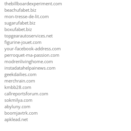
thebillboardexperiment.com
beachufabet.biz
mon-tresse-de-lit.com
sugarufabet.biz
boxufabet.biz
topgearautoservices.net
figurine-jouet.com
your-facebook-address.com
perroquet-ma-passion.com
modrenlivinghome.com
instadatahelpainews.com
geekdailies.com
merchrain.com
kmbb28.com
callreportsforum.com
sokmilya.com
abyluny.com
boomjavtrk.com
apklead.net