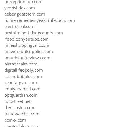
preceptionhub.com
yeezislides.com
aobongdatotem.com
home-remedies-yeast-infection.com
electroreal.com
bestofmiami-dadecounty.com
ifoodieonyoutube.com
mineshoppingcart.com
topworkoutsupplies.com
mouthshutreviews.com
hirzadesalta.com
digitallifeopoly.com
casinobubbles.com
seputargym.com
impiyanamall.com
optguardian.com
totostreet.net
davilcasino.com
fraudwatchai.com
aem-x.com
cryptooblogs.com