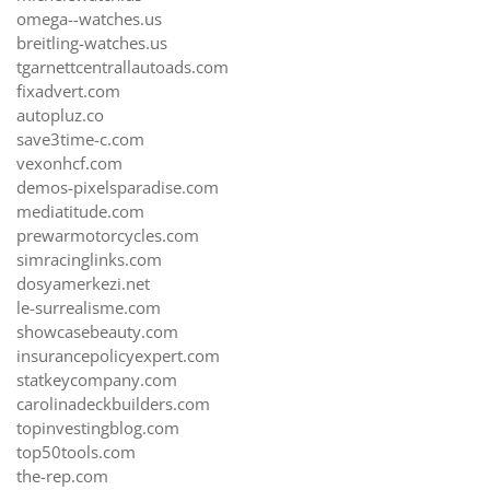
omega--watches.us
breitling-watches.us
tgarnettcentrallautoads.com
fixadvert.com
autopluz.co
save3time-c.com
vexonhcf.com
demos-pixelsparadise.com
mediatitude.com
prewarmotorcycles.com
simracinglinks.com
dosyamerkezi.net
le-surrealisme.com
showcasebeauty.com
insurancepolicyexpert.com
statkeycompany.com
carolinadeckbuilders.com
topinvestingblog.com
top50tools.com
the-rep.com