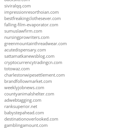
siviralqq.com
impressionresorthoian.com
bestfreakingclothesever.com
falling-film-evaporator.com
sumuslawfirm.com
nursingprowriters.com
greenmountainthreadwear.com
acutedispensary.com
sattamatkanewsblog.com
cryptocurrencytradingcn.com
totowaz.com
charlestonwipesettlement.com
brandfollowmarket.com
weeklyjobnews.com
countyanimalshelter.com
adwebtagging.com
ranksuperior.net
babystepahead.com
destinationoverlooked.com
gamblingamount.com