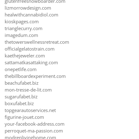
glutenfreesnowboarder.com
lizmorrowdesign.com
healwithcannabidiol.com
kioskpages.com
trianglecurry.com
imagedum.com
thetowerswellnessretreat.com
officialgelatostrain.com
kaethejeweler.com
sattamatkasattaking.com
onepetlife.com
thebillboardexperiment.com
beachufabet.biz
mon-tresse-de-lit.com
sugarufabet.biz
boxufabet.biz
topgearautoservices.net
figurine-jouet.com
your-facebook-address.com
perroquet-ma-passion.com
modrenlivinghome.com