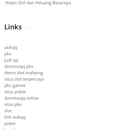
Hitam Slot dan Peluang Besarnya
Links
asikqq
pkv
judi qq
dominoqq pkv
demo slot mahjong
situs slot terpercaya
pkv games
situs poker
dominoqq online
situs pkv
slot
link asikqq
poker