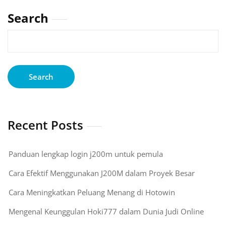
untuk
Pemula
Search
Search
Recent Posts
Panduan lengkap login j200m untuk pemula
Cara Efektif Menggunakan J200M dalam Proyek Besar
Cara Meningkatkan Peluang Menang di Hotowin
Mengenal Keunggulan Hoki777 dalam Dunia Judi Online