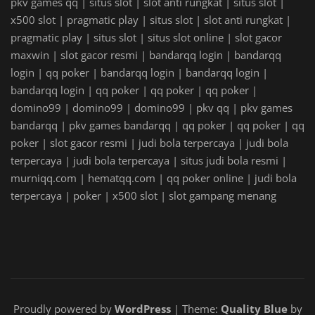
pkv games qq
|
situs slot
|
slot anti rungkat
|
situs slot
|
x500 slot
|
pragmatic play
|
situs slot
|
slot anti rungkat
|
pragmatic play
|
situs slot
|
situs slot online
|
slot gacor
maxwin
|
slot gacor resmi
|
bandarqq login
|
bandarqq
login
|
qq poker
|
bandarqq login
|
bandarqq login
|
bandarqq login
|
qq poker
|
qq poker
|
qq poker
|
domino99
|
domino99
|
domino99
|
pkv qq
|
pkv games
bandarqq
|
pkv games bandarqq
|
qq poker
|
qq poker
|
qq
poker
|
slot gacor resmi
|
judi bola terpercaya
|
judi bola
terpercaya
|
judi bola terpercaya
|
situs judi bola resmi
|
murniqq.com
|
hematqq.com
|
qq poker online
|
judi bola
terpercaya
|
poker
|
x500 slot
|
slot gampang menang
Proudly powered by
WordPress
| Theme:
Quality Blue
by