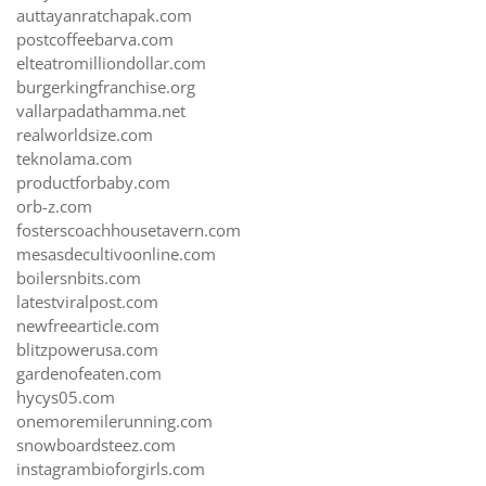
auttayanratchapak.com
postcoffeebarva.com
elteatromilliondollar.com
burgerkingfranchise.org
vallarpadathamma.net
realworldsize.com
teknolama.com
productforbaby.com
orb-z.com
fosterscoachhousetavern.com
mesasdecultivoonline.com
boilersnbits.com
latestviralpost.com
newfreearticle.com
blitzpowerusa.com
gardenofeaten.com
hycys05.com
onemoremilerunning.com
snowboardsteez.com
instagrambioforgirls.com