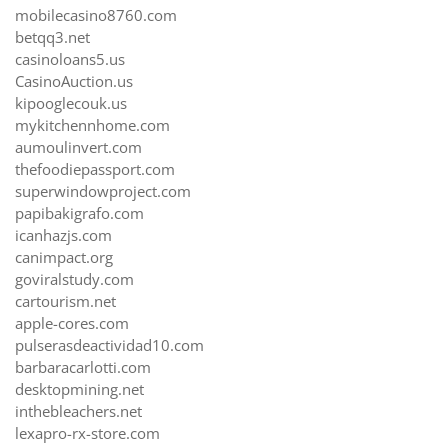
mobilecasino8760.com
betqq3.net
casinoloans5.us
CasinoAuction.us
kipooglecouk.us
mykitchennhome.com
aumoulinvert.com
thefoodiepassport.com
superwindowproject.com
papibakigrafo.com
icanhazjs.com
canimpact.org
goviralstudy.com
cartourism.net
apple-cores.com
pulserasdeactividad10.com
barbaracarlotti.com
desktopmining.net
inthebleachers.net
lexapro-rx-store.com