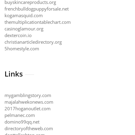
buyskincareproducts.org
frenchbulldogpuppyforsale.net
kogamasquid.com
themultiplicationtablechart.com
casinoglamour.org
dextercoin.io
christianarticledirectory.org
5homestyle.com
Links
mygamblingstory.com
majalahwekonews.com
2017hoganoutlet.com
pelmanec.com
domino99qq.net
directoryoftheweb.com