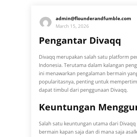
admin@flounderandfumble.com
March 15, 2026
Pengantar Divaqq
Divaqq merupakan salah satu platform pe
Indonesia. Terutama dalam kalangan peng
ini menawarkan pengalaman bermain yang
popularitasnya, penting untuk memperti
dapat timbul dari penggunaan Divaqq.
Keuntungan Menggu
Salah satu keuntungan utama dari Divaq
bermain kapan saja dan di mana saja asal