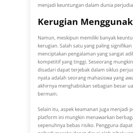
menjadi keuntungan dalam dunia perjudia
Kerugian Menggunak
Namun, meskipun memiliki banyak keuntun
kerugian. Salah satu yang paling signifika
menciptakan pengalaman yang sangat adikt
kompetitif yang tinggi. Seseorang mungki
disadari dapat terjebak dalam siklus per
nyata adalah seorang mahasiswa yang awa
akhirnya menghabiskan sebagian besar ua
bermain.
Selain itu, aspek keamanan juga menjadi 
platform ini mungkin menawarkan berbagai
sepenuhnya bebas risiko. Pengguna dapat 