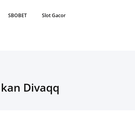
lot Demo
SBOBET
Slot Gacor
mberikan
kan Divaqq