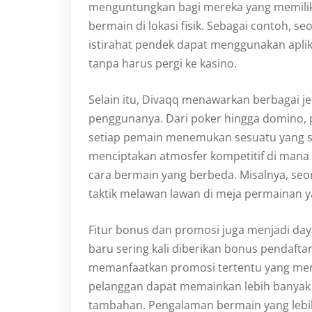
menguntungkan bagi mereka yang memilik
bermain di lokasi fisik. Sebagai contoh, s
istirahat pendek dapat menggunakan apli
tanpa harus pergi ke kasino.
Selain itu, Divaqq menawarkan berbagai je
penggunanya. Dari poker hingga domino,
setiap pemain menemukan sesuatu yang ses
menciptakan atmosfer kompetitif di mana
cara bermain yang berbeda. Misalnya, se
taktik melawan lawan di meja permainan 
Fitur bonus dan promosi juga menjadi day
baru sering kali diberikan bonus pendaft
memanfaatkan promosi tertentu yang men
pelanggan dapat memainkan lebih banyak
tambahan. Pengalaman bermain yang lebih 