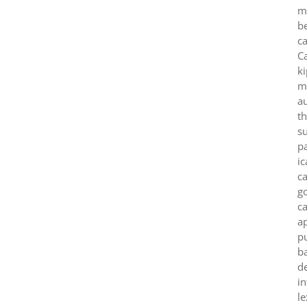
m
b
c
C
k
m
a
t
s
p
i
c
g
c
a
p
b
d
i
l