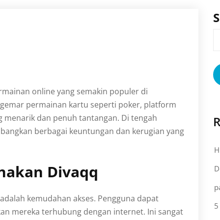
S
rmainan online yang semakin populer di
gemar permainan kartu seperti poker, platform
 menarik dan penuh tantangan. Di tengah
R
mbangkan berbagai keuntungan dan kerugian yang
H
nakan Divaqq
D
p
q adalah kemudahan akses. Pengguna dapat
5
kan mereka terhubung dengan internet. Ini sangat