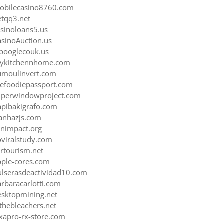
obilecasino8760.com
etqq3.net
asinoloans5.us
asinoAuction.us
ipooglecouk.us
ykitchennhome.com
umoulinvert.com
hefoodiepassport.com
uperwindowproject.com
apibakigrafo.com
canhazjs.com
animpact.org
oviralstudy.com
artourism.net
pple-cores.com
ulserasdeactividad10.com
arbaracarlotti.com
esktopmining.net
nthebleachers.net
exapro-rx-store.com