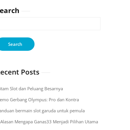
earch
Search
ecent Posts
itam Slot dan Peluang Besarnya
emo Gerbang Olympus: Pro dan Kontra
anduan bermain slot garuda untuk pemula
 Alasan Mengapa Ganas33 Menjadi Pilihan Utama