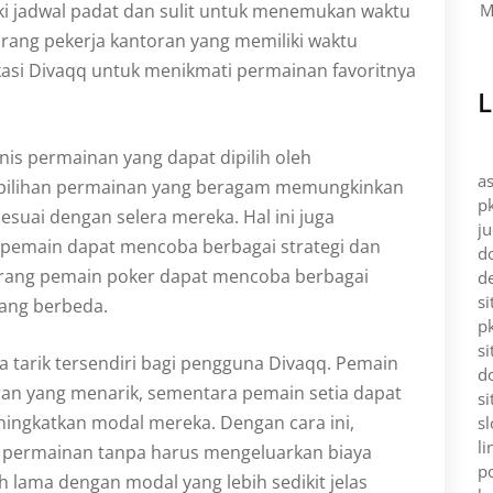
i jadwal padat dan sulit untuk menemukan waktu
M
eorang pekerja kantoran yang memiliki waktu
kasi Divaqq untuk menikmati permainan favoritnya
L
nis permainan yang dapat dipilih oleh
a
 pilihan permainan yang beragam memungkinkan
p
uai dengan selera mereka. Hal ini juga
ju
 pemain dapat mencoba berbagai strategi dan
d
orang pemain poker dapat mencoba berbagai
d
si
yang berbeda.
p
si
a tarik tersendiri bagi pengguna Divaqq. Pemain
d
aran yang menarik, sementara pemain setia dapat
si
ingkatkan modal mereka. Dengan cara ini,
sl
li
 permainan tanpa harus mengeluarkan biaya
p
lama dengan modal yang lebih sedikit jelas