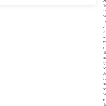
be
fi
a
m
i
c
e
w
st
a
f
b
g
r
t
a
h
h
m
er
f