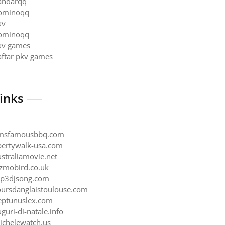
andarqq
ominoqq
kv
ominoqq
kv games
aftar pkv games
inks
imsfamousbbq.com
ibertywalk-usa.com
ustraliamovie.net
izmobird.co.uk
p3djsong.com
oursdanglaistoulouse.com
eptunuslex.com
guri-di-natale.info
ichelewatch.us