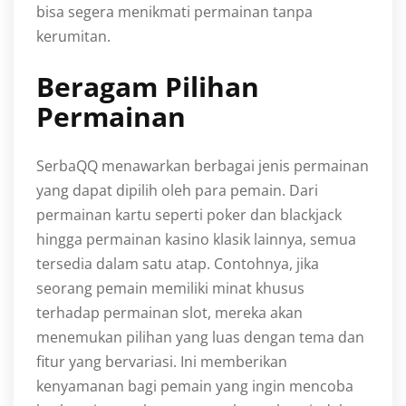
bisa segera menikmati permainan tanpa
kerumitan.
Beragam Pilihan
Permainan
SerbaQQ menawarkan berbagai jenis permainan
yang dapat dipilih oleh para pemain. Dari
permainan kartu seperti poker dan blackjack
hingga permainan kasino klasik lainnya, semua
tersedia dalam satu atap. Contohnya, jika
seorang pemain memiliki minat khusus
terhadap permainan slot, mereka akan
menemukan pilihan yang luas dengan tema dan
fitur yang bervariasi. Ini memberikan
kenyamanan bagi pemain yang ingin mencoba