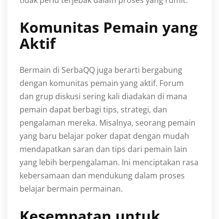
tidak perlu terjebak dalam proses yang rumit.
Komunitas Pemain yang
Aktif
Bermain di SerbaQQ juga berarti bergabung
dengan komunitas pemain yang aktif. Forum
dan grup diskusi sering kali diadakan di mana
pemain dapat berbagi tips, strategi, dan
pengalaman mereka. Misalnya, seorang pemain
yang baru belajar poker dapat dengan mudah
mendapatkan saran dan tips dari pemain lain
yang lebih berpengalaman. Ini menciptakan rasa
kebersamaan dan mendukung dalam proses
belajar bermain permainan.
Kesempatan untuk