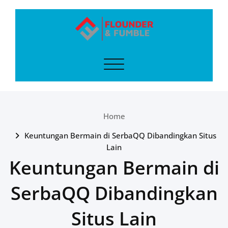
Skip
to
content
Situs Slot Online Terbaik
Toggle navigation
dengan Deposit Pulsa dan
Slot Demo
Dapatkan Deposit pulsa
Home
dan latih strategi Anda
dengan slot demo di situs
Keuntungan Bermain di SerbaQQ Dibandingkan Situs
Lain
slot online terbaik yang
Keuntungan Bermain di
memberikan pengalaman
bermain optimal.
SerbaQQ Dibandingkan
Situs Lain