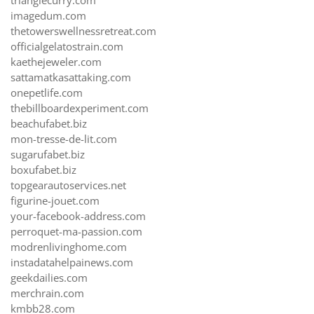
trianglecurry.com
imagedum.com
thetowerswellnessretreat.com
officialgelatostrain.com
kaethejeweler.com
sattamatkasattaking.com
onepetlife.com
thebillboardexperiment.com
beachufabet.biz
mon-tresse-de-lit.com
sugarufabet.biz
boxufabet.biz
topgearautoservices.net
figurine-jouet.com
your-facebook-address.com
perroquet-ma-passion.com
modrenlivinghome.com
instadatahelpainews.com
geekdailies.com
merchrain.com
kmbb28.com