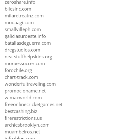
zeroshare.info
bilesinc.com
milaretreatnz.com
modaagi.com
smallvilleph.com
galiciasuroeste.info
batallasdeguerra.com
dregstudios.com
neatstuffhelpskids.org
moraessoccer.com
forochile.org
chart-track.com
wonderfultraveling.com
promocioname.net
wimaxworld.com
freeonlinecricketgames.net
bestcashing.biz
firerestrictions.us
archiesbrooklyn.com
muambeiros.net
infozblog.com