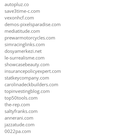
autopluz.co
save3time-c.com
vexonhcf.com
demos-pixelsparadise.com
mediatitude.com
prewarmotorcycles.com
simracinglinks.com
dosyamerkezi.net
le-surrealisme.com
showcasebeauty.com
insurancepolicyexpert.com
statkeycompany.com
carolinadeckbuilders.com
topinvestingblog.com
top50tools.com
the-rep.com
saltyfranks.com
annerani.com
jazzatude.com
0022pa.com