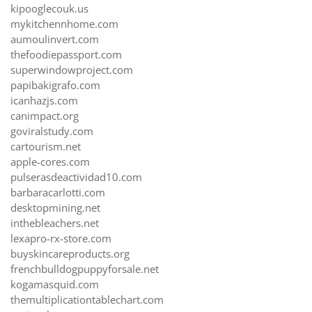
kipooglecouk.us
mykitchennhome.com
aumoulinvert.com
thefoodiepassport.com
superwindowproject.com
papibakigrafo.com
icanhazjs.com
canimpact.org
goviralstudy.com
cartourism.net
apple-cores.com
pulserasdeactividad10.com
barbaracarlotti.com
desktopmining.net
inthebleachers.net
lexapro-rx-store.com
buyskincareproducts.org
frenchbulldogpuppyforsale.net
kogamasquid.com
themultiplicationtablechart.com