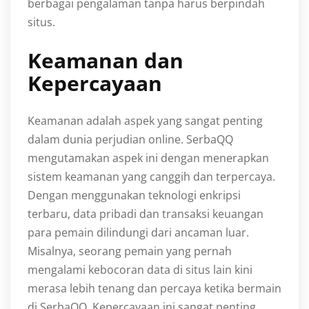
berbagai pengalaman tanpa harus berpindah
situs.
Keamanan dan
Kepercayaan
Keamanan adalah aspek yang sangat penting
dalam dunia perjudian online. SerbaQQ
mengutamakan aspek ini dengan menerapkan
sistem keamanan yang canggih dan terpercaya.
Dengan menggunakan teknologi enkripsi
terbaru, data pribadi dan transaksi keuangan
para pemain dilindungi dari ancaman luar.
Misalnya, seorang pemain yang pernah
mengalami kebocoran data di situs lain kini
merasa lebih tenang dan percaya ketika bermain
di SerbaQQ. Kepercayaan ini sangat penting