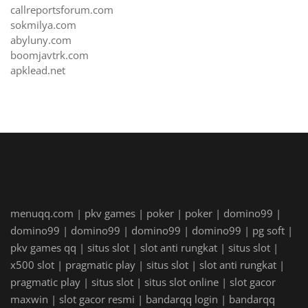
callreportsforum.com
sokmilya.com
abyluny.com
boomjavtrk.com
apklead.net
menuqq.com
|
pkv games
|
poker
|
poker
|
domino99
|
domino99
|
domino99
|
domino99
|
domino99
|
pg soft
|
pkv games qq
|
situs slot
|
slot anti rungkat
|
situs slot
|
x500 slot
|
pragmatic play
|
situs slot
|
slot anti rungkat
|
pragmatic play
|
situs slot
|
situs slot online
|
slot gacor
maxwin
|
slot gacor resmi
|
bandarqq login
|
bandarqq