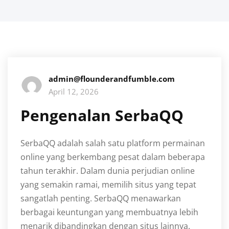
admin@flounderandfumble.com
April 12, 2026
Pengenalan SerbaQQ
SerbaQQ adalah salah satu platform permainan
online yang berkembang pesat dalam beberapa
tahun terakhir. Dalam dunia perjudian online
yang semakin ramai, memilih situs yang tepat
sangatlah penting. SerbaQQ menawarkan
berbagai keuntungan yang membuatnya lebih
menarik dibandingkan dengan situs lainnya.