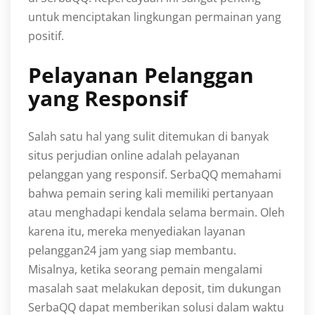
untuk menciptakan lingkungan permainan yang
positif.
Pelayanan Pelanggan
yang Responsif
Salah satu hal yang sulit ditemukan di banyak
situs perjudian online adalah pelayanan
pelanggan yang responsif. SerbaQQ memahami
bahwa pemain sering kali memiliki pertanyaan
atau menghadapi kendala selama bermain. Oleh
karena itu, mereka menyediakan layanan
pelanggan24 jam yang siap membantu.
Misalnya, ketika seorang pemain mengalami
masalah saat melakukan deposit, tim dukungan
SerbaQQ dapat memberikan solusi dalam waktu