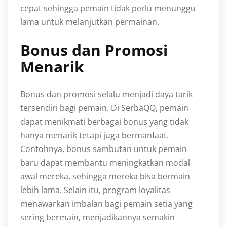
cepat sehingga pemain tidak perlu menunggu
lama untuk melanjutkan permainan.
Bonus dan Promosi
Menarik
Bonus dan promosi selalu menjadi daya tarik
tersendiri bagi pemain. Di SerbaQQ, pemain
dapat menikmati berbagai bonus yang tidak
hanya menarik tetapi juga bermanfaat.
Contohnya, bonus sambutan untuk pemain
baru dapat membantu meningkatkan modal
awal mereka, sehingga mereka bisa bermain
lebih lama. Selain itu, program loyalitas
menawarkan imbalan bagi pemain setia yang
sering bermain, menjadikannya semakin