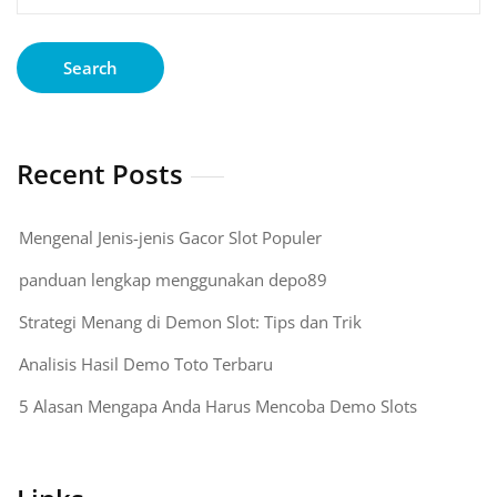
Search
Recent Posts
Mengenal Jenis-jenis Gacor Slot Populer
panduan lengkap menggunakan depo89
Strategi Menang di Demon Slot: Tips dan Trik
Analisis Hasil Demo Toto Terbaru
5 Alasan Mengapa Anda Harus Mencoba Demo Slots