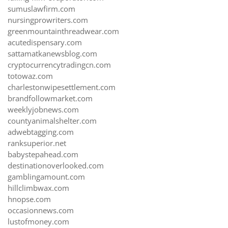
sumuslawfirm.com
nursingprowriters.com
greenmountainthreadwear.com
acutedispensary.com
sattamatkanewsblog.com
cryptocurrencytradingcn.com
totowaz.com
charlestonwipesettlement.com
brandfollowmarket.com
weeklyjobnews.com
countyanimalshelter.com
adwebtagging.com
ranksuperior.net
babystepahead.com
destinationoverlooked.com
gamblingamount.com
hillclimbwax.com
hnopse.com
occasionnews.com
lustofmoney.com