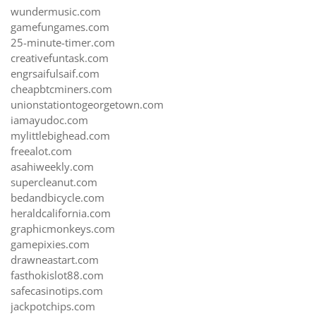
wundermusic.com
gamefungames.com
25-minute-timer.com
creativefuntask.com
engrsaifulsaif.com
cheapbtcminers.com
unionstationtogeorgetown.com
iamayudoc.com
mylittlebighead.com
freealot.com
asahiweekly.com
supercleanut.com
bedandbicycle.com
heraldcalifornia.com
graphicmonkeys.com
gamepixies.com
drawneastart.com
fasthokislot88.com
safecasinotips.com
jackpotchips.com