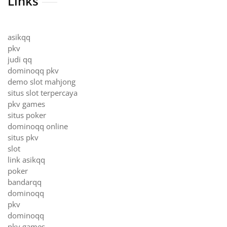
Links
asikqq
pkv
judi qq
dominoqq pkv
demo slot mahjong
situs slot terpercaya
pkv games
situs poker
dominoqq online
situs pkv
slot
link asikqq
poker
bandarqq
dominoqq
pkv
dominoqq
pkv games