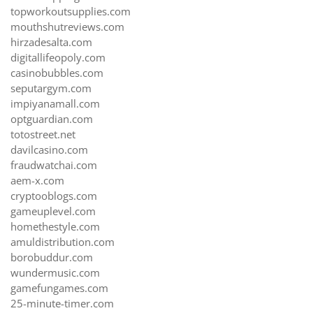
topworkoutsupplies.com
mouthshutreviews.com
hirzadesalta.com
digitallifeopoly.com
casinobubbles.com
seputargym.com
impiyanamall.com
optguardian.com
totostreet.net
davilcasino.com
fraudwatchai.com
aem-x.com
cryptooblogs.com
gameuplevel.com
homethestyle.com
amuldistribution.com
borobuddur.com
wundermusic.com
gamefungames.com
25-minute-timer.com