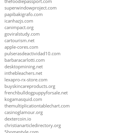
thefoodiepassport.com
superwindowproject.com
papibakigrafo.com
icanhazjs.com
canimpact.org
goviralstudy.com
cartourism.net
apple-cores.com
pulserasdeactividad10.com
barbaracarlotti.com
desktopmining.net
inthebleachers.net
lexapro-rx-store.com
buyskincareproducts.org
frenchbulldogpuppyforsale.net
kogamasquid.com
themultiplicationtablechart.com
casinoglamour.org
dextercoin.io
christianarticledirectory.org
5homestyle.com