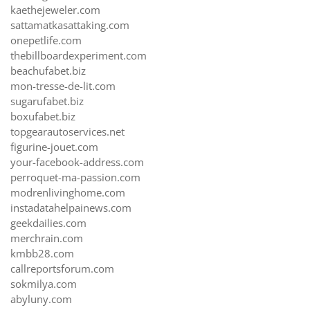
kaethejeweler.com
sattamatkasattaking.com
onepetlife.com
thebillboardexperiment.com
beachufabet.biz
mon-tresse-de-lit.com
sugarufabet.biz
boxufabet.biz
topgearautoservices.net
figurine-jouet.com
your-facebook-address.com
perroquet-ma-passion.com
modrenlivinghome.com
instadatahelpainews.com
geekdailies.com
merchrain.com
kmbb28.com
callreportsforum.com
sokmilya.com
abyluny.com