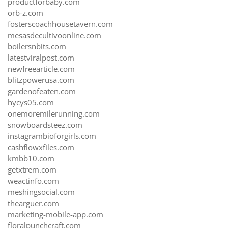
productforbaby.com
orb-z.com
fosterscoachhousetavern.com
mesasdecultivoonline.com
boilersnbits.com
latestviralpost.com
newfreearticle.com
blitzpowerusa.com
gardenofeaten.com
hycys05.com
onemoremilerunning.com
snowboardsteez.com
instagrambioforgirls.com
cashflowxfiles.com
kmbb10.com
getxtrem.com
weactinfo.com
meshingsocial.com
thearguer.com
marketing-mobile-app.com
floralpunchcraft.com