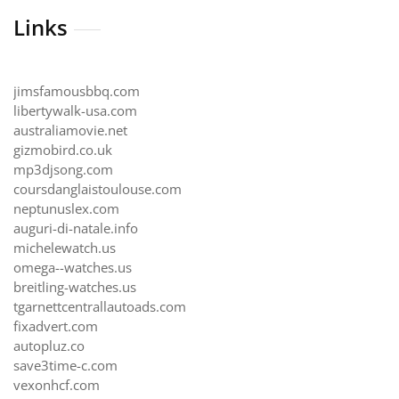
Links
jimsfamousbbq.com
libertywalk-usa.com
australiamovie.net
gizmobird.co.uk
mp3djsong.com
coursdanglaistoulouse.com
neptunuslex.com
auguri-di-natale.info
michelewatch.us
omega--watches.us
breitling-watches.us
tgarnettcentrallautoads.com
fixadvert.com
autopluz.co
save3time-c.com
vexonhcf.com