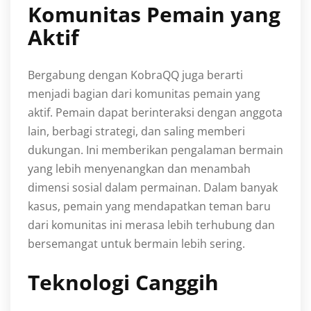
Komunitas Pemain yang
Aktif
Bergabung dengan KobraQQ juga berarti
menjadi bagian dari komunitas pemain yang
aktif. Pemain dapat berinteraksi dengan anggota
lain, berbagi strategi, dan saling memberi
dukungan. Ini memberikan pengalaman bermain
yang lebih menyenangkan dan menambah
dimensi sosial dalam permainan. Dalam banyak
kasus, pemain yang mendapatkan teman baru
dari komunitas ini merasa lebih terhubung dan
bersemangat untuk bermain lebih sering.
Teknologi Canggih