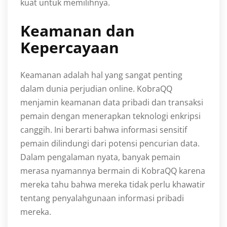
kuat untuk memilihnya.
Keamanan dan
Kepercayaan
Keamanan adalah hal yang sangat penting
dalam dunia perjudian online. KobraQQ
menjamin keamanan data pribadi dan transaksi
pemain dengan menerapkan teknologi enkripsi
canggih. Ini berarti bahwa informasi sensitif
pemain dilindungi dari potensi pencurian data.
Dalam pengalaman nyata, banyak pemain
merasa nyamannya bermain di KobraQQ karena
mereka tahu bahwa mereka tidak perlu khawatir
tentang penyalahgunaan informasi pribadi
mereka.