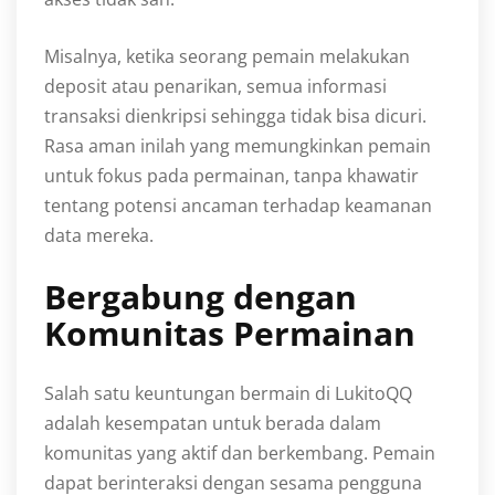
Misalnya, ketika seorang pemain melakukan
deposit atau penarikan, semua informasi
transaksi dienkripsi sehingga tidak bisa dicuri.
Rasa aman inilah yang memungkinkan pemain
untuk fokus pada permainan, tanpa khawatir
tentang potensi ancaman terhadap keamanan
data mereka.
Bergabung dengan
Komunitas Permainan
Salah satu keuntungan bermain di LukitoQQ
adalah kesempatan untuk berada dalam
komunitas yang aktif dan berkembang. Pemain
dapat berinteraksi dengan sesama pengguna