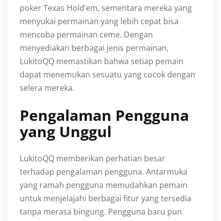
poker Texas Hold’em, sementara mereka yang
menyukai permainan yang lebih cepat bisa
mencoba permainan ceme. Dengan
menyediakan berbagai jenis permainan,
LukitoQQ memastikan bahwa setiap pemain
dapat menemukan sesuatu yang cocok dengan
selera mereka.
Pengalaman Pengguna
yang Unggul
LukitoQQ memberikan perhatian besar
terhadap pengalaman pengguna. Antarmuka
yang ramah pengguna memudahkan pemain
untuk menjelajahi berbagai fitur yang tersedia
tanpa merasa bingung. Pengguna baru pun