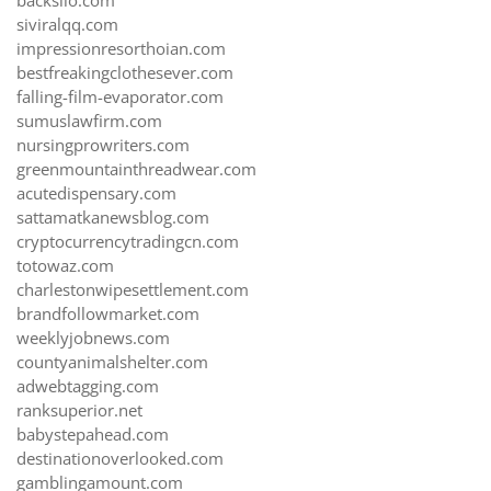
backsilo.com
siviralqq.com
impressionresorthoian.com
bestfreakingclothesever.com
falling-film-evaporator.com
sumuslawfirm.com
nursingprowriters.com
greenmountainthreadwear.com
acutedispensary.com
sattamatkanewsblog.com
cryptocurrencytradingcn.com
totowaz.com
charlestonwipesettlement.com
brandfollowmarket.com
weeklyjobnews.com
countyanimalshelter.com
adwebtagging.com
ranksuperior.net
babystepahead.com
destinationoverlooked.com
gamblingamount.com