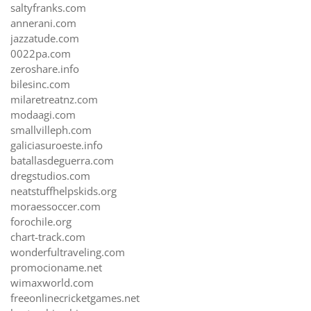
saltyfranks.com
annerani.com
jazzatude.com
0022pa.com
zeroshare.info
bilesinc.com
milaretreatnz.com
modaagi.com
smallvilleph.com
galiciasuroeste.info
batallasdeguerra.com
dregstudios.com
neatstuffhelpskids.org
moraessoccer.com
forochile.org
chart-track.com
wonderfultraveling.com
promocioname.net
wimaxworld.com
freeonlinecricketgames.net