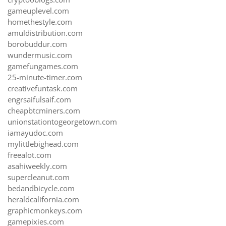
gameuplevel.com
homethestyle.com
amuldistribution.com
borobuddur.com
wundermusic.com
gamefungames.com
25-minute-timer.com
creativefuntask.com
engrsaifulsaif.com
cheapbtcminers.com
unionstationtogeorgetown.com
iamayudoc.com
mylittlebighead.com
freealot.com
asahiweekly.com
supercleanut.com
bedandbicycle.com
heraldcalifornia.com
graphicmonkeys.com
gamepixies.com