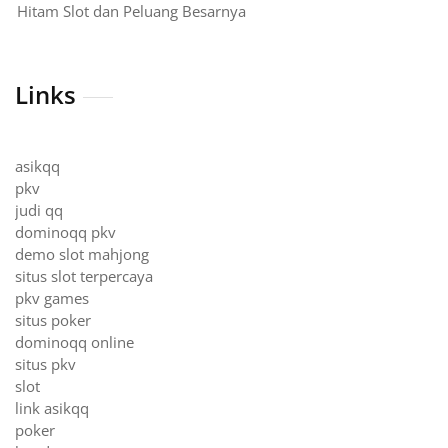
Hitam Slot dan Peluang Besarnya
Links
asikqq
pkv
judi qq
dominoqq pkv
demo slot mahjong
situs slot terpercaya
pkv games
situs poker
dominoqq online
situs pkv
slot
link asikqq
poker