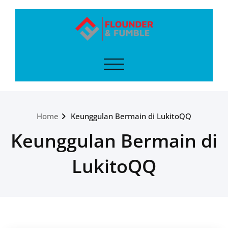
Skip
to
content
Situs Slot Online Terbaik
Toggle navigation
dengan Deposit Pulsa dan
Slot Demo
Dapatkan Deposit pulsa
Home
Keunggulan Bermain di LukitoQQ
dan latih strategi Anda
Keunggulan Bermain di
dengan slot demo di situs
slot online terbaik yang
LukitoQQ
memberikan pengalaman
bermain optimal.