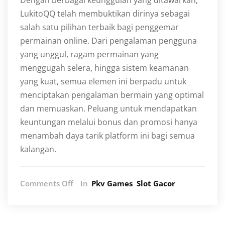
Dengan berbagai keunggulan yang ditawarkan,
LukitoQQ telah membuktikan dirinya sebagai
salah satu pilihan terbaik bagi penggemar
permainan online. Dari pengalaman pengguna
yang unggul, ragam permainan yang
menggugah selera, hingga sistem keamanan
yang kuat, semua elemen ini berpadu untuk
menciptakan pengalaman bermain yang optimal
dan memuaskan. Peluang untuk mendapatkan
keuntungan melalui bonus dan promosi hanya
menambah daya tarik platform ini bagi semua
kalangan.
on
Comments Off
In
Pkv Games
Slot Gacor
Keunggulan
Bermain
di