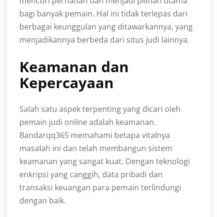
mencuri perhatian dan menjadi pilihan utama
bagi banyak pemain. Hal ini tidak terlepas dari
berbagai keunggulan yang ditawarkannya, yang
menjadikannya berbeda dari situs judi lainnya.
Keamanan dan
Kepercayaan
Salah satu aspek terpenting yang dicari oleh
pemain judi online adalah keamanan.
Bandarqq365 memahami betapa vitalnya
masalah ini dan telah membangun sistem
keamanan yang sangat kuat. Dengan teknologi
enkripsi yang canggih, data pribadi dan
transaksi keuangan para pemain terlindungi
dengan baik.