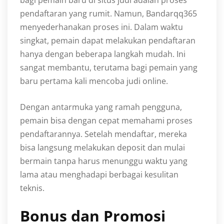
bagi pemain baru di situs judi adalah proses
pendaftaran yang rumit. Namun, Bandarqq365
menyederhanakan proses ini. Dalam waktu
singkat, pemain dapat melakukan pendaftaran
hanya dengan beberapa langkah mudah. Ini
sangat membantu, terutama bagi pemain yang
baru pertama kali mencoba judi online.
Dengan antarmuka yang ramah pengguna,
pemain bisa dengan cepat memahami proses
pendaftarannya. Setelah mendaftar, mereka
bisa langsung melakukan deposit dan mulai
bermain tanpa harus menunggu waktu yang
lama atau menghadapi berbagai kesulitan
teknis.
Bonus dan Promosi