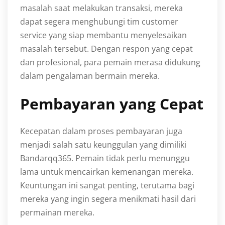
masalah saat melakukan transaksi, mereka
dapat segera menghubungi tim customer
service yang siap membantu menyelesaikan
masalah tersebut. Dengan respon yang cepat
dan profesional, para pemain merasa didukung
dalam pengalaman bermain mereka.
Pembayaran yang Cepat
Kecepatan dalam proses pembayaran juga
menjadi salah satu keunggulan yang dimiliki
Bandarqq365. Pemain tidak perlu menunggu
lama untuk mencairkan kemenangan mereka.
Keuntungan ini sangat penting, terutama bagi
mereka yang ingin segera menikmati hasil dari
permainan mereka.