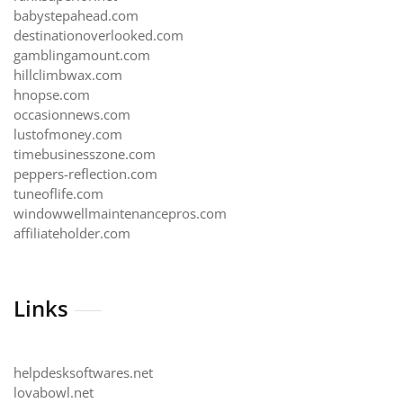
babystepahead.com
destinationoverlooked.com
gamblingamount.com
hillclimbwax.com
hnopse.com
occasionnews.com
lustofmoney.com
timebusinesszone.com
peppers-reflection.com
tuneoflife.com
windowwellmaintenancepros.com
affiliateholder.com
Links
helpdesksoftwares.net
lovabowl.net