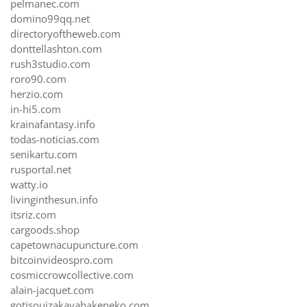
pelmanec.com
domino99qq.net
directoryoftheweb.com
donttellashton.com
rush3studio.com
roro90.com
herzio.com
in-hi5.com
krainafantasy.info
todas-noticias.com
senikartu.com
rusportal.net
watty.io
livinginthesun.info
itsriz.com
cargoods.shop
capetownacupuncture.com
bitcoinvideospro.com
cosmiccrowcollective.com
alain-jacquet.com
gotisouizakayabakeneko.com