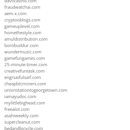
davilcasino.com
fraudwatchai.com
aem-x.com
cryptooblogs.com
gameuplevel.com
homethestyle.com
amuldistribution.com
borobuddur.com
wundermusic.com
gamefungames.com
25-minute-timer.com
creativefuntask.com
engrsaifulsaif.com
cheapbtcminers.com
unionstationtogeorgetown.com
iamayudoc.com
mylittlebighead.com
freealot.com
asahiweekly.com
supercleanut.com
bedandbicycle.com