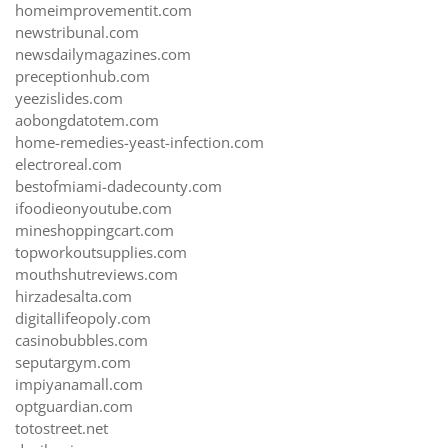
homeimprovementit.com
newstribunal.com
newsdailymagazines.com
preceptionhub.com
yeezislides.com
aobongdatotem.com
home-remedies-yeast-infection.com
electroreal.com
bestofmiami-dadecounty.com
ifoodieonyoutube.com
mineshoppingcart.com
topworkoutsupplies.com
mouthshutreviews.com
hirzadesalta.com
digitallifeopoly.com
casinobubbles.com
seputargym.com
impiyanamall.com
optguardian.com
totostreet.net