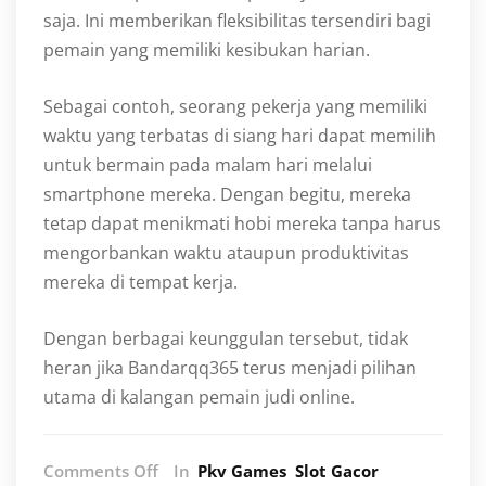
saja. Ini memberikan fleksibilitas tersendiri bagi
pemain yang memiliki kesibukan harian.
Sebagai contoh, seorang pekerja yang memiliki
waktu yang terbatas di siang hari dapat memilih
untuk bermain pada malam hari melalui
smartphone mereka. Dengan begitu, mereka
tetap dapat menikmati hobi mereka tanpa harus
mengorbankan waktu ataupun produktivitas
mereka di tempat kerja.
Dengan berbagai keunggulan tersebut, tidak
heran jika Bandarqq365 terus menjadi pilihan
utama di kalangan pemain judi online.
on
Comments Off
In
Pkv Games
Slot Gacor