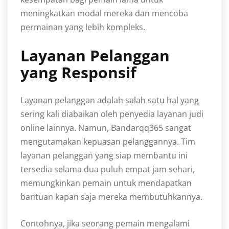
meningkatkan modal mereka dan mencoba
permainan yang lebih kompleks.
Layanan Pelanggan
yang Responsif
Layanan pelanggan adalah salah satu hal yang
sering kali diabaikan oleh penyedia layanan judi
online lainnya. Namun, Bandarqq365 sangat
mengutamakan kepuasan pelanggannya. Tim
layanan pelanggan yang siap membantu ini
tersedia selama dua puluh empat jam sehari,
memungkinkan pemain untuk mendapatkan
bantuan kapan saja mereka membutuhkannya.
Contohnya, jika seorang pemain mengalami