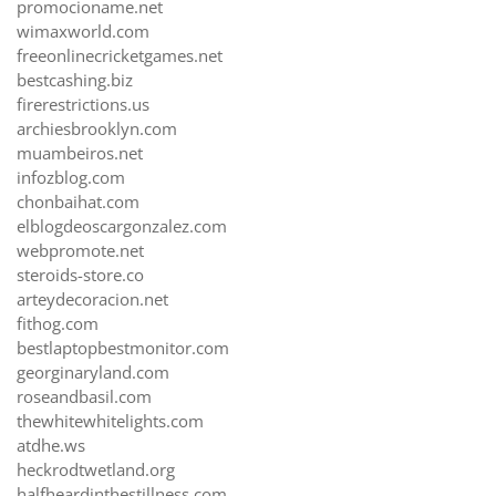
promocioname.net
wimaxworld.com
freeonlinecricketgames.net
bestcashing.biz
firerestrictions.us
archiesbrooklyn.com
muambeiros.net
infozblog.com
chonbaihat.com
elblogdeoscargonzalez.com
webpromote.net
steroids-store.co
arteydecoracion.net
fithog.com
bestlaptopbestmonitor.com
georginaryland.com
roseandbasil.com
thewhitewhitelights.com
atdhe.ws
heckrodtwetland.org
halfheardinthestillness.com