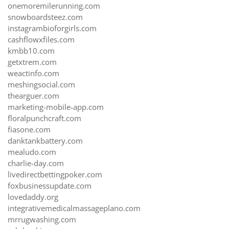
onemoremilerunning.com
snowboardsteez.com
instagrambioforgirls.com
cashflowxfiles.com
kmbb10.com
getxtrem.com
weactinfo.com
meshingsocial.com
thearguer.com
marketing-mobile-app.com
floralpunchcraft.com
fiasone.com
danktankbattery.com
mealudo.com
charlie-day.com
livedirectbettingpoker.com
foxbusinessupdate.com
lovedaddy.org
integrativemedicalmassageplano.com
mrrugwashing.com