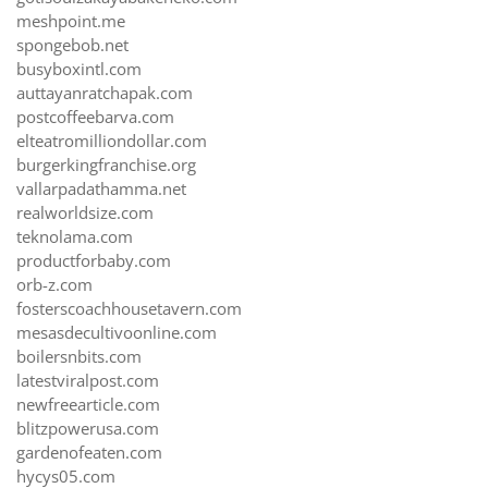
meshpoint.me
spongebob.net
busyboxintl.com
auttayanratchapak.com
postcoffeebarva.com
elteatromilliondollar.com
burgerkingfranchise.org
vallarpadathamma.net
realworldsize.com
teknolama.com
productforbaby.com
orb-z.com
fosterscoachhousetavern.com
mesasdecultivoonline.com
boilersnbits.com
latestviralpost.com
newfreearticle.com
blitzpowerusa.com
gardenofeaten.com
hycys05.com