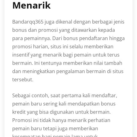
Menarik
Bandarqq365 juga dikenal dengan berbagai jenis
bonus dan promosi yang ditawarkan kepada
para pemainnya. Dari bonus pendaftaran hingga
promosi harian, situs ini selalu memberikan
insentif yang menarik bagi pemain untuk terus
bermain. Ini tentunya memberikan nilai tambah
dan meningkatkan pengalaman bermain di situs
tersebut.
Sebagai contoh, saat pertama kali mendaftar,
pemain baru sering kali mendapatkan bonus
kredit yang bisa digunakan untuk bermain.
Promosi ini tidak hanya menarik perhatian
pemain baru tetapi juga memberikan
kesempatan bagi pemain lama untuk