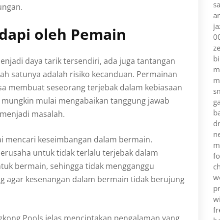
s
ungan.
a
j
dapi oleh Pemain
0
z
b
jadi daya tarik tersendiri, ada juga tantangan
m
lah satunya adalah risiko kecanduan. Permainan
m
isa membuat seseorang terjebak dalam kebiasaan
s
g mungkin mulai mengabaikan tanggung jawab
ga
b
 menjadi masalah.
d
ne
lai mencari keseimbangan dalam bermain.
m
rusaha untuk tidak terlalu terjebak dalam
fo
ntuk bermain, sehingga tidak mengganggu
c
w
ng agar kesenangan dalam bermain tidak berujung
p
w
f
ngkong Pools jelas menciptakan pengalaman yang