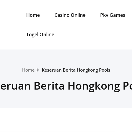
aik dengan Deposit Pulsa dan S
Home
Casino Online
Pkv Games
Anda dengan slot demo di situs slot online terbaik yang me
Togel Online
Home
Keseruan Berita Hongkong Pools
eruan Berita Hongkong P