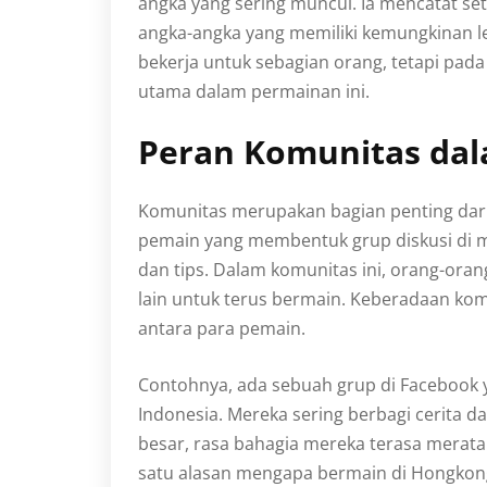
angka yang sering muncul. Ia mencatat s
angka-angka yang memiliki kemungkinan leb
bekerja untuk sebagian orang, tetapi pada
utama dalam permainan ini.
Peran Komunitas da
Komunitas merupakan bagian penting dar
pemain yang membentuk grup diskusi di me
dan tips. Dalam komunitas ini, orang-or
lain untuk terus bermain. Keberadaan kom
antara para pemain.
Contohnya, ada sebuah grup di Facebook y
Indonesia. Mereka sering berbagi cerita 
besar, rasa bahagia mereka terasa merata d
satu alasan mengapa bermain di Hongkon