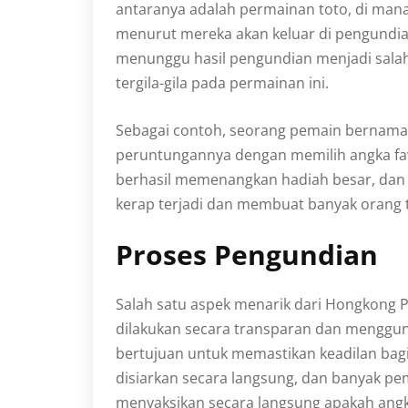
antaranya adalah permainan toto, di man
menurut mereka akan keluar di pengundia
menunggu hasil pengundian menjadi sala
tergila-gila pada permainan ini.
Sebagai contoh, seorang pemain bernama B
peruntungannya dengan memilih angka favo
berhasil memenangkan hadiah besar, dan k
kerap terjadi dan membuat banyak orang 
Proses Pengundian
Salah satu aspek menarik dari Hongkong 
dilakukan secara transparan dan mengguna
bertujuan untuk memastikan keadilan bag
disiarkan secara langsung, dan banyak pe
menyaksikan secara langsung apakah angka