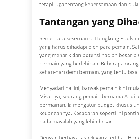
tetapi juga tentang kebersamaan dan duk
Tantangan yang Diha
Sementara keseruan di Hongkong Pools men
yang harus dihadapi oleh para pemain. Sa
yang menarik dan potensi hadiah besar b
bermain yang berlebihan. Beberapa oran
sehari-hari demi bermain, yang tentu bisa
Menyadari hal ini, banyak pemain kini mu
Misalnya, seorang pemain bernama Andi be
permainan. Ia mengatur budget khusus u
keuangannya. Kesadaran seperti ini penti
pada masalah yang lebih besar.
Dengan berbagai aspek yang terlibat, Ho