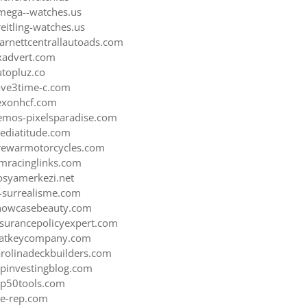
mega--watches.us
eitling-watches.us
garnettcentrallautoads.com
ixadvert.com
utopluz.co
ave3time-c.com
exonhcf.com
emos-pixelsparadise.com
ediatitude.com
rewarmotorcycles.com
imracinglinks.com
osyamerkezi.net
e-surrealisme.com
howcasebeauty.com
nsurancepolicyexpert.com
tatkeycompany.com
arolinadeckbuilders.com
opinvestingblog.com
op50tools.com
he-rep.com