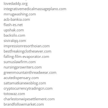
lovedaddy.org
integrativemedicalmassageplano.com
mrrugwashing.com
acb-bankia.com
flash-es.net
upshak.com
backsilo.com
siviralqq.com
impressionresorthoian.com
bestfreakingclothesever.com
falling-film-evaporator.com
sumuslawfirm.com
nursingprowriters.com
greenmountainthreadwear.com
acutedispensary.com
sattamatkanewsblog.com
cryptocurrencytradingcn.com
totowaz.com
charlestonwipesettlement.com
brandfollowmarket.com