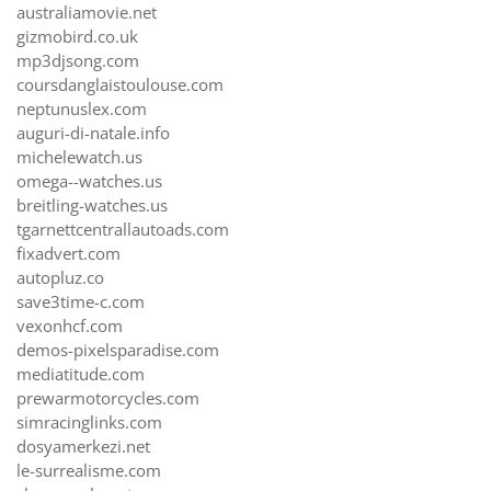
australiamovie.net
gizmobird.co.uk
mp3djsong.com
coursdanglaistoulouse.com
neptunuslex.com
auguri-di-natale.info
michelewatch.us
omega--watches.us
breitling-watches.us
tgarnettcentrallautoads.com
fixadvert.com
autopluz.co
save3time-c.com
vexonhcf.com
demos-pixelsparadise.com
mediatitude.com
prewarmotorcycles.com
simracinglinks.com
dosyamerkezi.net
le-surrealisme.com