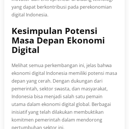
yang dapat berkontribusi pada perekonomian
digital Indonesia.
Kesimpulan Potensi
Masa Depan Ekonomi
Digital
Melihat semua perkembangan ini, jelas bahwa
ekonomi digital Indonesia memiliki potensi masa
depan yang cerah. Dengan dukungan dari
pemerintah, sektor swasta, dan masyarakat,
Indonesia bisa menjadi salah satu pemain
utama dalam ekonomi digital global. Berbagai
inisiatif yang telah dilakukan membuktikan
komitmen pemerintah dalam mendorong
pertumbuhan sektor ini.