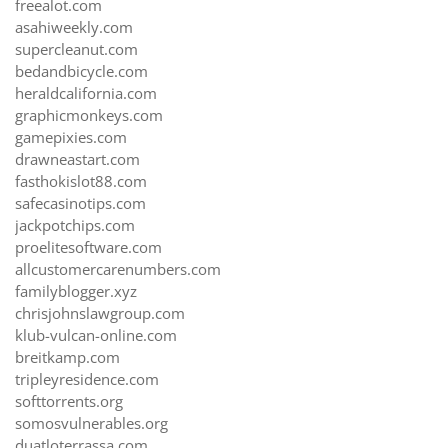
freealot.com
asahiweekly.com
supercleanut.com
bedandbicycle.com
heraldcalifornia.com
graphicmonkeys.com
gamepixies.com
drawneastart.com
fasthokislot88.com
safecasinotips.com
jackpotchips.com
proelitesoftware.com
allcustomercarenumbers.com
familyblogger.xyz
chrisjohnslawgroup.com
klub-vulcan-online.com
breitkamp.com
tripleyresidence.com
softtorrents.org
somosvulnerables.org
duatloterrassa.com