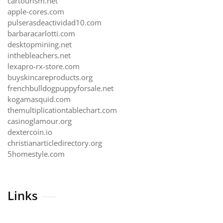
cartourism.net
apple-cores.com
pulserasdeactividad10.com
barbaracarlotti.com
desktopmining.net
inthebleachers.net
lexapro-rx-store.com
buyskincareproducts.org
frenchbulldogpuppyforsale.net
kogamasquid.com
themultiplicationtablechart.com
casinoglamour.org
dextercoin.io
christianarticledirectory.org
5homestyle.com
Links