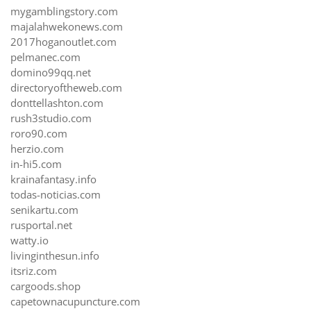
mygamblingstory.com
majalahwekonews.com
2017hoganoutlet.com
pelmanec.com
domino99qq.net
directoryoftheweb.com
donttellashton.com
rush3studio.com
roro90.com
herzio.com
in-hi5.com
krainafantasy.info
todas-noticias.com
senikartu.com
rusportal.net
watty.io
livinginthesun.info
itsriz.com
cargoods.shop
capetownacupuncture.com