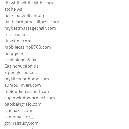
thewhitewhitelights.com
atdhe.ws
heckrodtwetland.org
halfheardinthestillness.com
mybestmassagechair.com
ericreed.net
fluxetine.com
mobilecasino8760.com
betqq3.net
casinoloans5.us
CasinoAuction.us
kipooglecouk.us
mykitchennhome.com
aumoulinvert.com
thefoodiepassport.com
superwindowproject.com
papibakigrafo.com
icanhazjs.com
canimpact.org
goviralstudy.com