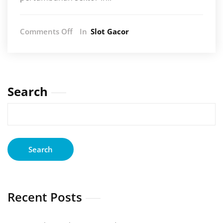
on
Comments Off
In
Slot Gacor
Keberhasilan
Presidenslot
dalam
Meningkatkan
Ekonomi
Search
Digital
Search
Recent Posts