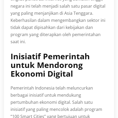
negara ini telah menjadi salah satu pasar digital
yang paling menjanjikan di Asia Tenggara.
Keberhasilan dalam mengembangkan sektor ini
tidak dapat dipisahkan dari kebijakan dan
program yang diterapkan oleh pemerintahan
saat ini.
Inisiatif Pemerintah
untuk Mendorong
Ekonomi Digital
Pemerintah Indonesia telah meluncurkan
berbagai inisiatif untuk mendukung
pertumbuhan ekonomi digital. Salah satu
inisiatif yang paling mencolok adalah program
“100 Smart Cities” yang bertujuan untuk