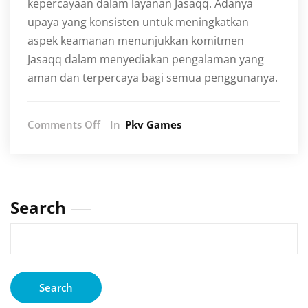
kepercayaan dalam layanan Jasaqq. Adanya
upaya yang konsisten untuk meningkatkan
aspek keamanan menunjukkan komitmen
Jasaqq dalam menyediakan pengalaman yang
aman dan terpercaya bagi semua penggunanya.
on
Comments Off
In
Pkv Games
Keamanan
dan
Kepercayaan
dalam
Jasaqq:
Search
Apa
yang
Perlu
Anda
Ketahui
Search