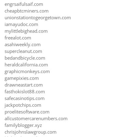
engrsaifulsaif.com
cheapbtcminers.com
unionstationtogeorgetown.com
iamayudoc.com
mylittlebighead.com
freealot.com
asahiweekly.com
supercleanut.com
bedandbicycle.com
heraldcalifornia.com
graphicmonkeys.com
gamepixies.com
drawneastart.com
fasthokislot88.com
safecasinotips.com
jackpotchips.com
proelitesoftware.com
allcustomercarenumbers.com
familyblogger.xyz
chrisjohnslawgroup.com