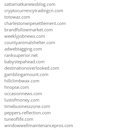
sattamatkanewsblog.com
cryptocurrencytradingcn.com
totowaz.com
charlestonwipesettlement.com
brandfollowmarket.com
weeklyjobnews.com
countyanimalshelter.com
adwebtagging.com
ranksuperior.net
babystepahead.com
destinationoverlooked.com
gamblingamount.com
hillclimbwax.com
hnopse.com
occasionnews.com
lustofmoney.com
timebusinesszone.com
peppers-reflection.com
tuneoflife.com
windowwellmaintenancepros.com