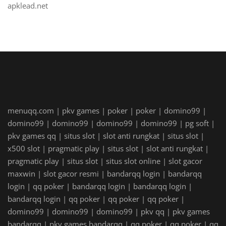
apklead.net
menuqq.com
|
pkv games
|
poker
|
poker
|
domino99
|
domino99
|
domino99
|
domino99
|
domino99
|
pg soft
|
pkv games qq
|
situs slot
|
slot anti rungkat
|
situs slot
|
x500 slot
|
pragmatic play
|
situs slot
|
slot anti rungkat
|
pragmatic play
|
situs slot
|
situs slot online
|
slot gacor
maxwin
|
slot gacor resmi
|
bandarqq login
|
bandarqq
login
|
qq poker
|
bandarqq login
|
bandarqq login
|
bandarqq login
|
qq poker
|
qq poker
|
qq poker
|
domino99
|
domino99
|
domino99
|
pkv qq
|
pkv games
bandarqq
|
pkv games bandarqq
|
qq poker
|
qq poker
|
qq