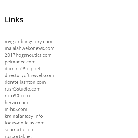
Links
mygamblingstory.com
majalahwekonews.com
2017hoganoutlet.com
pelmanec.com
domino99qq.net
directoryoftheweb.com
donttellashton.com
rush3studio.com
roro90.com
herzio.com
in-hi5.com
krainafantasy.info
todas-noticias.com
senikartu.com
rusportal.net