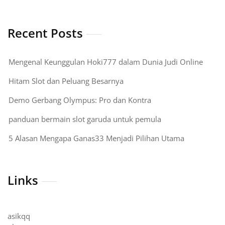
Recent Posts
Mengenal Keunggulan Hoki777 dalam Dunia Judi Online
Hitam Slot dan Peluang Besarnya
Demo Gerbang Olympus: Pro dan Kontra
panduan bermain slot garuda untuk pemula
5 Alasan Mengapa Ganas33 Menjadi Pilihan Utama
Links
asikqq