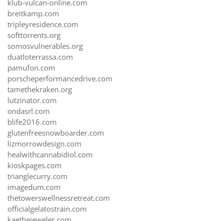
klub-vulcan-online.com
breitkamp.com
tripleyresidence.com
softtorrents.org
somosvulnerables.org
duatloterrassa.com
pamufon.com
porscheperformancedrive.com
tamethekraken.org
lutzinator.com
ondasrl.com
blife2016.com
glutenfreesnowboarder.com
lizmorrowdesign.com
healwithcannabidiol.com
kioskpages.com
trianglecurry.com
imagedum.com
thetowerswellnessretreat.com
officialgelatostrain.com
kaethejeweler.com