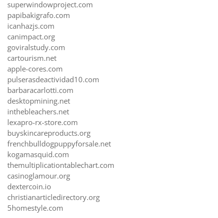
superwindowproject.com
papibakigrafo.com
icanhazjs.com
canimpact.org
goviralstudy.com
cartourism.net
apple-cores.com
pulserasdeactividad10.com
barbaracarlotti.com
desktopmining.net
inthebleachers.net
lexapro-rx-store.com
buyskincareproducts.org
frenchbulldogpuppyforsale.net
kogamasquid.com
themultiplicationtablechart.com
casinoglamour.org
dextercoin.io
christianarticledirectory.org
5homestyle.com