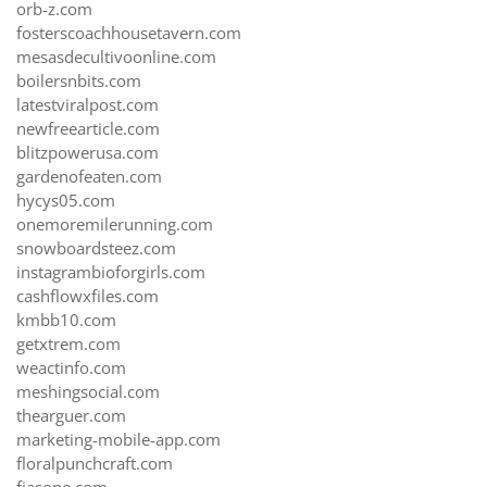
orb-z.com
fosterscoachhousetavern.com
mesasdecultivoonline.com
boilersnbits.com
latestviralpost.com
newfreearticle.com
blitzpowerusa.com
gardenofeaten.com
hycys05.com
onemoremilerunning.com
snowboardsteez.com
instagrambioforgirls.com
cashflowxfiles.com
kmbb10.com
getxtrem.com
weactinfo.com
meshingsocial.com
thearguer.com
marketing-mobile-app.com
floralpunchcraft.com