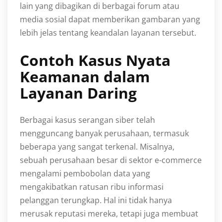
lain yang dibagikan di berbagai forum atau
media sosial dapat memberikan gambaran yang
lebih jelas tentang keandalan layanan tersebut.
Contoh Kasus Nyata
Keamanan dalam
Layanan Daring
Berbagai kasus serangan siber telah
mengguncang banyak perusahaan, termasuk
beberapa yang sangat terkenal. Misalnya,
sebuah perusahaan besar di sektor e-commerce
mengalami pembobolan data yang
mengakibatkan ratusan ribu informasi
pelanggan terungkap. Hal ini tidak hanya
merusak reputasi mereka, tetapi juga membuat