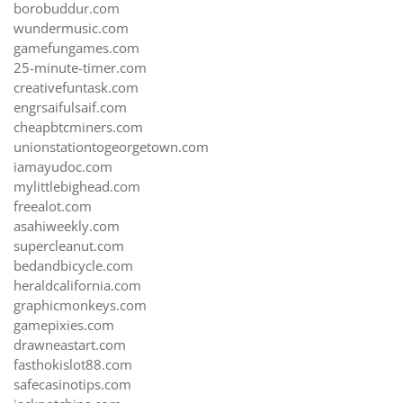
borobuddur.com
wundermusic.com
gamefungames.com
25-minute-timer.com
creativefuntask.com
engrsaifulsaif.com
cheapbtcminers.com
unionstationtogeorgetown.com
iamayudoc.com
mylittlebighead.com
freealot.com
asahiweekly.com
supercleanut.com
bedandbicycle.com
heraldcalifornia.com
graphicmonkeys.com
gamepixies.com
drawneastart.com
fasthokislot88.com
safecasinotips.com