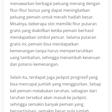
menawarkan berbagai peluang menang dengan
fitur-fitur bonus yang dapat meningkatkan
peluang pemain untuk meraih hadiah besar.
Misalnya, beberapa slot memiliki fitur putaran
gratis yang diaktifkan ketika pemain berhasil
mendapatkan simbol pencar. Selama putaran
gratis ini, pemain bisa mendapatkan
kemenangan tanpa harus mempertaruhkan
uang tambahan, sehingga menambah keseruan
dan potensi kemenangan.
Selain itu, terdapat juga jackpot progresif yang
bisa mencapai jumlah yang menggiurkan. Setiap
kali pemain melakukan taruhan, sebagian dari
taruhan tersebut akan masuk ke jackpot,
sehingga semakin banyak pemain yang
berpartisipasi, semakin besar pula jumlah