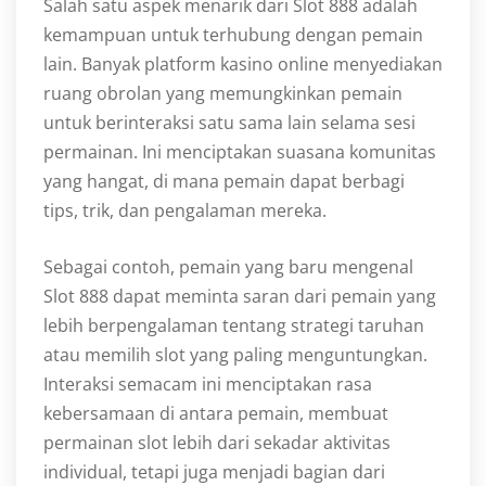
Salah satu aspek menarik dari Slot 888 adalah
kemampuan untuk terhubung dengan pemain
lain. Banyak platform kasino online menyediakan
ruang obrolan yang memungkinkan pemain
untuk berinteraksi satu sama lain selama sesi
permainan. Ini menciptakan suasana komunitas
yang hangat, di mana pemain dapat berbagi
tips, trik, dan pengalaman mereka.
Sebagai contoh, pemain yang baru mengenal
Slot 888 dapat meminta saran dari pemain yang
lebih berpengalaman tentang strategi taruhan
atau memilih slot yang paling menguntungkan.
Interaksi semacam ini menciptakan rasa
kebersamaan di antara pemain, membuat
permainan slot lebih dari sekadar aktivitas
individual, tetapi juga menjadi bagian dari