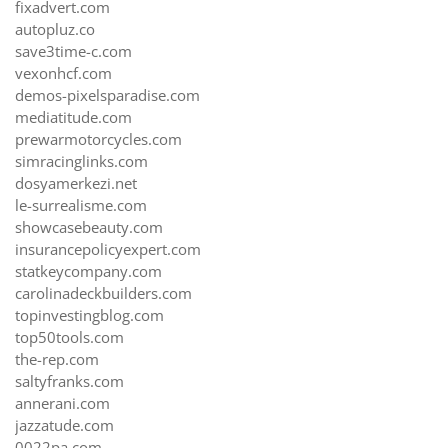
fixadvert.com
autopluz.co
save3time-c.com
vexonhcf.com
demos-pixelsparadise.com
mediatitude.com
prewarmotorcycles.com
simracinglinks.com
dosyamerkezi.net
le-surrealisme.com
showcasebeauty.com
insurancepolicyexpert.com
statkeycompany.com
carolinadeckbuilders.com
topinvestingblog.com
top50tools.com
the-rep.com
saltyfranks.com
annerani.com
jazzatude.com
0022pa.com