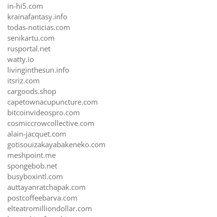
in-hi5.com
krainafantasy.info
todas-noticias.com
senikartu.com
rusportal.net
watty.io
livinginthesun.info
itsriz.com
cargoods.shop
capetownacupuncture.com
bitcoinvideospro.com
cosmiccrowcollective.com
alain-jacquet.com
gotisouizakayabakeneko.com
meshpoint.me
spongebob.net
busyboxintl.com
auttayanratchapak.com
postcoffeebarva.com
elteatromilliondollar.com