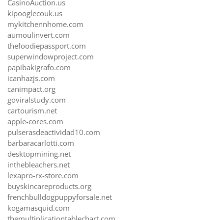
CasinoAuction.us
kipooglecouk.us
mykitchennhome.com
aumoulinvert.com
thefoodiepassport.com
superwindowproject.com
papibakigrafo.com
icanhazjs.com
canimpact.org
goviralstudy.com
cartourism.net
apple-cores.com
pulserasdeactividad10.com
barbaracarlotti.com
desktopmining.net
inthebleachers.net
lexapro-rx-store.com
buyskincareproducts.org
frenchbulldogpuppyforsale.net
kogamasquid.com
themultiplicationtablechart.com