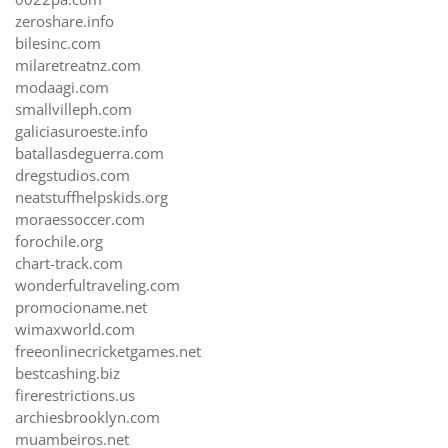
zeroshare.info
bilesinc.com
milaretreatnz.com
modaagi.com
smallvilleph.com
galiciasuroeste.info
batallasdeguerra.com
dregstudios.com
neatstuffhelpskids.org
moraessoccer.com
forochile.org
chart-track.com
wonderfultraveling.com
promocioname.net
wimaxworld.com
freeonlinecricketgames.net
bestcashing.biz
firerestrictions.us
archiesbrooklyn.com
muambeiros.net