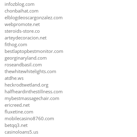
infozblog.com
chonbaihat.com
elblogdeoscargonzalez.com
webpromote.net
steroids-store.co
arteydecoracion.net
fithog.com
bestlaptopbestmonitor.com
georginaryland.com
roseandbasil.com
thewhitewhitelights.com
atdhe.ws
heckrodtwetland.org
halfheardinthestillness.com
mybestmassagechair.com
ericreed.net
fluxetine.com
mobilecasino8760.com
betqq3.net
casinoloans5.us