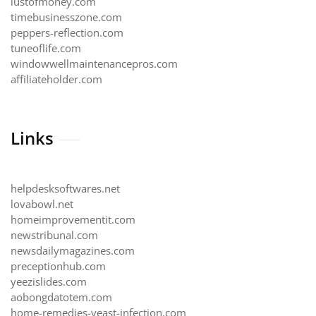
lustofmoney.com
timebusinesszone.com
peppers-reflection.com
tuneoflife.com
windowwellmaintenancepros.com
affiliateholder.com
Links
helpdesksoftwares.net
lovabowl.net
homeimprovementit.com
newstribunal.com
newsdailymagazines.com
preceptionhub.com
yeezislides.com
aobongdatotem.com
home-remedies-yeast-infection.com