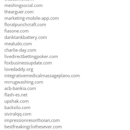
meshingsocial.com
thearguer.com
marketing-mobile-app.com
floralpunchcraft.com
fiasone.com
danktankbattery.com
mealudo.com
charlie-day.com
livedirectbettingpoker.com
foxbusinessupdate.com
lovedaddy.org
integrativemedicalmassageplano.com
mrrugwashing.com
acb-bankia.com
flash-es.net
upshak.com
backsilo.com
siviralqq.com
impressionresorthoian.com
bestfreakingclothesever.com