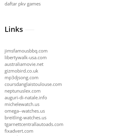
daftar pkv games
Links
jimsfamousbbq.com
libertywalk-usa.com
australiamovie.net
gizmobird.co.uk
mp3djsong.com
coursdanglaistoulouse.com
neptunuslex.com
auguri-di-natale.info
michelewatch.us
omega--watches.us
breitling-watches.us
tgarnettcentrallautoads.com
fixadvert.com