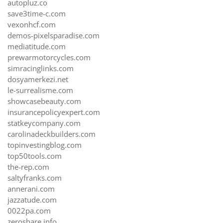
autopluz.co
save3time-c.com
vexonhcf.com
demos-pixelsparadise.com
mediatitude.com
prewarmotorcycles.com
simracinglinks.com
dosyamerkezi.net
le-surrealisme.com
showcasebeauty.com
insurancepolicyexpert.com
statkeycompany.com
carolinadeckbuilders.com
topinvestingblog.com
top50tools.com
the-rep.com
saltyfranks.com
annerani.com
jazzatude.com
0022pa.com
zeroshare.info