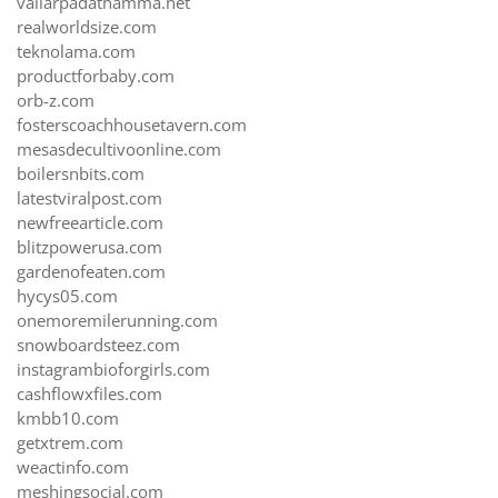
vallarpadathamma.net
realworldsize.com
teknolama.com
productforbaby.com
orb-z.com
fosterscoachhousetavern.com
mesasdecultivoonline.com
boilersnbits.com
latestviralpost.com
newfreearticle.com
blitzpowerusa.com
gardenofeaten.com
hycys05.com
onemoremilerunning.com
snowboardsteez.com
instagrambioforgirls.com
cashflowxfiles.com
kmbb10.com
getxtrem.com
weactinfo.com
meshingsocial.com