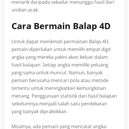
menarik daripada sekadar menunggu hasil dari
undian acak.
Cara Bermain Balap 4D
Untuk dapat menikmati permainan Balap 4D,
pemain diperlukan untuk memilih empat digit
angka yang mereka yakini akan keluar dalam
hasil balapan. Setiap angka memiliki peluang
yang sama untuk muncul. Namun, banyak
pemain berusaha mencari pola atau metode
tertentu untuk meningkatkan kemungkinan
menang. Penggunaan statistik dari hasil balapan
sebelumnya menjadi salah satu pendekatan
yang banyak dipraktikkan.
Misalnya, ada pemain yang mencatat angka-