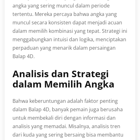
angka yang sering muncul dalam periode
tertentu. Mereka percaya bahwa angka yang
muncul secara konsisten dapat menjadi acuan
dalam memilih kombinasi yang tepat. Strategi ini
menggabungkan intuisi dan logika, menciptakan
perpaduan yang menarik dalam persaingan
Balap 4D.
Analisis dan Strategi
dalam Memilih Angka
Bahwa keberuntungan adalah faktor penting
dalam Balap 4D, banyak pemain juga berusaha
untuk membekali diri dengan informasi dan
analisis yang memadai. Misalnya, analisis tren
dari kuda yang sering bersaing bisa membantu