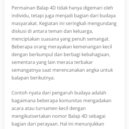
Permainan Balap 4D tidak hanya digemari oleh
individu, tetapi juga menjadi bagian dari budaya
masyarakat. Kegiatan ini seringkali mengundang
diskusi di antara teman dan keluarga,
menciptakan suasana yang penuh semangat.
Beberapa orang merayakan kemenangan kecil
dengan berkumpul dan berbagi kebahagiaan,
sementara yang lain merasa terbakar
semangatnya saat merencanakan angka untuk
balapan berikutnya.
Contoh nyata dari pengaruh budaya adalah
bagaimana beberapa komunitas mengadakan
acara atau turnamen kecil dengan
mengikutsertakan nomor Balap 4D sebagai
bagian dari perayaan. Hal ini menunjukkan