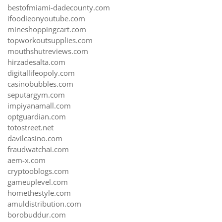
bestofmiami-dadecounty.com
ifoodieonyoutube.com
mineshoppingcart.com
topworkoutsupplies.com
mouthshutreviews.com
hirzadesalta.com
digitallifeopoly.com
casinobubbles.com
seputargym.com
impiyanamall.com
optguardian.com
totostreet.net
davilcasino.com
fraudwatchai.com
aem-x.com
cryptooblogs.com
gameuplevel.com
homethestyle.com
amuldistribution.com
borobuddur.com