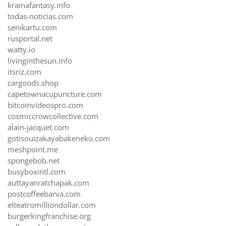
krainafantasy.info
todas-noticias.com
senikartu.com
rusportal.net
watty.io
livinginthesun.info
itsriz.com
cargoods.shop
capetownacupuncture.com
bitcoinvideospro.com
cosmiccrowcollective.com
alain-jacquet.com
gotisouizakayabakeneko.com
meshpoint.me
spongebob.net
busyboxintl.com
auttayanratchapak.com
postcoffeebarva.com
elteatromilliondollar.com
burgerkingfranchise.org