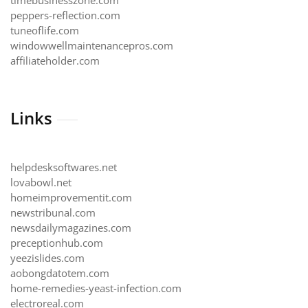
timebusinesszone.com
peppers-reflection.com
tuneoflife.com
windowwellmaintenancepros.com
affiliateholder.com
Links
helpdesksoftwares.net
lovabowl.net
homeimprovementit.com
newstribunal.com
newsdailymagazines.com
preceptionhub.com
yeezislides.com
aobongdatotem.com
home-remedies-yeast-infection.com
electroreal.com