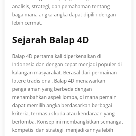
analisis, strategi, dan pemahaman tentang
bagaimana angka-angka dapat dipilih dengan
lebih cermat.
Sejarah Balap 4D
Balap 4D pertama kali diperkenalkan di
Indonesia dan dengan cepat menjadi populer di
kalangan masyarakat. Berasal dari permainan
lotere tradisional, Balap 4D menawarkan
pengalaman yang berbeda dengan
menambahkan aspek lomba, di mana pemain
dapat memilih angka berdasarkan berbagai
kriteria, termasuk kuda atau kendaraan yang
berlomba. Konsep ini membangkitkan semangat
kompetisi dan strategi, menjadikannya lebih