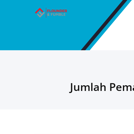
Skip
Situs Slot Online Terb
to
content
Dapatkan Deposit pulsa dan latih strategi 
pengalaman bermain optimal.
Jumlah Pema