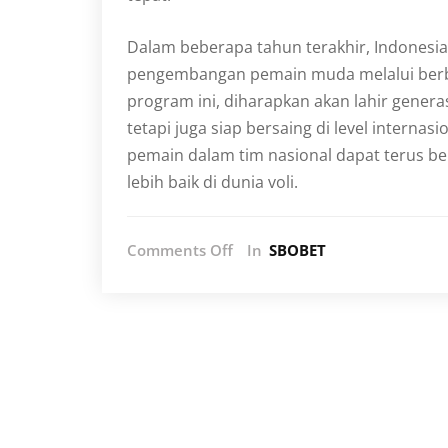
Dalam beberapa tahun terakhir, Indonesi
pengembangan pemain muda melalui berb
program ini, diharapkan akan lahir generas
tetapi juga siap bersaing di level interna
pemain dalam tim nasional dapat terus 
lebih baik di dunia voli.
on
Comments Off
In
SBOBET
Jumlah
Pemain
Bola
Voli
di
Tim
Nasional
Indonesia