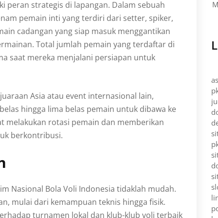
ki peran strategis di lapangan. Dalam sebuah
M
m pemain inti yang terdiri dari setter, spiker,
 pemain cadangan yang siap masuk menggantikan
L
rmainan. Total jumlah pemain yang terdaftar di
ama saat mereka menjalani persiapan untuk
a
p
uaraan Asia atau event internasional lain,
ju
 belas hingga lima belas pemain untuk dibawa ke
d
pat melakukan rotasi pemain dan memberikan
d
si
k berkontribusi.
p
si
n
d
si
sl
Tim Nasional Bola Voli Indonesia tidaklah mudah.
li
n, mulai dari kemampuan teknis hingga fisik.
p
rhadap turnamen lokal dan klub-klub voli terbaik