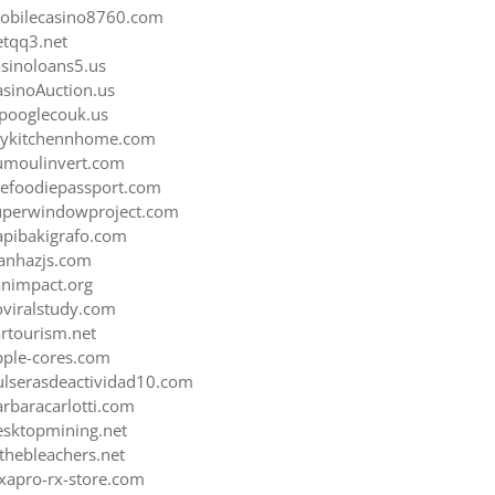
obilecasino8760.com
etqq3.net
asinoloans5.us
asinoAuction.us
ipooglecouk.us
ykitchennhome.com
umoulinvert.com
hefoodiepassport.com
uperwindowproject.com
apibakigrafo.com
canhazjs.com
animpact.org
oviralstudy.com
artourism.net
pple-cores.com
ulserasdeactividad10.com
arbaracarlotti.com
esktopmining.net
nthebleachers.net
exapro-rx-store.com