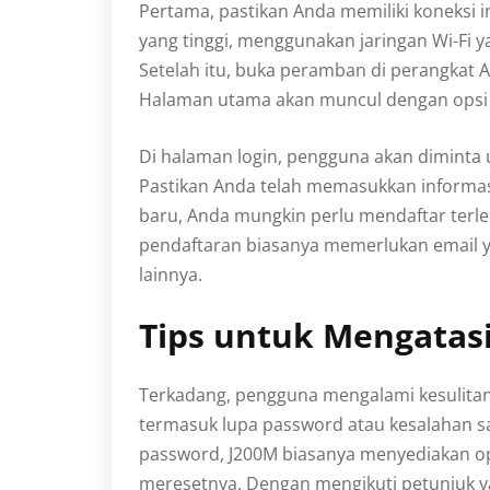
Pertama, pastikan Anda memiliki koneksi i
yang tinggi, menggunakan jaringan Wi-Fi y
Setelah itu, buka peramban di perangkat A
Halaman utama akan muncul dengan opsi 
Di halaman login, pengguna akan dimint
Pastikan Anda telah memasukkan informasi
baru, Anda mungkin perlu mendaftar terl
pendaftaran biasanya memerlukan email ya
lainnya.
Tips untuk Mengatas
Terkadang, pengguna mengalami kesulita
termasuk lupa password atau kesalahan s
password, J200M biasanya menyediakan o
meresetnya. Dengan mengikuti petunjuk y