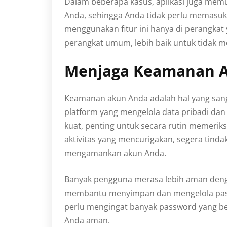
Dalam beberapa kasus, aplikasi juga mem
Anda, sehingga Anda tidak perlu memasukk
menggunakan fitur ini hanya di perangkat
perangkat umum, lebih baik untuk tidak m
Menjaga Keamanan 
Keamanan akun Anda adalah hal yang sang
platform yang mengelola data pribadi da
kuat, penting untuk secara rutin memerik
aktivitas yang mencurigakan, segera tindak
mengamankan akun Anda.
Banyak pengguna merasa lebih aman den
membantu menyimpan dan mengelola pass
perlu mengingat banyak password yang be
Anda aman.