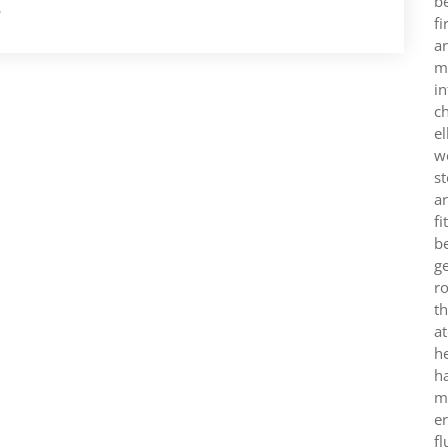
be
e
fi
a
m
i
c
e
w
st
a
f
b
g
r
t
a
h
h
m
er
f