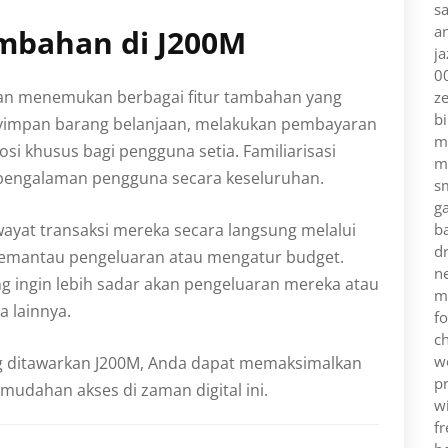
s
a
mbahan di J200M
j
0
akan menemukan berbagai fitur tambahan yang
z
b
enyimpan barang belanjaan, melakukan pembayaran
m
i khusus bagi pengguna setia. Familiarisasi
m
n pengalaman pengguna secara keseluruhan.
s
ga
wayat transaksi mereka secara langsung melalui
b
d
memantau pengeluaran atau mengatur budget.
ne
ang ingin lebih sadar akan pengeluaran mereka atau
m
a lainnya.
fo
c
w
g ditawarkan J200M, Anda dapat memaksimalkan
p
emudahan akses di zaman digital ini.
w
f