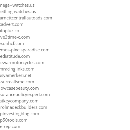
mega--watches.us
eitling-watches.us
garnettcentrallautoads.com
ixadvert.com
utopluz.co
ave3time-c.com
exonhcf.com
emos-pixelsparadise.com
ediatitude.com
rewarmotorcycles.com
imracinglinks.com
osyamerkezi.net
e-surrealisme.com
howcasebeauty.com
nsurancepolicyexpert.com
tatkeycompany.com
arolinadeckbuilders.com
opinvestingblog.com
op50tools.com
he-rep.com