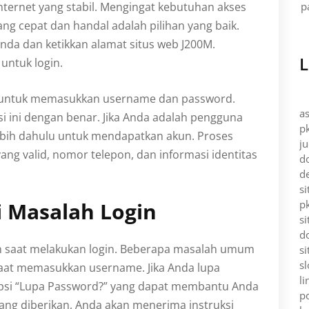
nternet yang stabil. Mengingat kebutuhan akses
p
ang cepat dan handal adalah pilihan yang baik.
nda dan ketikkan alamat situs web J200M.
L
untuk login.
a untuk memasukkan username dan password.
a
 ini dengan benar. Jika Anda adalah pengguna
p
ebih dahulu untuk mendapatkan akun. Proses
ju
ng valid, nomor telepon, dan informasi identitas
d
d
si
i Masalah Login
p
si
d
n saat melakukan login. Beberapa masalah umum
si
sl
aat memasukkan username. Jika Anda lupa
li
psi “Lupa Password?” yang dapat membantu Anda
p
ang diberikan, Anda akan menerima instruksi