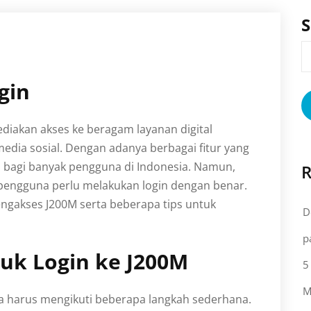
S
gin
diakan akses ke beragam layanan digital
edia sosial. Dengan adanya berbagai fitur yang
han bagi banyak pengguna di Indonesia. Namun,
R
 pengguna perlu melakukan login dengan benar.
ngakses J200M serta beberapa tips untuk
D
p
uk Login ke J200M
5
M
a harus mengikuti beberapa langkah sederhana.