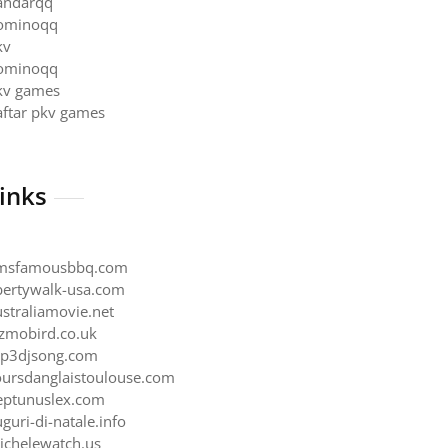
andarqq
ominoqq
kv
ominoqq
kv games
aftar pkv games
inks
imsfamousbbq.com
ibertywalk-usa.com
ustraliamovie.net
izmobird.co.uk
p3djsong.com
oursdanglaistoulouse.com
eptunuslex.com
guri-di-natale.info
ichelewatch.us