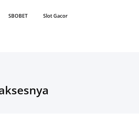
lot Demo
SBOBET
Slot Gacor
mberikan
gaksesnya