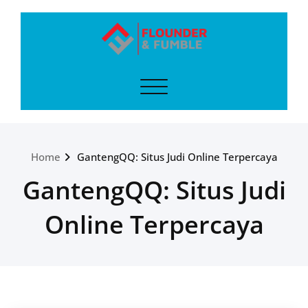
Skip
to
content
Situs Slot Online Terbaik
Toggle navigation
dengan Deposit Pulsa dan
Slot Demo
Dapatkan Deposit pulsa
Home
GantengQQ: Situs Judi Online Terpercaya
dan latih strategi Anda
GantengQQ: Situs Judi
dengan slot demo di situs
slot online terbaik yang
Online Terpercaya
memberikan pengalaman
bermain optimal.