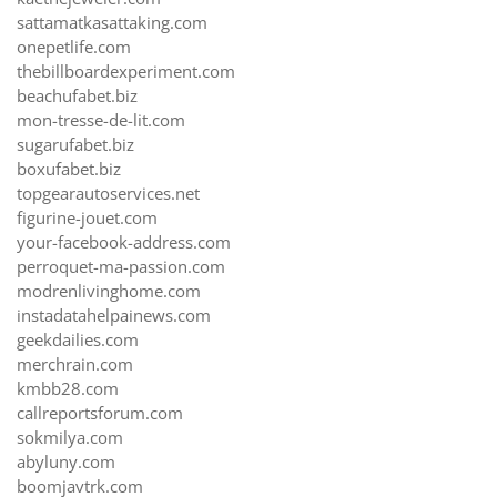
sattamatkasattaking.com
onepetlife.com
thebillboardexperiment.com
beachufabet.biz
mon-tresse-de-lit.com
sugarufabet.biz
boxufabet.biz
topgearautoservices.net
figurine-jouet.com
your-facebook-address.com
perroquet-ma-passion.com
modrenlivinghome.com
instadatahelpainews.com
geekdailies.com
merchrain.com
kmbb28.com
callreportsforum.com
sokmilya.com
abyluny.com
boomjavtrk.com