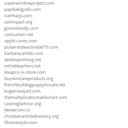
superwindowproject.com
papibakigrafo.com
icanhazjs.com
canimpact.org
goviralstudy.com
cartourism.net
apple-cores.com
pulserasdeactividad10.com
barbaracarlotti.com
desktopmining.net
inthebleachers.net
lexapro-rx-store.com
buyskincareproducts.org
frenchbulldogpuppyforsale.net
kogamasquid.com
themultiplicationtablechart.com
casinoglamour.org
dextercoin.io
christianarticledirectory.org
5homestyle.com