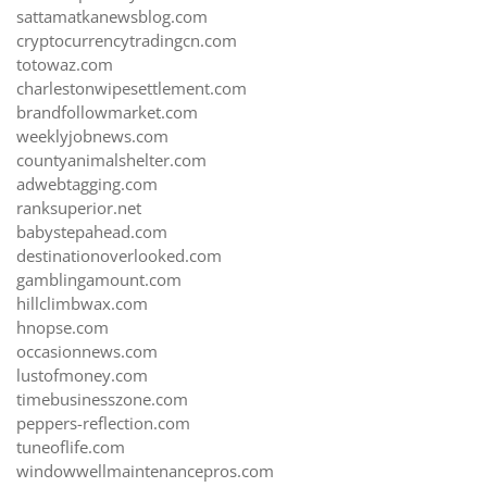
sattamatkanewsblog.com
cryptocurrencytradingcn.com
totowaz.com
charlestonwipesettlement.com
brandfollowmarket.com
weeklyjobnews.com
countyanimalshelter.com
adwebtagging.com
ranksuperior.net
babystepahead.com
destinationoverlooked.com
gamblingamount.com
hillclimbwax.com
hnopse.com
occasionnews.com
lustofmoney.com
timebusinesszone.com
peppers-reflection.com
tuneoflife.com
windowwellmaintenancepros.com