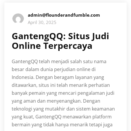
admin@flounderandfumble.com
April 30, 2025
GantengQQ: Situs Judi
Online Terpercaya
GantengQQ telah menjadi salah satu nama
besar dalam dunia perjudian online di
Indonesia. Dengan beragam layanan yang
ditawarkan, situs ini telah menarik perhatian
banyak pemain yang mencari pengalaman judi
yang aman dan menyenangkan. Dengan
teknologi yang mutakhir dan sistem keamanan
yang kuat, GantengQQ menawarkan platform
bermain yang tidak hanya menarik tetapi juga