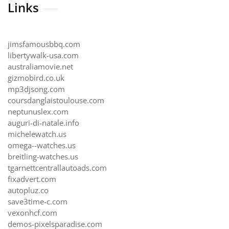
Links
jimsfamousbbq.com
libertywalk-usa.com
australiamovie.net
gizmobird.co.uk
mp3djsong.com
coursdanglaistoulouse.com
neptunuslex.com
auguri-di-natale.info
michelewatch.us
omega--watches.us
breitling-watches.us
tgarnettcentrallautoads.com
fixadvert.com
autopluz.co
save3time-c.com
vexonhcf.com
demos-pixelsparadise.com