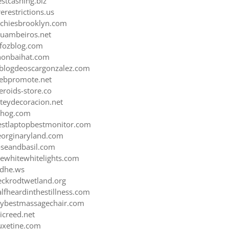
stcashing.biz
rerestrictions.us
rchiesbrooklyn.com
uambeiros.net
nfozblog.com
honbaihat.com
lblogdeoscargonzalez.com
ebpromote.net
eroids-store.co
rteydecoracion.net
ithog.com
estlaptopbestmonitor.com
eorginaryland.com
oseandbasil.com
hewhitewhitelights.com
tdhe.ws
eckrodtwetland.org
alfheardinthestillness.com
ybestmassagechair.com
icreed.net
luxetine.com