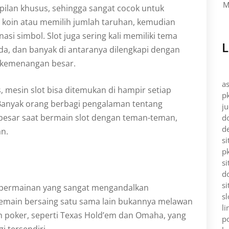
M
ilan khusus, sehingga sangat cocok untuk
koin atau memilih jumlah taruhan, kemudian
i simbol. Slot juga sering kali memiliki tema
L
nda, dan banyak di antaranya dilengkapi dengan
 kemenangan besar.
a
s, mesin slot bisa ditemukan di hampir setiap
p
Banyak orang berbagi pengalaman tentang
ju
esar saat bermain slot dengan teman-teman,
d
d
n.
si
p
si
d
si
h permainan yang sangat mengandalkan
sl
pemain bersaing satu sama lain bukannya melawan
li
n poker, seperti Texas Hold’em dan Omaha, yang
p