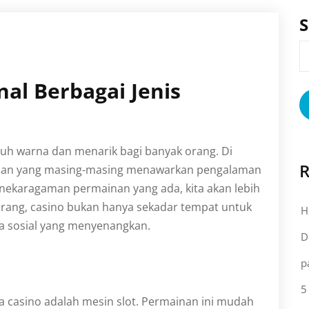
S
al Berbagai Jenis
h warna dan menarik bagi banyak orang. Di
R
inan yang masing-masing menawarkan pengalaman
eanekaragaman permainan yang ada, kita akan lebih
ang, casino bukan hanya sekadar tempat untuk
H
a sosial yang menyenangkan.
D
p
5
ia casino adalah mesin slot. Permainan ini mudah