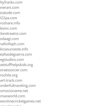
altyfranks.com
nnerani.com
azzatude.com
022pa.com
eroshare.info
ilesinc.com
ilaretreatnz.com
odaagi.com
mallvilleph.com
liciasuroeste.info
atallasdeguerra.com
regstudios.com
atstuffhelpskids.org
oraessoccer.com
rochile.org
hart-track.com
onderfultraveling.com
romocioname.net
imaxworld.com
reeonlinecricketgames.net