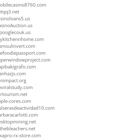
obilecasino8760.com
etqq3.net
asinoloans5.us
asinoAuction.us
ipooglecouk.us
ykitchennhome.com
umoulinvert.com
hefoodiepassport.com
uperwindowproject.com
apibakigrafo.com
canhazjs.com
animpact.org
oviralstudy.com
artourism.net
pple-cores.com
ulserasdeactividad10.com
arbaracarlotti.com
esktopmining.net
nthebleachers.net
exapro-rx-store.com