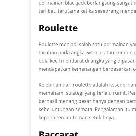
permainan blackjack berlangsung sangat 
terlibat, terutama ketika seseorang mend
Roulette
Roulette menjadi salah satu permainan y
taruhan pada angka, warna, atau kombinasi
bola kecil mendarat di angka yang dipasa
mendapatkan kemenangan berdasarkan od
Kelebihan dari roulette adalah kesederhan
memahami strategi yang terlalu rumit. Pe
berhasil menang besar hanya dengan ber
keberuntungan semata. Pengalaman itu men
kepada teman-teman setelahnya.
Baccarat