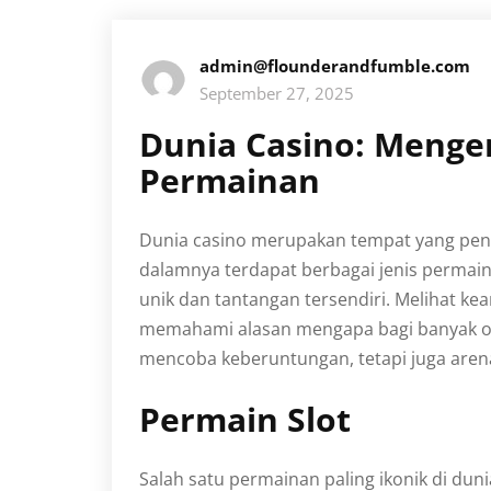
admin@flounderandfumble.com
September 27, 2025
Dunia Casino: Mengen
Permainan
Dunia casino merupakan tempat yang penu
dalamnya terdapat berbagai jenis perma
unik dan tantangan tersendiri. Melihat k
memahami alasan mengapa bagi banyak or
mencoba keberuntungan, tetapi juga aren
Permain Slot
Salah satu permainan paling ikonik di dun