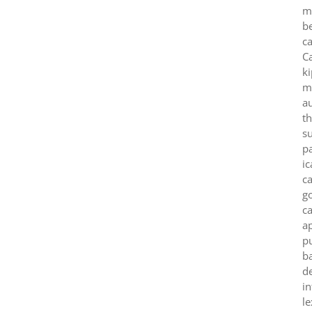
m
b
c
C
k
m
a
t
s
p
i
c
g
c
a
p
b
d
i
l