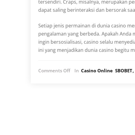
tersendiri. Craps, misalnya, merupakan p
dapat saling berinteraksi dan bersorak saat
Setiap jenis permainan di dunia casino me
pengalaman yang berbeda. Apakah Anda m
ingin bersosialisasi, casino selalu meny
ini yang menjadikan dunia casino begitu
on
Comments Off
In
Casino Online
SBOBET
Dunia
Casino:
Mengenal
Berbagai
Jenis
Permainan