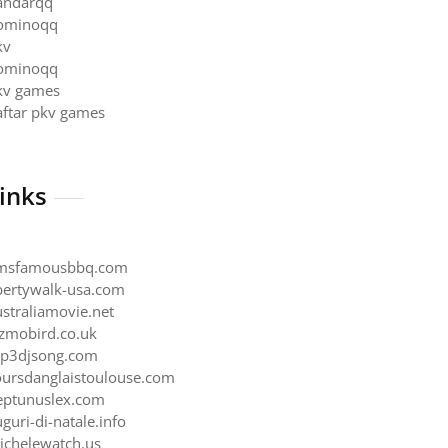
andarqq
ominoqq
kv
ominoqq
kv games
aftar pkv games
inks
imsfamousbbq.com
ibertywalk-usa.com
ustraliamovie.net
izmobird.co.uk
p3djsong.com
oursdanglaistoulouse.com
eptunuslex.com
guri-di-natale.info
ichelewatch.us