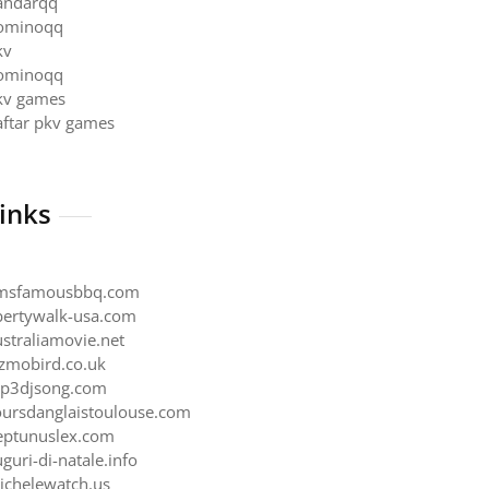
andarqq
ominoqq
kv
ominoqq
kv games
aftar pkv games
inks
imsfamousbbq.com
ibertywalk-usa.com
ustraliamovie.net
izmobird.co.uk
p3djsong.com
oursdanglaistoulouse.com
eptunuslex.com
guri-di-natale.info
ichelewatch.us