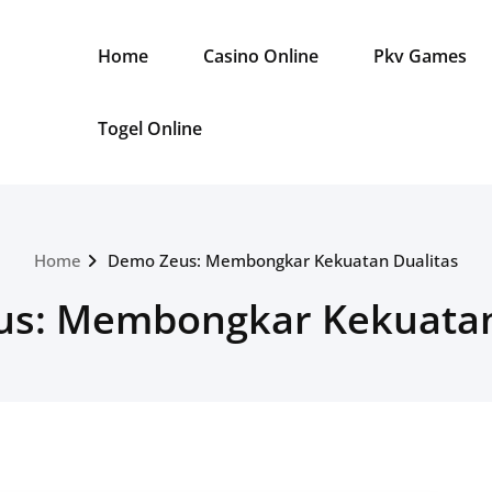
aik dengan Deposit Pulsa dan S
Home
Casino Online
Pkv Games
Anda dengan slot demo di situs slot online terbaik yang me
Togel Online
Home
Demo Zeus: Membongkar Kekuatan Dualitas
s: Membongkar Kekuatan