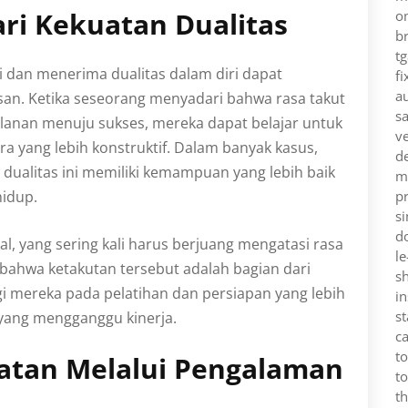
ri Kekuatan Dualitas
o
br
t
 dan menerima dualitas dalam diri dapat
f
a
n. Ketika seseorang menyadari bahwa rasa takut
s
alanan menuju sukses, mereka dapat belajar untuk
v
 yang lebih konstruktif. Dalam banyak kasus,
d
ualitas ini memiliki kemampuan yang lebih baik
m
idup.
p
s
d
onal, yang sering kali harus berjuang mengatasi rasa
l
ahwa ketakutan tersebut adalah bagian dari
s
 mereka pada pelatihan dan persiapan yang lebih
i
s
 yang mengganggu kinerja.
c
t
tan Melalui Pengalaman
t
t