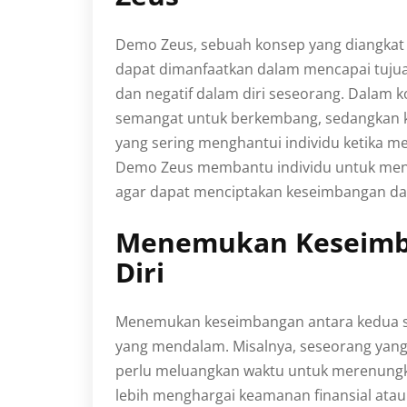
Demo Zeus, sebuah konsep yang diangkat 
dapat dimanfaatkan dalam mencapai tujua
dan negatif dalam diri seseorang. Dalam ko
semangat untuk berkembang, sedangkan ke
yang sering menghantui individu ketika 
Demo Zeus membantu individu untuk meng
agar dapat menciptakan keseimbangan da
Menemukan Keseimba
Diri
Menemukan keseimbangan antara kedua sisi 
yang mendalam. Misalnya, seseorang yang
perlu meluangkan waktu untuk merenungka
lebih menghargai keamanan finansial atau