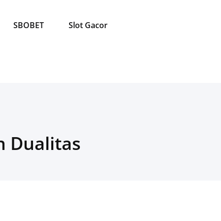
lot Demo
SBOBET
Slot Gacor
mberikan
 Dualitas