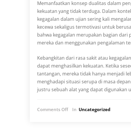
Memanfaatkan konsep dualitas dalam pen
kekuatan yang tidak terduga. Dalam konte
kegagalan dalam ujian sering kali menga
kecewa sekaligus termotivasi untuk beru
bahwa kegagalan merupakan bagian dari p
mereka dan menggunakan pengalaman te
Kebangkitan dari rasa sakit atau kegagala
dapat menghasilkan kekuatan. Ketika se
tantangan, mereka tidak hanya menjadi lebi
menghadapi situasi serupa di masa depan. 
justru sebuah alat yang dapat digunakan u
on
Comments Off
In
Uncategorized
Demo
Zeus:
Membongkar