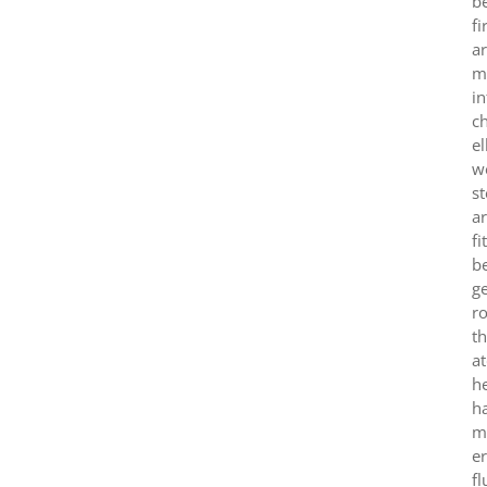
be
fi
a
m
i
c
e
w
st
a
f
b
g
r
t
a
h
h
m
er
f