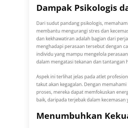
Dampak Psikologis da
Dari sudut pandang psikologis, memahami
membantu mengurangi stres dan kecemasa
dan kekhawatiran adalah bagian dari perj
menghadapi perasaan tersebut dengan cara
individu yang mampu mengelola perasaan d
dalam mengatasi tekanan dan tantangan h
Aspek ini terlihat jelas pada atlet profesi
takut akan kegagalan. Dengan memahami b
proses, mereka dapat memfokuskan energi
baik, daripada terjebak dalam kecemasan
Menumbuhkan Kekua