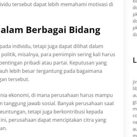
b
ividu tersebut dapat lebih memahami motivasi di
d
p
d
dalam Berbagai Bidang
p
d
ada individu, tetapi juga dapat dilihat dalam
politik, misalnya, para pemimpin sering kali harus
L
pentingan pribadi atau partai. Keputusan yang
auh lebih besar tergantung pada bagaimana
an tersebut.
j
l
unia ekonomi, di mana perusahaan harus mampu
a
g
dan tanggung jawab sosial. Banyak perusahaan saat
m
keuntungan, tetapi juga berkontribusi kepada
c
ini, perusahaan dapat menciptakan citra yang
n
gan.
au
m